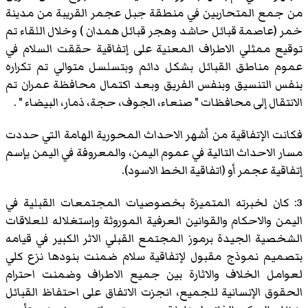
من جمع المتحاربين في منطقة جبل عجمر القريبة من مدينة
خمر (عاصمة قبائل حاشد وهجر قبائل همدان ) وخلال اللقاء تم
توقيع ممثلي الاطراف المعنية على إتفاقية حققت السلام في
عموم مناطق القبائل بشكل دائم وبتسلسل متوالي تم تكراره
بنفس التنسيق وبنفس الفريق وبعد اكتمال محافظة عمران تم
الانتقال إلى محافظات " صنعاء، الجوف، حجة، ذمار، البيضاء " .
فكانت الإتفاقية من أشهر الاحداث المحورية الهامة التي حددت
مسار الاحداث التالية في عموم اليمن، والمعروفة في اليمن بإسم
إتفاقية عجمر أو (اتفاقية الخط الاسود).
3: كان لخبرته المتميزة بخصوصيات المجتمعات القبلية في
اليمن والاحكام والقوانين العرفية الموروثة وإستغلاله للعلاقات
الشخصية الجيدة برموز المجتمع القبلي الاثر الكبير في قيامه
بتصميم نموذج مقبول لإتفاقية سلام ضمنت بنودها نزع كلي
لعوامل الخلاف والاثارة بين جميع الاطراف وضمنت احترام
الحقوق الإنسانية للجميع، انجزت الاتفاق على احتفاظ القبائل