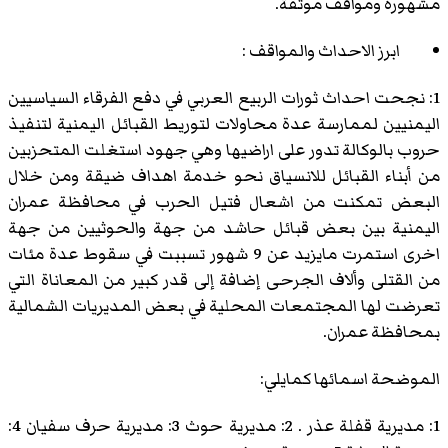
مشهورة ومواقف موثقة.
ابرز الاحداث والمواقف :
1: نجحت احداث ثورات الربيع العربي في دفع الفرقاء السياسيين
اليمنيين لممارسة عدة محاولات لتوريط القبائل اليمنية لتنفيذ
حروب بالوكالة تدور على اراضيها وهي جهود استغلت المتحزبين
من أبناء القبائل للانسياق نحو خدمة اهداف ضيقة ومن خلال
البعض تمكنت من اشعال فتيل الحرب في محافظة عمران
اليمنية بين بعض قبائل حاشد من جهة والحوثيين من جهة
اخرى استمرت مايزيد عن 9 شهور تسببت في سقوط عدة مئات
من القتلى وألاف الجرحى إضافة إلى قدر كبير من المعاناة التي
تعرضت لها المجتمعات المحلية في بعض المديريات الشمالية
بمحافظة عمران.
الموضحة اسمائها كمايلي:
1: مديرية قفلة عذر . 2: مديرية حوث 3: مديرية حرف سفيان 4: