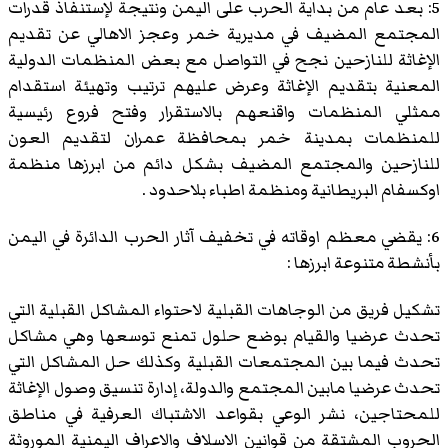
5: بعد عام من بداية الحرب على اليمن ونتيجة لإستنفاذ قدرات
المجتمع المضيف في مديرية خمر وعجز الاهالي عن تقديم
الإغاثة للنازحين نجح في التواصل مع بعض المنظمات الدولية
المعنية بتقديم الإغاثة وعرض عليهم ترتيب وتهيئة استقدام
ممثلي المنظمات واقنعهم بالاستقرار وفتح فروع رئيسية
للمنظمات بمدينة خمر بمحافظة عمران لتقديم العون
للنازحين والمجتمع المضيف بشكل دائم من ابرزها منظمة
اوكسفام البريطانية ومنظمة اطباء بلاحدود .
6: يقضي معظم اوقاته في تخفيف آثار الحرب الدائرة في اليمن
بأنشطة متنوعة ابرزها :
تشكيل فريق من الوجاهات القبلية لاحتواء المشاكل القبلية التي
تحدث عرضيا والقيام بوضع حلول تمنع توسعها وهي مشاكل
تحدث فيما بين المجتمعات القبلية وكذلك حل المشاكل التي
تحدث عرضيا مابين المجتمع والدولة، إدارة تنسيق وصول الإغاثة
للمحتاجين، نشر الوعي بقواعد الاشتباك العرفية في مناطق
الحروب المشتقة من قوانين الاسلاف والاعراف اليمنية الموروثة