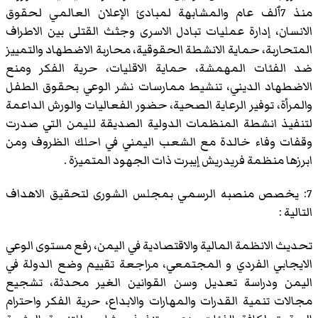
منذ 7ٱلف عام والمشابهة لمبادئ الإعلان العالمي لحقوق
الانسان، إدارة عمليات تبادل الاسرى وجثث القتلى بين الاطراف
المتحاربة، حماية الانشطة الحقوقية، محاربة الاضطهاد والتمييز
ضد الفئات المهمشة، حماية الاقليات، حرية الفكر ومنع
الاضطهاد الديني، تنشيط ممارسات نشر الوعي بحقوق الطفل
والمرأة، توفير الرعاية الصحية، حضور الفعاليات والورش الداعمة
لتنفيذ انشطة المنظمات الدولية الصديقة لليمن التي صدرت
وقفات وفاء خالدة مع الشعب اليمني في احلك الظروف ومن
ابرزها منظمة فريدريش إيبرت ذات الجهود المتميزة .
7: يخصص منصبه الرسمي بمجلس الشورى لتحقيق الاهداف
التالية :
تحديث الانظمة المالية والاقتصادية في اليمن، رفع مستوى الوعي
الايجابي الفردي و المجتمعي، مراجعة تقييم وضع الدولة في
اليمن ودراسة تعديل وسن القوانين الغير محدثة، تشجيع
مجالات تنمية القدرات والمهارات والابداع، حرية الفكر واحترام