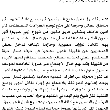
مديرية العشة 5: مديرية حوث .
2: خوفا من إستمرار نجاح السياسيين في توسيع دائرة الحروب في
مناطق القبائل وحرصا على منع توسع الصراعات المصطنعة قام
امين عاطف بتشكيل فريق مكون من شيوخ (بني صريم) أكبر
بطون قبائل حاشد القاطنة في مناطق شمال الشمال، واجتمع
بهم لاتخاذ قرارات مصيرية وحازمة لايقاف تدخل بعض
المتحزبين من القبيلة الذين نجحوا في حرف مسار حياة
المجتمع القبلي لخدمة مصالح شخصية سيدفع ثمنها الابرياء
من القبيلة واكد لهم خلال الاجتماع على ضرورة اتخاذهم لموقف
مصيري حازم يجنب البلاد والمجتمع حرب عبثية مدفوعة الاجر
قد تكون ممولة من اطراف اقليمية معادية لإستقرار قبائل اليمن
وبعد إعلانهم للموافقة بالاجماع تم إجراء نقاش انتهى بوضع
خطة للتحرك بفريق عمل وتم فيه توزيع المهام وتوضيح خطوات
التنفيذ لكل شيخ وتم البدء في التنفيذ بإجراء العديد من عمليات
التواصل والتنسيق مع كافة المعنيين بهدف نزع فتيل الحرب وإثر
الجهود التي تم بذلها بصورة جماعية لمدة اسبوع تمكن الفريق