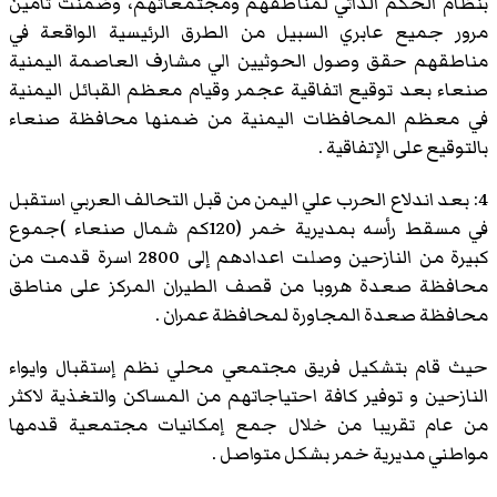
بنظام الحكم الذاتي لمناطقهم ومجتمعاتهم، وضمنت تأمين
مرور جميع عابري السبيل من الطرق الرئيسية الواقعة في
مناطقهم حقق وصول الحوثيين الي مشارف العاصمة اليمنية
صنعاء بعد توقيع اتفاقية عجمر وقيام معظم القبائل اليمنية
في معظم المحافظات اليمنية من ضمنها محافظة صنعاء
بالتوقيع على الإتفاقية .
4: بعد اندلاع الحرب علي اليمن من قبل التحالف العربي استقبل
في مسقط رأسه بمديرية خمر (120كم شمال صنعاء )جموع
كبيرة من النازحين وصلت اعدادهم إلى 2800 اسرة قدمت من
محافظة صعدة هروبا من قصف الطيران المركز على مناطق
محافظة صعدة المجاورة لمحافظة عمران .
حيث قام بتشكيل فريق مجتمعي محلي نظم إستقبال وايواء
النازحين و توفير كافة احتياجاتهم من المساكن والتغذية لاكثر
من عام تقريبا من خلال جمع إمكانيات مجتمعية قدمها
مواطني مديرية خمر بشكل متواصل .