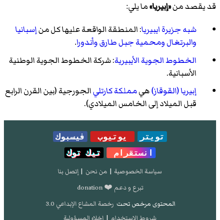
قد يقصد من
«إبيريا»
ما يلي:
شبه جزيرة ايبيريا
: المنطقة الواقعة عليها كل من
إسبانيا
والبرتغال
ومحمية جبل طارق
وأندورا
.
الخطوط الجوية الأيبيرية
: شركة الخطوط الجوية الوطنية
الأسبانية.
إبيريا (القوقاز)
هي
مملكة كارتلي
الجورجية (بين القرن الرابع
قبل الميلاد إلى الخامس الميلادي).
تويتر
يوتيوب
فيسبوك
انستقرام
تيك توك
سياسة الخصوصية
|
من نحن
|
إتصل بنا
تبرع و دعم ❤️ donation
المحتوى مرخص تحت
رخصة المشاع الإبداعي 3.0
شروط الإستخدام
|
إخلاء المسؤولية