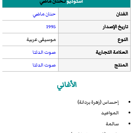
استوديو
لـحنان ماضي
الفنان
حنان ماضي
تاريخ الإصدار
1995
النوع
موسيقى عربية
العلامة التجارية
صوت الدلتا
المنتج
صوت الدلتا
الأغاني
إحساس (زهرة بردانة)
المواعيد
سالمة