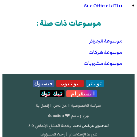
Site Officiel d'Ifri
موسوعات ذات صلة :
موسوعة الجزائر
موسوعة شركات
موسوعة مشروبات
تويتر
يوتيوب
فيسبوك
انستقرام
تيك توك
سياسة الخصوصية
|
من نحن
|
إتصل بنا
تبرع و دعم ❤️ donation
المحتوى مرخص تحت
رخصة المشاع الإبداعي 3.0
شروط الإستخدام
|
إخلاء المسؤولية