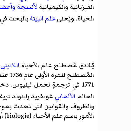
الفيزيائية والكيميائية
لأنسجة
وأعضا
الحياة، ويُعنى
علم البيئة
بالبحث في كي
يُشتق مُصطلح علم الأحياء
اللاتيني
(a
المُصطلح للمرة الأولى عام 1736 عندما استخدمه
1771 في ترجمةٍ لعمل لينيوس. 
العالم
الألماني
غوتفريد راينولد تريف
والظروف والقوانين التي تحدث بموجبه
الأمور باسم علم الأحياء (biologie) أو مبدأ الحياة (Lebenslehre)".