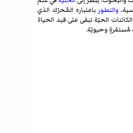
ت والبحوث. يُنظر إلى
الخلية
في علم
سية،
والتطور
باعتباره المُحرّك الذي
كائنات الحيّة تبقى على قيد الحياة
مُستقرةٍ وحيويّة.