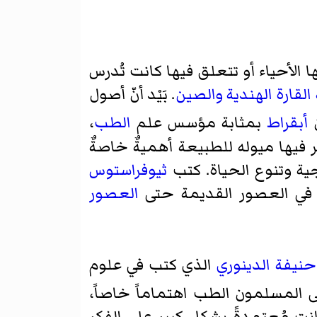
ا الأحياء أو تتعلق فيها كانت تُدرس
القارة الهندية
والصين
. بَيْد أنّ أصول
أبقراط
بمثابة مؤسس علم
الطب
،
 فيها ميوله للطبيعة أهميةٌ خاصةٌ
وجية وتنوع الحياة. كتب
ثيوفراستوس
م في العصور القديمة حتى
العصور
حنيفة الدينوري
الذي كتب في علوم
لى المسلمون الطب اهتماماً خاصاً،
انت مُعتمدةً بشكلٍ كبيرٍ على الفكر