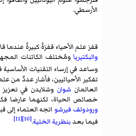
الأرسطي.
قفز علم الأحياء قفزةً كبيرةً عندما ق
والبكتيريا
ومُختلف الكائنات المجهر
وساعد في إرساء التقنيات الأساسية 
تفكير الأحيائيين، فأشار عددٌ من علما
العالمان
شوان
وشلايدن في تعزيز فكر
خصائص الحياة، لكنهما عارضا فكرة
ورودولف فيرشو
اتجه العلماء إلى قب
[11]
[10]
فيما بعد
بنظرية الخلية
.