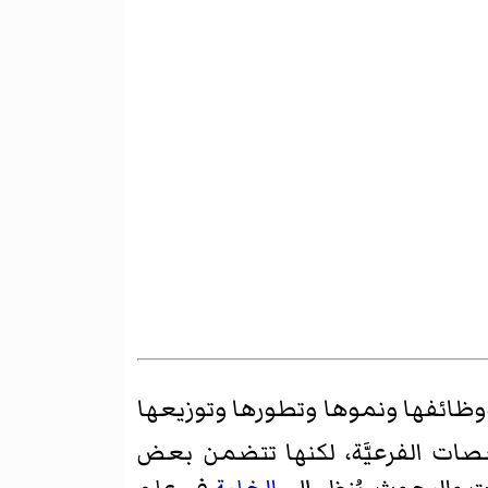
ووظائفها ونموها وتطورها وتوزيعها
صات الفرعيَّة، لكنها تتضمن بعض