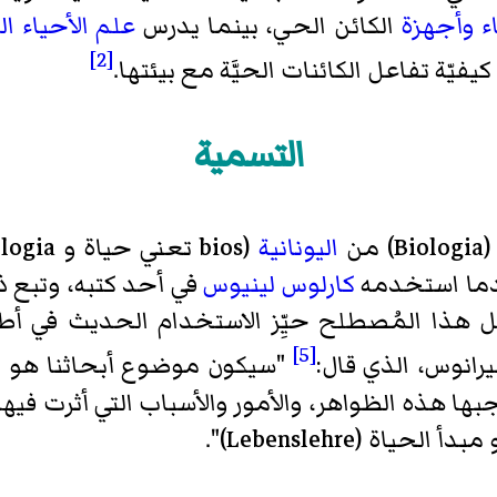
ء
وأجهزة
الكائن الحي، بينما يدرس
علم الأحياء ا
[2]
فيّة تفاعل الكائنات الحيَّة مع بيئتها.
التسمية
Biologi) من
اليونانية
(bios تعني حياة و logia تعني دراسة أو علم).
كارلوس لينيوس
في أحد كتبه، وتبع 
دخل هذا المُصطلح حيِّز الاستخدام الحديث في 
[5]
يرانوس، الذي قال:
"سيكون موضوع أبحاثنا هو أش
ا هذه الظواهر، والأمور والأسباب التي أثرت فيها.