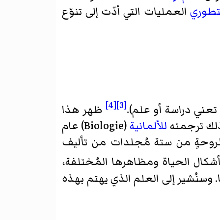
لتطوري
العمليات التي أدّت إلى تنوّع
[4]
[3]
ظهر هذا
ذلك ترجمته
للألمانية
(Biologie) عام
أطروحةٍ من ستة مُجلدات من تأليف
كال الحياة ومظاهرها المُختلفة،
 وسنُشير إلى العلم الذي يهتم بهذه