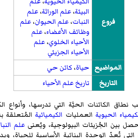
الكيمياء الحيوية
،
علم
البيئة
،
علم الوراثة
،
علم
فروع
النبات
،
علم الحيوان
،
علم
وظائف الأعضاء
،
علم
الأحياء الخلوي
،
علم
الأحياء الجزيئي
المواضيع
حياة
،
كائن حي
التاريخ
تاريخ علم الأحياء
اق الكائنات الحيَّة التي تدرسها، وأنواع الكا
كيمياء الحيوية
العمليات
الكيميائية
المُتعلقة با
حصل بين الجُزيئات البيولوجية، ويُعنى
علم النبا
التي تُعدّ الوحدة البنائية الأساسية للحياة، و