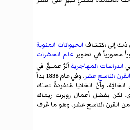
 ذلك إلى اكتشاف
الحيوانات المنوية
اً محورياً في تطوير
علم الحشرات
في
الدراسات المهاجرية
أثرٌ عميقٌ في
لقرن التاسع عشر
. وفي عام 1838 بدأ
ليَّة، وأنّ الخلايا مُنفردةً تملك
رى. لكن بفضل أعمال روبرت ريماك
 من القرن التاسع عشر، وهو ما عُرف