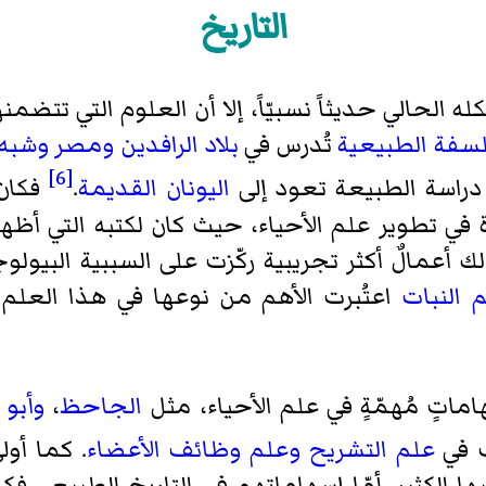
التاريخ
 الحالي حديثاً نسبيّاً، إلا أن العلوم التي تتضمنه
لسفة الطبيعية
تُدرس في
بلاد الرافدين
ومصر
وشبه 
[6]
دراسة الطبيعة تعود إلى
اليونان القديمة
.
فكان
 في تطوير علم الأحياء، حيث كان لكتبه التي أظهر
ك أعمالٌ أكثر تجريبية ركّزت على السببية البيول
 النبات
اعتُبرت الأهم من نوعها في هذا العل
اتٍ مُهمّةٍ في علم الأحياء، مثل
الجاحظ
،
وأبو 
 في
علم التشريح
وعلم وظائف الأعضاء
. كما أو
ها الكثير. أمّا إسهاماتهم في التاريخ الطبيعي فك