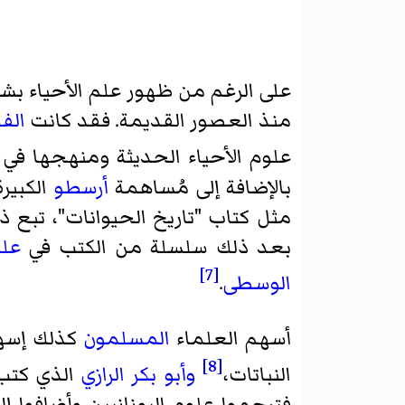
على الرغم من ظهور علم الأحياء بشكله
منذ العصور القديمة. فقد كانت
الف
علوم الأحياء الحديثة ومنهجها في 
بالإضافة إلى مُساهمة
أرسطو
الكبيرة
مثل كتاب "تاريخ الحيوانات"، تبع ذل
بعد ذلك سلسلة من الكتب في
علم
[7]
الوسطى
.
أسهم العلماء
المسلمون
كذلك إسهام
[8]
النباتات،
وأبو بكر الرازي
الذي كتب
فترجموا علوم اليونانيين وأضافوا إلي