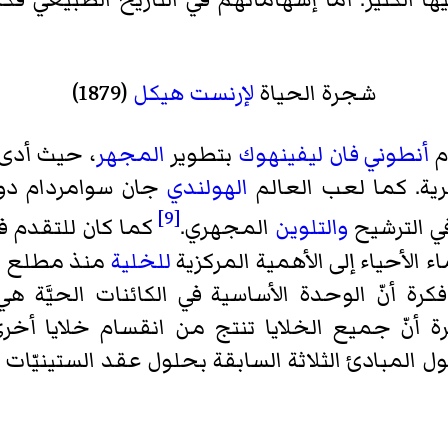
شجرة الحياة
لإرنست هيكل
(1879)
ام
أنطوني فان ليفينهوك
بتطوير
المجهر
، حيث أدى
ية. كما لعب العالم
الهولندي
جان سوامردام
دور
[9]
في الترشيح
والتلوين
المجهري.
كما كان للتقدم 
ء الأحياء إلى الأهمية المركزية
للخلية
منذ مطلع
ا
ة أنّ الوحدة الأساسية في الكائنات الحيَّة هي الخ
 أنّ جميع الخلايا تنتج من انقسام خلايا أخ
ول المبادئ الثلاثة السابقة بحلول عقد الستينيّات