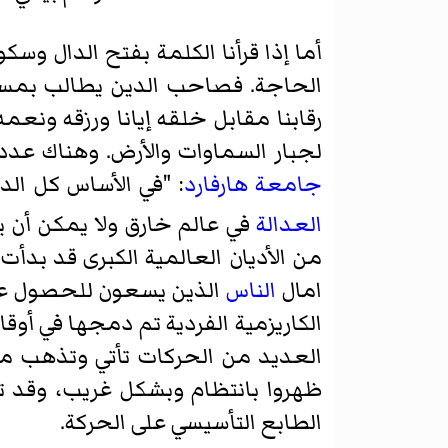
أما إذا قرأنا الكلمة بفتح الدال وسك
الحاجة. فصاحب الدين يطالب بمستح
رقابنا مقابل خلقه إيانا ورزقه ونع
لجبار السماوات والأرض. وهناك عد
جامعة هارفارد
: "في الأساس كل ال
العدالة
في عالم خارق ولا يمكن أن 
من الأديان العالمية الكبرى قد بدأ
امال
الناس
الذين يسعون للحصول على 
الكاريزمية الفردية تم دمجها في أو
العديد من الحركات تأتي وتذهب مع تأ
ظهروا بانتظام وبشكل غريب، وقد ت
الطابع التأسيسي على الحركة.