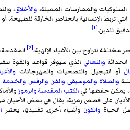
السلوكيات والممارسات المعينة،
والأخلاق
، والن
 التي تربط الإنسانية بالعناصر الخارقة للطبيعة، أو
[1]
قيق للدين.
[2]
 مختلفة تتراوح بين الأشياء الإلهية،
المقدسة،
 الحداثة
والتعالي
الذي سيوفر قواعد والقوة لبقية
ال
أو التبجيل والتضحيات والمهرجانات
والأعيا
لية
والصلاة
والموسيقى
والفن
والرقص
والخدمة ا
، يمكن حفظها في
الكتب المقدسة
والرموز
والأماك
لأديان على قصص رمزية، يقال في بعض الأحيان من 
ل الحياة
والكون
وأشياء أخرى. تقليديًا، يعتبر
ا