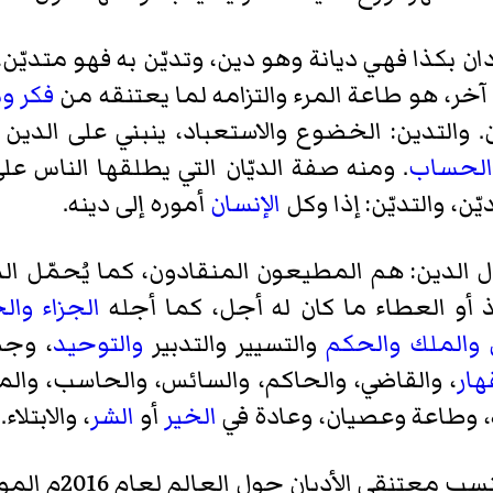
كذا فهي ديانة وهو دين، وتديّن به فهو متديّن، إذ
آخر، هو طاعة المرء والتزامه لما يعتنقه من
فكر
وم
. والتدين: الخضوع والاستعباد، ينبني على الدين ا
الحساب
. ومنه صفة الديّان التي يطلقها الناس ع
يّن، والتديّن: إذا وكل
الإنسان
أموره إلى دينه.
ال الدين: هم المطيعون المنقادون، كما يُحمّل ال
أخذ أو العطاء ما كان له أجل، كما أجله
الجزاء
وال
والملك
والحكم
والتسيير والتدبير
والتوحيد
، وجم
هار
، والقاضي، والحاكم، والسائس، والحاسب، والمج
 وطاعة وعصيان، وعادة في
الخير
أو
الشر
، والابتلاء.
معتنقي الأديان حول العالم لعام 2016م الموافق 1436ه.