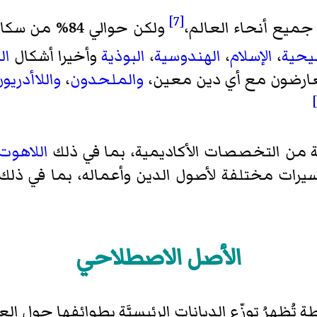
[7]
ولكن حوالي 84
يحية
،
الإسلام
،
الهندوسية
،
البوذية
وأخيرا أشكال
ال
 يتعارضون مع أي دين معين،
والملحدون
،
واللاأدريو
من التخصصات الأكاديمية، بما في ذلك
اللاهوت
سيرات مختلفة لأصول الدين وأعماله، بما في ذلك
الأصل الاصطلاحي
 تُظهرُ توزّع الديانات الرئيسيَّة بطوائفها حول الع