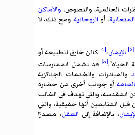
ظرات العالمية، والنصوص،
والأماكن
المتعالية
، أو
الروحانية
. ومع ذلك، لا
[4]
[3]
الإيمان
،
كائن خارق للطبيعة أو
[5]
 الحياة".
قد تشمل الممارسات
د
والمبادرات والخدمات الجنائزية
لعامة
أو جوانب أخرى من حضارة
ن المقدسة، والتي تهدف في الغالب
قبل المتابعين أنها حقيقية، والتي
لإيمان
، بالإضافة إلى
العقل
، مصدرًا