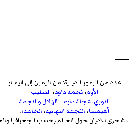
عدد من الرموز الدينية: من اليمين إلى اليسار
الأوم
،
نجمة داود
،
الصليب
التوري
،
عجلة دارما
،
الهلال والنجمة
أهيمسا
،
النجمة البهائية
،
الخامدا
.
شجري للأديان حول العالم بحسب الجغرافيا والع