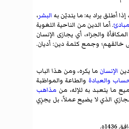
ا أطلق يراد به: ما يتديّن به
البشر
،
بادئ
. أما الدين من الناحية اللغوية
لمكافأة والجزاء، أي يجازى الإنسان
لى خالقهم؛ وجمع كلمة دين: أديان.
دين
الإنسان
ما يكره، ومن هذا الباب
حساب
والعبادة
والطاعة والمواظبة
يع ما يتعبد به للإله، من
مذاهب
ازي الذي لا يضيع عملاً، بل يجزِي