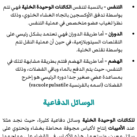
التنفس
= بالنسبة لتنفس
الكائنات الوحيدة الخلية
فهي تتم
بواسطة تدفق الأوكسجين باتجاه الغشاء الخلوي، وذلك
نظرا لغياب عضو متخصص في عملية التنفس.
الدوران
= أما طريقة الدوران فهي تعتمد بشكل رئيسي على
التقلصات السيتوبلازمية، في حين أن عملية النقل تتم
بواسطة تقلص الخلية.
الهضم
= أما طريقة الهضم فتتم بطريقة مشابهة لتلك في
التنفس، حيث يتم الدفع بالماء وباقي الفضلات، وذلك
بمساعدة عضي صغير جدا دوره الرئيسي هو إخرج
الفضلات (اسمه بالفرنسية vacuole pulsatile)
الوسائل الدفاعية
للكائنات الوحيدة الخلية
وسائل دفاعية كثيرة، حيث نجد مثلا
عند
الأميبات
إنتاج لأكياس مجوفة محاطة بغشاء وتحتوي على
سائل معين، وتستعمل هذه الأكياس في القضاء على مهاجمها