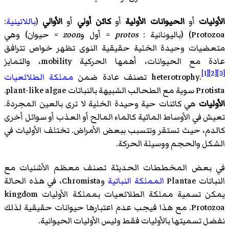
الأوليات
أو
الحيوانات الأولية
أو
كائن أولي
أو
الأوالي
(
باللاتينية
:
Protozoa
) (باليونانية :
protos
= أول و
zoon
= حيوان) وهي
متعضيات وحيدة الخلية حقيقية النوى تظهر خواص تترافق
عادة مع الحيوانات، أهمها الحركية mobility، والتمايز
[1]
[2]
[3]
heterotrophy.
تصنف عادة ضمن
مملكة الطلائعيات
Protista سوية مع الطحالب الشبيهة بالنباتات plant-like algae.
الأوليات
هي كائنات حية وحيدة الخلية لا ترى بالعين المجردة.
تعيش في الأوساط المائية كالماء المالح أو العذب أو سوائل أخرى
كالدم، حيث تستقر وتتسبب ببعض الأمراض. تختلف الأوليات في
الشكل والحجم ووسيلة الحركة.
في بعض المخططات الحديثة تصنف معظم الأشنيات مع
النباتات Plantae
المملكة النباتية
وChromista، في هذه الحالة
يمكن تسمية مملكة الطلائعيات بمملكة الأوليات kingdom
Protozoa. مع هذا فيجب عدم اعتبارها حيوانات حقيقية لذلك
نفضل تسميتها بالأوليات فقط وليس الأوليات الحيوانية.