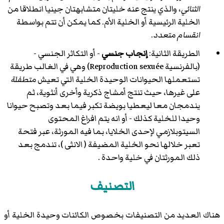
الثنائي
، والذي ينتج عنه خليتان متشابهتان جينيا انطلاقا من
الخلية الرئيسية أو الخلية الأم. كما يمكن أن تتم بواسطة
انقسام متعدد
.
الطريقة الثانية:
إنجاب جنسي
- أو التكاثر الجنسي -
(بالفرنسية Reproduction sexuée) وهي في الغالب طريقة
تستعملها الحيوانات الوحيدة الخلية التي تعيش
متطفلة
على غيرها، حيث تنتج أمشاج ذكرية وأخرى أنثوية، ثم
يندمجان معا ليعطيا بويضة تكبر فيما بعد وتصبح حيوانا
وحيدا للخلية كذلك - أو انه يتم افراغ المحتوى
السيتوبلازمي لإحدى الخلايا، بما فيه المورثة، عبر فتحة
تعبر خلالها نحو الخلية المضيفة ( الانثى )، تندمج بعد
ذلك المورثتان في خلية واحدة .
التصنيف
هناك العديد من التصنيفات بخصوص الكائنات وحيدة الخلية أو