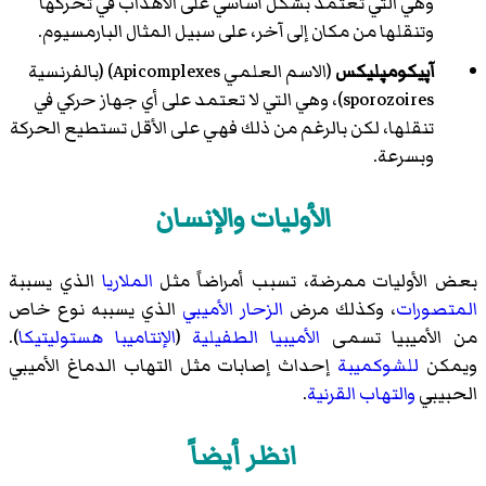
وهي التي تعتمد بشكل أساسي على الأهذاب في تحركها
وتنقلها من مكان إلى آخر، على سبيل المثال البارمسيوم.
آپيكومپليكس
(الاسم العلمي Apicomplexes) (بالفرنسية
sporozoires)، وهي التي لا تعتمد على أي جهاز حركي في
تنقلها، لكن بالرغم من ذلك فهي على الأقل تستطيع الحركة
وبسرعة.
الأوليات والإنسان
بعض الأوليات ممرضة، تسبب أمراضاً مثل
الملاريا
الذي يسببة
المتصورات
، وكذلك مرض
الزحار الأميبي
الذي يسببه نوع خاص
من الأميبيا تسمى
الأميبيا الطفيلية
(
الإنتاميبا هستوليتيكا
).
ويمكن
للشوكميبة
إحداث إصابات مثل التهاب الدماغ الأميبي
الحبيبي
والتهاب القرنية
.
انظر أيضاً