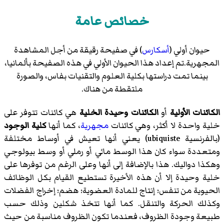
خصائص عامة
حيوان أولي (
أسكارس
) في صفيحة رقيقة من أجل المشاهدة
المجهرية.تم إعداد هذا الحيوان الأولي في هذه الصفيحة بألمانيا،
بينما تمت دراستها بكلية العلوم والتقنيات بفاس، والصورة
ملتقطة من هناك.
الكائنات الأولية
أو
الكائنات وحيدة الخلية
هي كائنات تتوفر على
خلية واحدة لا أكثر، وهي كائنات
مجهرية
، كما أنها
كلية الوجود
(بالفرنسية ubiquiste) يعني أنها تعيش في أوساط مختلفة
ومتعددة سواء كان هذا الوسط مائي أو رملي أو وسط بيولوجي
وهكذا دواليك. هذا بالإضافة إلى أنها وعلى الرغم من توفرها على
خلية وحيدة إلا أن هذه الأخيرة تستطيع القيام بكل الوظائف
الحيوية من تنفس؛ إنتاج للمادة العضوية؛ هضم؛ إخراج الفضلات
وكذلك الحركة والتنقل. كما أنها تتخذ شكلين وذلك حسب
طبيعة وجودة الظروف، فعندما تكون الظروف مناسبة من حيث