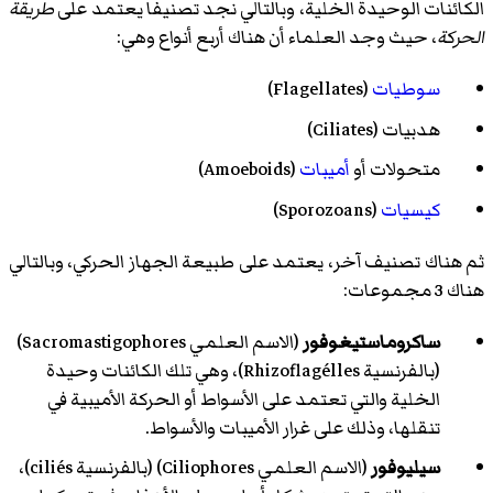
الكائنات الوحيدة الخلية، وبالتالي نجد تصنيفا يعتمد على
طريقة
الحركة
، حيث وجد العلماء أن هناك أربع أنواع وهي:
سوطيات
(Flagellates)
هدبيات (Ciliates)
متحولات
أو
أميبات
(Amoeboids)
كيسيات
(Sporozoans)
ثم هناك تصنيف آخر، يعتمد على طبيعة الجهاز الحركي، وبالتالي
هناك 3 مجموعات:
ساكروماستيغوفور
(الاسم العلمي Sacromastigophores)
(بالفرنسية Rhizoflagélles)، وهي تلك الكائنات وحيدة
الخلية والتي تعتمد على الأسواط أو الحركة الأميبية في
تنقلها، وذلك على غرار الأميبات والأسواط.
سيليوفور
(الاسم العلمي Ciliophores) (بالفرنسية ciliés)،