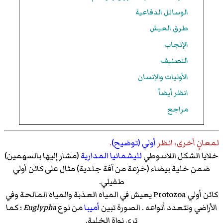
الوسائل الدفاعية
طرق العيش
الإنجاب
التصنيف
الأوليات والإنسان
انظر أيضاً
مراجع
لمعانٍ أخرى، انظر
أولي (توضيح)
.
خلايا الشكل اللاسوطي
لليشمانيا المدارية
(مشار إليها بالسهمين)
ضمن خلية بيضاء (خزعة من آفة جلدية) مثال على كائن أولي
طفيلي.
كائن أولي Protozoa يعيش في المياه العذبة والمياه المالحة وفي
الأراضي وتتعدد أنواعه . الصورة تبين
أميبا
من نوع
Euglypha
؛ كما
ترى نواة الخلية.