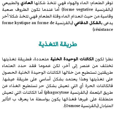
توفر الطعام؛ الماء والهواء فهي تتخذ شكلها
العادي
والطبيعي
(بالفرنسية forme vegtative) أما عندما تكون الظروف صعبة
وقاسية من حيث انعدام الماء وقلة الطعام فهي تتخذ شكلا آخر
يدعى ب
الشكل الدفاعي
(بالفرنسية forme kystique au forme de
résistance)
طريقة التغذية
نظرا لكون
الكائنات الوحيدة الخلية
متعددة، فطريقة تغذيتها
تختلف من عنصر إلى آخر، لكن عموما فقد حدد العلماء
طريقتين تستطيع من خلالها الكائنات الوحيدة الخلية الحصول
على تغذيتها وهذا يعتمد بشكل أساسي على طريقة عيشها.
فالكائنات الحرة أي التي تعيش بشكل حر تستطيع الغذاء عن
طريق
البلعمة
(بالفرنسية phagocytose) أما الكائنات التي تعيش
متطفلة على غيرها فغذائها يكون بواسطة ما يعرف ب
التأثير
المتبادل
(بالفرنسية Osmose).