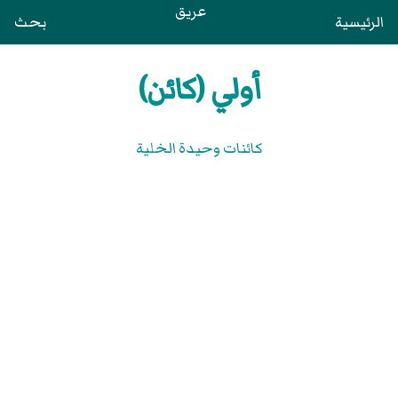
عريق
الرئيسية
بحث
أولي (كائن)
كائنات وحيدة الخلية