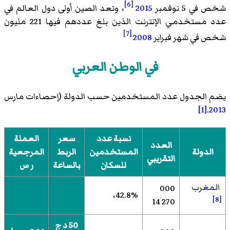
[6]
شخص في 5 نوفمبر
2015
، وتعد الصين أولى دول العالم في
عدد مستخدمي الإنترنت الذين بلغ عددهم فيها 221 مليون
[7]
شخص في شهر فبراير
2008
في الوطن العربي
يضم الجدول عدد المستخدمين حسب الدولة (إحصاءات مارس
[1]
.
2013
نسبة عدد
سعر
العملة
العدد
الدولة
المستخدمين
الربط
المرجعية
التقريبي
للسكان
بالساعة
ر س
المغرب
000
42.8%،
[8]
270 14
50 د ج