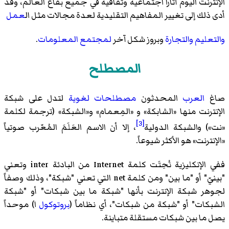
الإنترنت اليوم آثارا اجتماعية وثقافية في جميع بقاع العالم، وقد
أدى ذلك إلى تغيير المفاهيم التقليدية لعدة مجالات مثل ال
عمل
والتعليم
والتجارة
وبروز شكل آخر
لمجتمع المعلومات
.
المصطلح
صاغ
العرب
المحدثون
مصطلحات
لغوية
لتدل على شبكة
الإنترنت منها «الشابكة» و «المِعمام» و«الشبكة» (ترجمة لكلمة
[3]
«نت») والشبكة الدولية
، إلا أن الاسم العَلَمَ المُعّرب صوتياً
«الإنترنت» هو الأكثر شيوعاً.
ففي الإنكليزية نُحِتَت كلمة Internet من البادئة inter وتعني
"بينيّ" أو "ما بين" ومن كلمة net التي تعني "شبكة"، وذلك وصفاً
لجوهر شبكة الإنترنت بأنها "شبكة ما بين شبكات" أو "شبكة
الشبكات" أو "شبكة من شبكات"، أي نظاماً (
بروتوكول
ا) موحداً
يصل ما بين شبكات مستقلة متباينة.