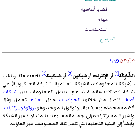
قضايا أساسية
مهام
استخدامات
المراجع
ميّز عن
ويب
.
[2]
[2]
[1]
الشَّابِكَة
أو
الإنترنت
أو
شبكين
أو
شبكينة
(
Internet
)‏، وتلقب
بـ(شبكة المعلومات، الشبكة العالمية، الشبكة العنكبوتية) هي
شبكة اتصالات عالمية تسمح بتبادل المعلومات بين
شبكات
أصغر
تتصل من خلالها
الحواسيب
حول
العالم
. تعمل وفق
أنظمة محددة ويعرف بالبروتوكول الموحد وهو
بروتوكول إنترنت
.
وتشير كلمة «إنترنت» إلى جملة المعلومات المتداولة عبر الشبكة
وأيضاً إلى البنية التحتية التي تنقل تلك المعلومات عبر القارات.