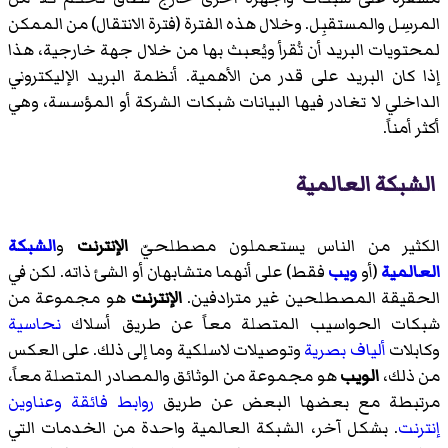
المرسِل والمستقبِل. وخلال هذه الفترة (فترة الانتقال) من الممكن
لمحتويات البريد أن تُقرأ ويُعبث بها من خلال جهة خارجية، هذا
إذا كان البريد على قدر من الأهمية. أنظمة البريد الإليكتروني
الداخلي لا تغادر فيها البيانات شبكات الشركة أو المؤسسة، وهي
أكثر أمناً.
الشبكة العالمية
الكثير من الناس يستعملون مصطلحيّ
الإنترنت
و
الشبكة
العالمية
(أو
ويب
فقط) على أنهما متشابهان أو الشئ ذاته. لكن في
الحقيقة المصطلحين غير مترادفين.
الإنترنت
هو مجموعة من
شبكات الحواسيب المتصلة معاً عن طريق أسلاك
نحاسية
وكابلات
ألياف بصرية
وتوصيلات لاسلكية وما إلى ذلك. على العكس
من ذلك،
الويب
هو مجموعة من الوثائق والمصادر المتصلة معاً،
مرتبطة مع بعضها البعض عن طريق
روابط فائقة
وعناوين
إنترنت
. بشكل آخر، الشبكة العالمية واحدة من الخدمات التي