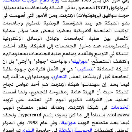
البروتوكول (NCP) المعمول به في الشبكة واستعاضت عنه بميثاق
حزمة موافيق (بروتوكولات) الإنترنت
. ومن الأمور التي أسهمت في
نمو الشبكة هو ربط
المؤسسة الوطنية للعلوم
وجامعات
الولايات المتحدة ألامريكية
بعضها ببعض مما سهّل عملية
الاتّصال بين طلبة الجامعات وتبادل الرسائل الإلكترونية
والمعلومات، عند دخول الجامعات إلى الشبكة، ولقد أخذت
الشبكة في التوسع والتّقدم وساهم طلبة الجامعات بمعلوماتهم
واكتشف المتصفح "
موزاييك
"، والباحث "
جوفر
" و"
آرشي
" بل إن
الشركة العملاقة "
نتسكيب
" هي في الأصل فكرة من جهود طلبة
الجامعة قبل أن يتبنّاها العقل
التجاري
، ويوصلها إلى ما آلت إليه
فيما بعد. إن مهندسوا شبكة الإنترنت هم أحد عوامل نجاح
الشبكة حيث أن الهيئة عامة ومفتوحة للجميع، ولما أسست
العديد من الشركات الكبرى اليوم التي تعتمد على تزويد
الخدمات
في شبكة الإنترنت. وهنالك تطور متصفح الويب
violawww، استناداً إلى ما كان يعرف باسم hypercard. ولحقه
فيما بعد متصفح الويب
موزاييك
. وفي عام 1993، وفي المركز
الوطني لتطبيقات
الحوسبة الفائقة
في جامعة
إلينوي
تم إصدار