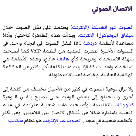
الاتصال الصوتي
الصوت عبر الشابكة (الإنترنت)
يعتمد على نقل الصوت خلال
ميفاق (بروتوكول) الإنترنت
. وبدأت هذه الظاهرة كاختيار وأداة
مساعدة لأنظمة
دردشة
IRC لنقل الصوت في اتجاه واحد. في
السنوات الأخيرة انتشرت العديد من أنظمة VoIP كما أصبحت
سهلة الاستخدام ومريحة كأي
هاتف
عادي. وهذه الأنظمة هي
استخدام واعد لشبكة الإنترنت ذات تكلفة أقل بكثير من المكالمة
الهاتفية العادية، وخاصة لمسافات طويلة.
ولا تزال نوعية الصوت في كثير من الأحيان تختلف من كلمة إلى
أخرى وستحتاج إلى بعض الوقت حتى تصبح بنفس النوعية
كالهواتف
التقليدية، وأصبحت ذات شعبية متزايدة في عالم
اللعب، باعتباره شكلا من أشكال الاتصال بين اللاعبين، ومن أكثر
الأنظمة شعبية في مجال
الصوت عبر الإنترنت
هو نظام
سكايب