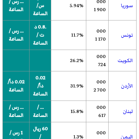
000
... رس /
سوريا
5.94%
س/
900 1
الساعة
الساعة
.0.8 د
000
... رس /
تونس
11.7%
ت /
170 1
الساعة
الساعة
000
الكويت
26.2%
724
0.02
000
0.02 دأ/
الأردن
31.9%
دأ/
700 2
الساعة
الساعة
000
... /
... رس /
لبنان
15.8%
617
الساعة
الساعة
60 ريال
000
1 رس /
اليمن
1.3%
/