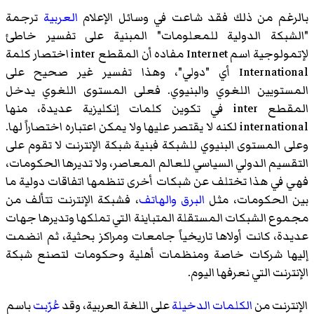
بالرغم من ذلك فقد شاعت في وسائل الإعلام
العربية
ترجمة
"الشبكة الدولية للمعلومات" المبنية على تفسير خاطئ
لإتمولوجية اسم Internet مفاده أن المقطع inter اختصار كلمة
International أي "دولي"، وهذا تفسير غير صحيح على
المستويين اللغوي والبنيوي. فعلى المستوى اللغوي يدخل
المقطع inter في تكوين كلمات إنكليزية عديدة، منها
international لكنه لا يقتصر عليها ولا يمكن اعتباره اختصاراً لها.
وعلى المستوى البنيوي للشبكة فبنية شبكة الإنترنت لا تقوم على
التقسيم الدولي السياسي للعالم المعاصر، ولا تديرها الحكومات،
فهي في هذا تختلف عن شبكات أخرى تنظمها اتفاقات دولية ما
بين الحكومات، مثل
البرق
والهاتف
، فشبكة الإنترنت تتألف من
مجموع الشبكات المستقلة المتباينة التي تملكها وتديرها جهات
عديدة، كانت أولاها تاريخياً جامعات ومراكز بحثية، ثم انضمت
إليها شركات خاصة ومنظمات أهلية وحكومات لتصنع شبكة
الإنترنت التي نعرفها اليوم.
الإنترنت من
الكلمات الدخيلة
على اللغة العربية، وقد
عُرّبت
باسم