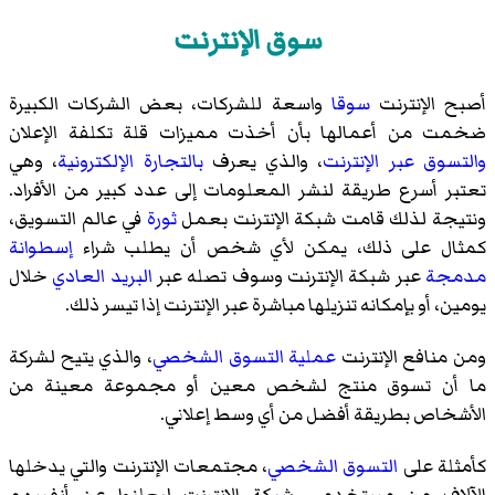
سوق الإنترنت
أصبح الإنترنت
سوقا
واسعة للشركات، بعض الشركات الكبيرة
ضخمت من أعمالها بأن أخذت مميزات قلة تكلفة الإعلان
والتسوق عبر الإنترنت
، والذي يعرف
بالتجارة الإلكترونية
، وهي
تعتبر أسرع طريقة لنشر المعلومات إلى عدد كبير من الأفراد.
ونتيجة لذلك قامت شبكة الإنترنت بعمل
ثورة
في عالم التسويق،
كمثال على ذلك، يمكن لأي شخص أن يطلب شراء
إسطوانة
مدمجة
عبر شبكة الإنترنت وسوف تصله عبر
البريد العادي
خلال
يومين، أو بإمكانه تنزيلها مباشرة عبر الإنترنت إذا تيسر ذلك.
ومن منافع الإنترنت
عملية التسوق الشخصي
، والذي يتيح لشركة
ما أن تسوق منتج لشخص معين أو مجموعة معينة من
الأشخاص بطريقة أفضل من أي وسط إعلاني.
كأمثلة على
التسوق الشخصي
، مجتمعات الإنترنت والتي يدخلها
الآلاف من مستخدمي شبكة الإنترنت ليعلنوا عن أنفسهم