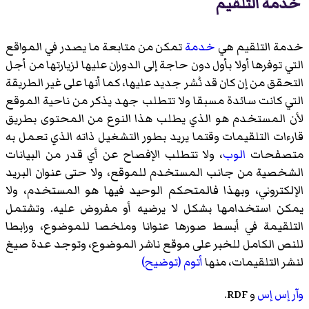
خدمة التلقيم
خدمة
التلقيم
هي
خدمة
تمكن من متابعة ما يصدر في المواقع
التي توفرها أولا بأول دون حاجة إلى الدوران عليها لزيارتها من أجل
التحقق من إن كان قد نُشر جديد عليها، كما أنها على غير الطريقة
التي كانت سائدة مسبقا ولا تتطلب جهد يذكر من ناحية الموقع
لأن المستخدم هو الذي يطلب هذا النوع من المحتوى بطريق
قارءات التلقيمات
وقتما يريد بطور التشغيل ذاته الذي تعمل به
متصفحات
الوب
، ولا تتطلب الإفصاح عن أي قدر من البيانات
الشخصية من جانب المستخدم للموقع، ولا حتى عنوان البريد
الإلكتروني، وبهذا فالمتحكم الوحيد فيها هو المستخدم، ولا
يمكن استخدامها بشكل لا يرضيه أو مفروض عليه. وتشتمل
التلقيمة في أبسط صورها عنوانا وملخصا للموضوع، ورابطا
للنص الكامل للخبر على موقع ناشر الموضوع، وتوجد عدة صيغ
لنشر التلقيمات، منها
أتوم (توضيح)
وآر إس إس
و RDF.