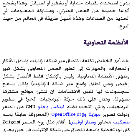
بدون استخدام تقنيات حماية أو تشفير أو استيقان. وهذا يشجع
أنواعا جديدة من العمل المنزلي، ومشاركة المعلومات في
العديد من الصناعات وهذه أسهل طريقة في العالم من حيث
النوع.
الأنظمة التعاونية
لقد أدى انخفاض تكلفة الاتصال عبر شبكة الإنترنت وتبادل الأفكار
والمعارف، والمهارات إلى تطور العمل التعاوني بشكل كبير
وظهور الأنظمة التعاونية. وليس بالإمكان فقط الأتصال بشكل
رخيص وعلى نطاق واسع عبر شبكة (الإنترنت) ولكن يسمح
لمجموعات لها نفس الاهتمامات ان تنشئ مواقع مشتركة
بسهولة. ومثال على ذلك حركة البرمجيات الحرة في تطوير
البرمجيات، والتي انتجت نظام
لينكس
وجنو
GNU من الصفر
وتولت تطوير
موزيلا
وOpenOffice.org
(المعروفة سابقا باسم
نتسكيب
محاور
وستار أوفيس
). أفلام مثل روح العصر Zeitgeist
كان لها تغطية واسعة النطاق على شبكة الإنترنت، في حين يجري