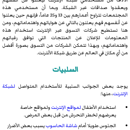
ويعقدوا صداقات عبر الشبكة. وبما أن مستخدمي هذه
المجتمعات تتراوح أعمارهم بين 13 و25 عاماً، فإنهم حين يعلنوا
عن أنفسهم فهم يعلنون بالتالي عن هواياتهم واهتماماتهم، ومن
هنا تستطيع شركات
التسوق عبر الإنترنت
استخدام هذه
المعلومات للإعلان عن المنتجات التي توافق رغباتهم
واهتماماتهم، وبهذا تتمكن الشركات من التسوق بصورة أفضل
من أي مكان في العالم عن طريق شبكة الأنترنت.
السلبيات
يوجد بعض الجوانب السلبية للأستخدام المتواصل
لشبكة
الإنترنت
، منها:
استخدام الأطفال
لمواقع الإنترنت
ولمواقع خاصة
يعرضهم لخطر التحرش من قبل بعض المرضى.
الجلوس طويلا أمام
شاشة
الحاسوب
يسبب بعض الأضرار