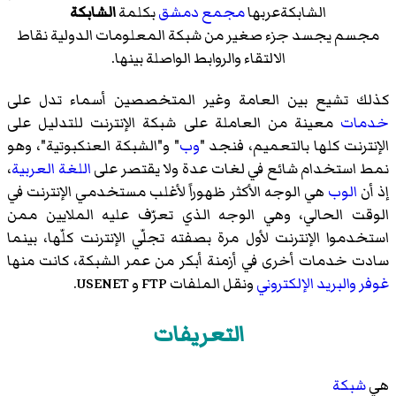
الشابكةعربها
مجمع دمشق
بكلمة
الشابكة
مجسم يجسد جزء صغير من شبكة المعلومات الدولية نقاط
الالتقاء والروابط الواصلة بينها.
كذلك تشيع بين العامة وغير المتخصصين أسماء تدل على
خدمات
معينة من العاملة على شبكة الإنترنت للتدليل على
الإنترنت كلها بالتعميم، فنجد "
وب
" و"الشبكة العنكبوتية"، وهو
نمط استخدام شائع في لغات عدة ولا يقتصر على
اللغة العربية
،
إذ أن
الوب
هي الوجه الأكثر ظهوراً لأغلب مستخدمي الإنترنت في
الوقت الحالي، وهي الوجه الذي تعرّف عليه الملايين ممن
استخدموا الإنترنت لأول مرة بصفته تجلّي الإنترنت كلّها، بينما
سادت خدمات أخرى في أزمنة أبكر من عمر الشبكة، كانت منها
غوفر
والبريد الإلكتروني
ونقل الملفات FTP و USENET.
التعريفات
هي
شبكة