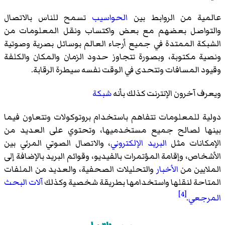
عالمية من الروابط بين
الحواسيب
تسمح للناس بالاتصال
والتواصل بعضهم مع بعض واكتساب ونقل المعلومات من
الشبكة الممتدة في جميع أرجاء العالم بوسائل بصرية وصوتية
ونصية مكتوبة، وبصورة تتجاوز حدود الزمان والمكان والكلفة
وقيود المسافات وتتحدى في الوقت نفسه سيطرة الرقابة.
ويعرف آخرون الإنترنت كذلك بأنه
شبكة
دولية للمعلومات تتفاهم باستخدام بروتوكولات وتتعاون فيما
بينها لصالح جميع مستخدميها، وتحتوي على العديد من
الإمكانات مثل
البريد الإلكتروني
، والاتصال الصوتي المرئي بين
الأشخاص، وإقامة المؤتمرات بالفيديو، وقوائم البريد بالإضافة إلى
الملايين من
الأخبار
والتحليلات الصحفية، والعديد من الملفات
المتاحة لنقلها واستخدامها بطريقة شخصية وكذلك
آلات البحث
[4]
المرجعي
.