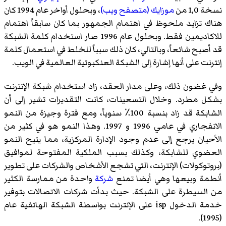
نسخة 1,0 من
موزايك (متصفح ويب)
، وبحلول أواخر عام 1994 كان
هناك تزايد ملحوظ في اهتمام الجمهور بما كان سابقاً اهتمام
للاكاديمين فقط. وبحلول عام 1996 صار استخدام كلمة الشبكة
قد أصبح شائعاً، وبالتالي، كان ذلك سبباً للخلط في استعمال كلمة
إنترنت على أنها إشارة إلى الشبكة العنكبوتية العالمية في الويب.
وفي غضون ذلك، وعلى مدار العقد، زاد استخدام شبكة الإنترنت
بشكل مطرد. وخلال التسعينات، كانت التقديرات تشير إلى أن
الشابكة قد زاد بنسبة 100٪ سنوياً، ومع فترة وجيزة من النمو
الانفجاري في عامي 1996 و 1997. وهذا النمو هو في كثير من
الأحيان يرجع إلى عدم وجود الإدارة المركزية، مما يتيح النمو
العضوي للشابكة، وكذلك بسبب الملكية المفتوحة لموافيق
(بروتوكولات) الإنترنت، التي تشجع الأشخاص والشركات على تطوير
أنطمة وبيعها وهي أيضا تمنع
شركة
واحدة من ممارسة الكثير
من السيطرة على الشبكة. حيث بدأت شركات الاتصالات بتوفير
خدمة الدخول isp على الإنترنت بواسطة الشبكة الهاتفية عام
(1995).