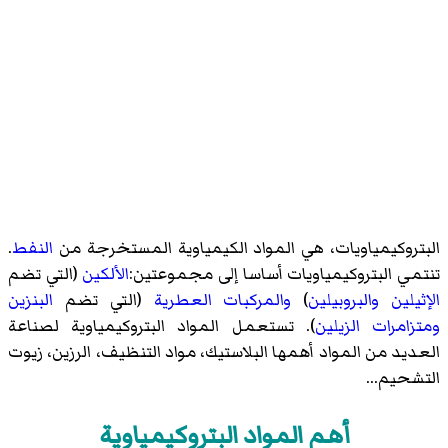
البتروكيمياويات، هي المواد الكيمياوية المستخرجة من
النفط
.
تنتمي البتروكيمياويات أساسا إلى مجموعتين:
الألكين
(التي تضم
الإثيلين
والبروبيلين
)
والمركبات العطرية
(التي تضم
البنزين
ومتزامرات
الزيلين
). تستعمل المواد البتروكيمياوية لصناعة
العديد من المواد أهمها البلاستيك، مواد التنظيف، الرزين، زيوت
التشحيم...
أهم المواد البتروكيمياوية