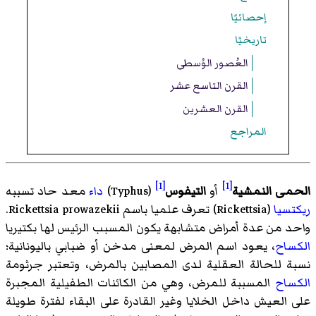
إحصائيًا
تاريخيًا
العُصور الوُسطى
القرن التاسع عشر
القرن العشرين
المراجع
[1]
[1]
الحمى النمشية
أو
التيفوس
(
Typhus
)‏
داء
معد حاد تسببه
ريكتسيا
(Rickettsia) تعرف علميا باسم Rickettsia prowazekii.
واحد من عدة أمراض متشابهة يكون المسبب الرئيس لها بكتيريا
الكساح
، يعود اسم المرض لمعنى مدخن أو ضبابي باليونانية؛
نسبة للحالة العقلية لدى المصابين بالمرض، وتعتبر جرثومة
الكساح
المسببة للمرض، وهي من الكائنات الطفيلية المجبرة
على العيش داخل الخلايا وغير القادرة على البقاء لفترة طويلة