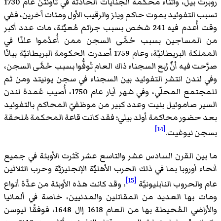
روبرت بيل، وأثناء محكمة الجنايات الحادثة في تاونتن عام 1730
تسبب التفوئيد بموت حاكم ويلز والرقيب الأول ومئات آخرين، ففي
وقت أُعدم فيه 241 شخص بسبب جرائم مُعيَّنة، مات عدد أكبر
من المساجين بسبب حُمَّى السجن ممن أُعدُموا علنًا في
المملكة البريطانيَّة، وعام 1759 أصدرت الحكومة البريطانيَّة بيانًا
صرَّحت فيه أنَّ رُبع السجناء ذاك العام تُوفُّوا بسبب حُمَّى السجن،
وفي لندن انتشر التفوئيد بين السجناء في سجن يونيتد ومن ثم
للمجتمع المحلّي، وفي شهر أيار عام 1750، أُصيب عُمدة لندن
السير صاموئيل بنيت وعدد كبير من موظفيّ المحاكم بالتفوئيد
بعد حضور محاكمة أولد بيلي؛ فقد كانت قاعة المحكمة مُلحقة
[14]
بسجن نيوغيت.
ما بين القرن السادس عشر والتاسع عشر كَثرت الأوبئة في جميع
أنحاء أوروبا بما في ذلك الحرب الأهليَّة الإنجليزيَّة وحرب الثلاثين
[15]
عام والحروب النابليونيَّة
، وقد كانت هذه الأوبئة من عدَّة أنواع
ومات بها العديد من المقاتلين والمدنيين، خاصة في ألمانيا
والأراضي المُحيطة بها من العام 1618 إال 1648، فوفقًا ليوسن