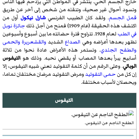
خارج الجسم الحي. ينتشر في المواطن التي يزدحم فيها الناس
وتسود أحوال غير صحية، وتنقله من شخص إلى آخر عن طريق
قمل الجسم
. ولقد كان الطبيب الفرنسي
شارل نيكول
أول من
اكتشف هذه الحقيقة (عام 1909) فمنح من أجل ذلك
جائزة نوبل
في الطب
لعام 1928. تتراوح فترة حضانته ما بين أسبوع وأسبوعين
تظهر بعدها أعراضه وهي
الصداع
الشديد
والقشعريرة
والحمى
والطفح الجلدي
. وتستمر هذه الأعراض عادة نحوا من ثلاثة
أسابيع يبرأ بعدها المصاب أو يقضي نحبه. وذلك هو
التيفوس
الوبائي
. وعلى الرغم من أن كلمة التفوئيد تعني شبيه التيفوس، إلا
إن كل من
حمى التفوئيد
ومرض التفوئيد مرضان مختلفان تماما،
ويحصلان لأسباب مختلفة.
التيفوس
الطفح الناجم عن التيفوس.