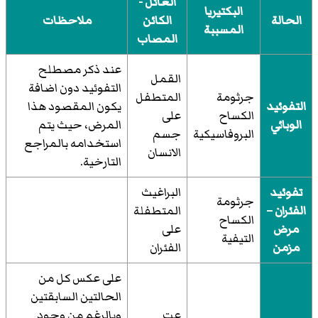
العائل -
البكتيريا
الحالة
الكائن
ملاحظات
المسببة
المصاب
عند ذكر مصطلح
القمل
التفوئيد دون اضافة
جرثومة
المتطفل
التفوئيد
يكون المقصود هذا
الكساح
على
الوبائي
المرض، حيث يتم
البروفاسيكية
جسم
استخدامه بالمراجع
الانسان
التارخية.
تفوئيد
البراغيث
جرثومة
الفئران –
المتطفلة
الكساح
مرض
على
التيفية
مزمن
الفئران
على عكس كل من
الحالتين السابقتين
عت
وبالرغم من وجود