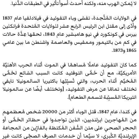
لا يُمكن الهرب منه، ولكنه أحدث أسوأ تأثير في الطبقات الدُّنيا.
في الولايات المُتَّحِدة، تفشى وباء التفوئيد في فيلادلفيا عام 1837
وأدّى إلى مقتل ابن الرئيس الرابع عشر للولايات المُتحدة فرانكلين
بيرس في كونكورد في نيو هامبشير عام 1843، لحقها عِدَّة حالات
في كم من بالتيمور وممفيس والعاصمة واشنطن ما بين عامي
1865 و1873.
كما كان التفوئيد عاملًا مُساهمًا في الموت أثناء الحرب الأهليَّة
الأمريكيَّة، مع أن حُمَّى التوفئيد كانت السبب الشائع لحُمَّى
المُخيَّم أثناء الحرب، والتي تُسبِّبُها باكتيريا السالمونيلا تايفي
تختلف تمامًا عن مرض التفوئيد، [وتختلف أيضًا عن سالمونيلا
انتيريكا المُسبِّبة لتسمم الطعام].
في كندا، عام 1847، قتل الوباء أكثر من 20000 شخص مُعظمهم
من المُهاجرين ايرلنديين، الذين تواجدوا في حظائر الحُمَّى أو
الحجر الصحي على متن السُّفن المُكتظة بالفارِّين من المجاعة
الإيرلنديَّة الكُبرى، لا سيَّما أن خدمات الصرف الصحِّي كانت غير