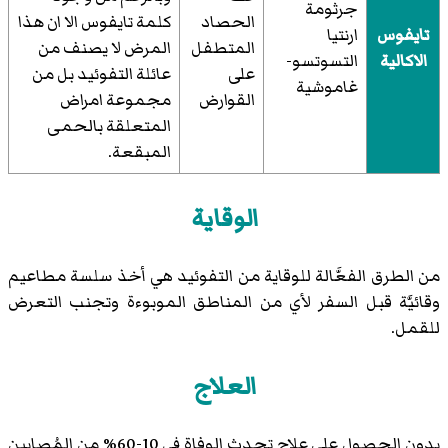
جرثومة
الحصاد
كلمة تايفوس الا ان هذا
تايفوس
ارنتيا
المتطفل
المرض لا يصنف من
الاكالية
التسوتسو-
على
عائلة التفوئيد بل من
غاموشية
القوارض
مجموعة امراض
المتعلقة بالحمى
المبقعة.
الوقاية
من الطرق الفعَّالة للوقاية من التفوئيد هي أخذ سلسة مطاعيم
وقائيَّة قبل السفر لأي من المناطق الموبوءة وتجنب التعرض
للقمل.
العلاج
بدون الحصول على علاج تحدث الوفاة في 10-60% من المُصابين