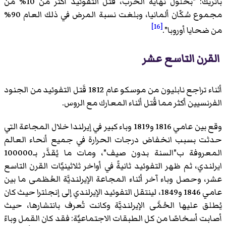
باتريك: "بحلول نهاية الحرب، قتل التفوئيد أكثر من 10% من
مجموع سُكّان ألمانيا، وبلغت نسبة المرض في ذلك العام 90%
[16]
من ضحايا أوروبا".
القرن التاسع عشر
أثناء تراجع نابليون من موسكو عام 1812 قَتل التفوئيد من الجنود
الفرنسيين أكثر مما قُتل أثناء المعارك مع الروس.
وقع بين عامي 1816 و1819 وباء كبير في إيرلندا خلال المجاعة التي
حدثت بسبب انخفاض درجات الحرارة في جميع أنحاء العالم
المعروفة ب"السنة بدون صيف"، ومات ما يُقدَّر بـ100000
ايرلندي، ثم ظهر التفوئيد ثانيةً في أواخر ثلاثينيَّات القرن التاسع
عشر، وحصل وباء آخر أثناء المجاعة الإيرلنديَّة العُظمى ما بين
عامي 1846 و1849، لينتقل التفوئيد الإيرلندي إلى إنجلترا حيث كان
يُطلق عليها الحُمَّى الإيرلنديَّة وكانت تُعرف بانتشارها، حيث
أصابت أسخاصًا من كل الطبقات الاجتماعيَّة: فقد كان القمل وباءً