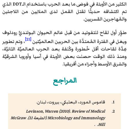
الكثير من الأوبئة في فوضى ما بعد الحرب باستخدام الـDDT الذي
تم اكتشافه حديثًا لقتل القمل لدى الملايين من اللاجئين
والمُهاجرين القسريين.
طوِّر أول لقاح للتفوئيد من قبل عالم الحيوان البولنديَّ رودلوف
[21]
ويغل في الفترة المُمتدَّة بين الحربين العالميَّتين
، وتم تطوير
عِدَّة لقاحات أقل خُطورة وكُلفة بعد الحرب العالميَّة الثانيَّة،
ومنذ ذلك الوقت حصلت بعض الأوبئة في آسيا وأوروبا الشرقيَّة
والشرق الأوسط وأجزاء من أفريقيا.
المراجع
قاموس المورد، البعلبكي، بيروت، لبنان.
Levinson, Warren (2010).
Review of Medical
Microbiology and Immunology
(الطبعة 11). McGraw
Hill. .