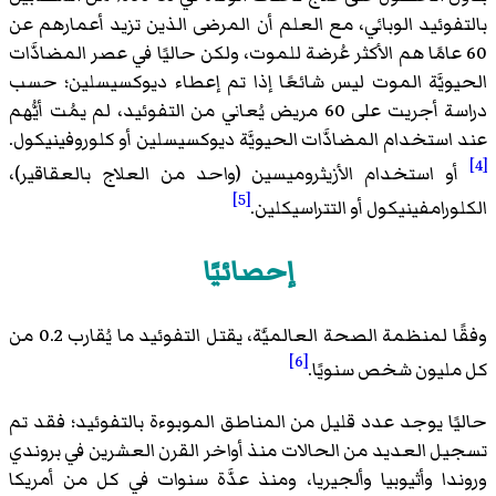
بالتفوئيد الوبائي، مع العلم أن المرضى الذين تزيد أعمارهم عن
60 عامًا هم الأكثر عُرضة للموت، ولكن حاليًا في عصر المضادَّات
الحيويَّة الموت ليس شائعًا إذا تم إعطاء ديوكسيسلين؛ حسب
دراسة أجريت على 60 مريض يُعاني من التفوئيد، لم يمُت أيُّهم
عند استخدام المضادَّات الحيويَّة ديوكسيسلين أو كلوروفينيكول.
[4]
أو استخدام الأزيثروميسين (واحد من العلاج بالعقاقير)،
[5]
الكلورامفينيكول أو التتراسيكلين.
إحصائيًا
وفقًا لمنظمة الصحة العالميَّة، يقتل التفوئيد ما يُقارب 0.2 من
[6]
كل مليون شخص سنويًا.
حاليًا يوجد عدد قليل من المناطق الموبوءة بالتفوئيد؛ فقد تم
تسجيل العديد من الحالات منذ أواخر القرن العشرين في بروندي
وروندا وأثيوبيا وألجيريا، ومنذ عدَّة سنوات في كل من أمريكا