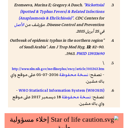
Eremeeva, Marina E; Gregory A Dasch.
"Rickettsial
(Spotted & Typhus Fevers) & Related Infections
(Anaplasmosis & Ehrlichiosis)"
. CDC Centers for
Disease Control and Prevention. مؤرشف من
الأصل
في 25 أبريل 2015
.
"Outbreak of epidemic typhus in the northern region
of Saudi Arabia".
Am J Trop Med Hyg
.
12
: 82–90.
.
1963.
PMID
13933690
\
http://www.nlm.nih.gov/medlineplus/ency/article/001363.htm
- تصفح:
نسخة محفوظة
2016-07-05 على موقع واي
باك مشين.
-
WHO Statistical Information System (WHOSIS)
تصفح:
نسخة محفوظة
18 ديسمبر 2017 على موقع
واي باك مشين.
Raoult, D (1997). "Jail fever (epidemic typhus)
outbreak in Burundi".
Emerg Infect Dis
.
3
(3): 357–
.
60.
doi
:
10.3201/eid0303.970313
.
PMID
9284381