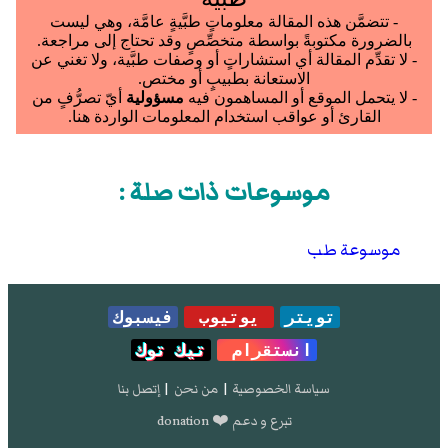
Mokrani (2004). "Reemerging threat of epidemic
typhus in oAlgeria".
J Clin Microbiol
.
42
(8): 3898–
900.
doi
:
10.1128/jcm.42.8.3898-3900.2004
.
.
PMID
15297561
"Epidemic typhus risk in Rwandan refugee camps".
Wkly Epidemiol Rec
.
69
(34): 259. 1994.
.
PMID
7947074
موسوعات ذات صلة :
Perine, PL (1992). "A clinico-epidemiological study
of epidemic typhus in Africa".
Clin Infect Dis
.
14
(5):
موسوعة طب
1149–58.
doi
:
10.1093/clinids/14.5.1149
.
.
PMID
1600020
Chapman, A (2009). "Cluster of sylvatic epidemic
تويتر
يوتيوب
فيسبوك
typhus cases associated with flying squirrels, 2004-
انستقرام
تيك توك
2006".
Emerg Infect Dis
.
15
(7): 1005–11.
.
doi
:
10.3201/eid1507.081305
.
PMID
19624912
سياسة الخصوصية
|
من نحن
|
إتصل بنا
McQuiston, JH (2010). "Brill-Zinsser disease in a
تبرع و دعم ❤️ donation
patient following infection with sylvatic epidemic