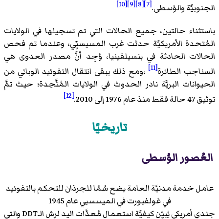
[10]
[9]
[8]
[7]
الجنوبيَّة والوُسطى.
باستثناء حالتين، جميع الحالات التي تم تسجيلها في الولايات
المُتحدة الأمريكيَّة حدثت غرب المسيسبِّي، وعندما تم فحص
الحالات الحادثة في بنسيلفينيا، وُجِد أنَّ مصدر العدوى هي
[11]
السناجب الطائرة
،ومع ذلك يبقى انتقال التفوئيد الوبائي من
الحيوانات البريَّة نادر الحدوث في الولايات المُتَّحِدة؛ حيث تمَّ
[12]
توثيق 47 حالة فقط منذ عام 1976 إلى 2010.
تاريخيًا
العُصور الوُسطى
عامل خدمة مدنيَّة العامة يضع سُمًا للجرذان للتحكم بالتفوئيد
في غولفبورت في الميسسبي عام 1945
جندي أمريكي يُبيِّن كيفيَّة استعمال مُعدَّات اليد لرش الـDDT والتي