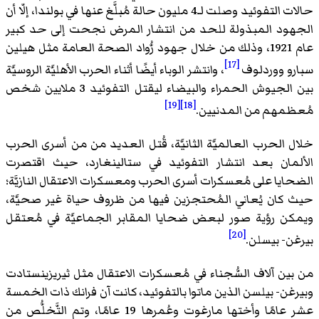
حالات التفوئيد وصلت لـ4 مليون حالة مُبلَّغ عنها في بولندا، إلّا أن
الجهود المبذولة للحد من انتشار المرض نجحت إلى حد كبير
عام 1921، وذلك من خلال جهود رُّواد الصحة العامة مثل هيلين
[17]
سبارو ووردلوف
، وانتشر الوباء أيضًا أثناء الحرب الأهليَّة الروسيَّة
بين الجيوش الحمراء والبيضاء ليقتل التفوئيد 3 ملايين شخص
[19]
[18]
مُعظمهم من المدنيين.
خلال الحرب العالميَّة الثانيَّة، قُتل العديد من من أسرى الحرب
الألمان بعد انتشار التفوئيد في ستالينغارد، حيث اقتصرت
الضحايا على مُعسكرات أسرى الحرب ومعسكرات الاعتقال النازيَّة؛
حيث كان يُعاني المُحتجزين فيها من ظروف حياة غير صحيَّة،
ويمكن رؤية صور لبعض ضحايا المقابر الجماعيَّة في مُعتقل
[20]
بيرغن- بيسلن.
من بين آلاف السُّجناء في مُعسكرات الاعتقال مثل ثيريزينستادت
وبيرغن- بيلسن الذين ماتوا بالتفوئيد، كانت آن فرانك ذات الخمسة
عشر عامًا وأختها مارغوت وعُمرها 19 عامًا، وتم التَّخلُّص من