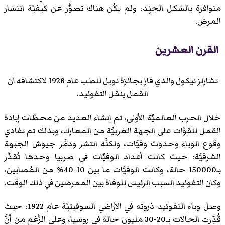
متوافرة بالشكل الجيِّد، ولم يكُن هناك تصوُّر عن كيفيَّة انتشار
المرض.
القرن العشرين
تشارلز نيكول والذي فاز بجائزة نوبل للطب عام 1928 لاكتشافه أن
القمل ينقل التفوئيد.
خلال الحرب العالميَّة الأولى، تم إنشاء العديد من محطَّات إبادة
القمل للقوَّات على الجهة الغربيَّة من المعارك، وبذلك تم تفادي
وقوع الوباء وحدوث وفيَّات، ولكنَّه انتشر ودمَّر جيوش الجبهة
الشرقيَّة؛ حيث كانت أعداد الوفيَّات في صربيا وحدها تُقدَّر
بـ150000 حالة، وكانت الوفيَّات ما بين 10-40% من المُصابين،
وكان التفوئيد السبب الرئيس للوفاة بين الممرضين في ذلك الوقت.
وصل وباء التفوئيد ذروته في الأراضي السوفيتيَّة عام 1922، حيث
قُدِّرت الحالات بـ20-30 مليون حالة في روسيا، وعلى الرُّغم من أنَّ