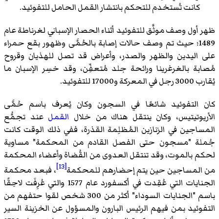
كانت تُستخدم للتحكم بانتشار القمل الحامل للتفوئيد.
ظهر أول وصف موثَّق للتفوئيد أثناء الحصار الإسباني لغرناطة عام
1489؛ حيث تم وصف حالات إصابة بالحُمَّى وظهور بقع حمراء
على اليدين والظهر والصدر، وأعراض قد تصل للهذيان وقروح
مُصابة بالغرغرينا ورائحة جلد مُتعفِّن، وقد خسِر الإسبان ما
يُقارب 3000 رجل في المعركة و17000 للتفوئيد.
كان التفوئيد شائعًا في السجون وكان يُعرف باسم حُمَّى
الأريوتيتيس، وكان ينتقل هناك من خلال
القمل
عند تجمُّع
المساجين في الزنازين المُظلِمة القذرة، ففي ذلك الوقت كانت
جُملة "مسجون حتى الفصل القادم من المحكمة" مساوية
لحكم بالموت، وقد تنتقل العدوى من القُضاة وأعضاء المحكمة
[13]
من المساجين حين يتم إحضارهم للمحكمة
، فبعد محكمة
الجنايات التي عُقِدت في أكسفورد عام 1577 والتي عُرِفَت لاحِقًا
باسم "الجنايات السوداء" أكثر من 300 شخص لقوا حتفهم من
التفوئيد بمن فيهم الرئيس البارون والمسؤول عن الخزينة السير