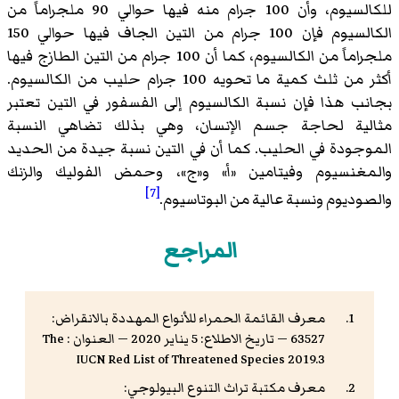
للكالسيوم، وأن 100 جرام منه فيها حوالي 90 ملجراماً من
الكالسيوم فإن 100 جرام من التين الجاف فيها حوالي 150
ملجراماً من الكالسيوم، كما أن 100 جرام من التين الطازج فيها
أكثر من ثلث كمية ما تحويه 100 جرام حليب من الكالسيوم.
بجانب هذا فإن نسبة الكالسيوم إلى الفسفور في التين تعتبر
مثالية لحاجة جسم الإنسان، وهي بذلك تضاهي النسبة
الموجودة في الحليب. كما أن في التين نسبة جيدة من الحديد
والمغنسيوم وفيتامين «أ» و«ج»، وحمض الفوليك والزنك
[7]
والصوديوم ونسبة عالية من البوتاسيوم.
المراجع
معرف القائمة الحمراء للأنواع المهددة بالانقراض:
63527 — تاريخ الاطلاع: 5 يناير 2020 — العنوان : The
IUCN Red List of Threatened Species 2019.3
معرف مكتبة تراث التنوع البيولوجي: