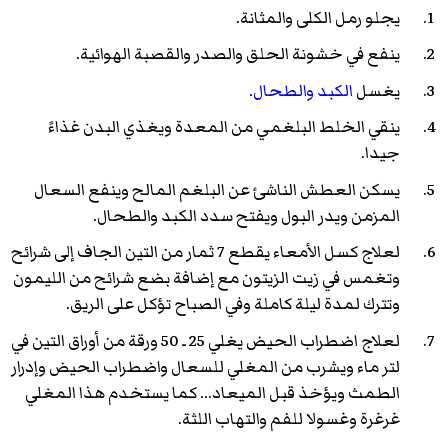
يجلو رمل الكلى والمثانة.
ينفع في خشونة الحلق والصدر والقصبة الهوائية.
يغسل
الكبد
والطحال
.
ينقي الخلط البلغمي من المعدة ويغذي البدن غذاءً
جيدا.
يسكن العطش الناشئ عن البلغم المالح وينفع السعال
المزمن ويدر البول ويفتح سدد الكبد والطحال.
لعلاج كسل الأمعاء يقطع 7 ثمار من التين الجاف إلى شرائح
وتغمس في زيت الزيتون مع إضافة بضع شرائح من الليمون
وتترك لمدة ليلة كاملة وفي الصباح تؤكل على الريق.
لعلاج اضطراب الحيض يغلي 25 ـ 50 ورقة من أوراق التين في
لتر ماء ويشرب من المغلي للسعال واضطراب الحيض وإدرار
الطمث ويؤخذ قبل الميعاد... كما يستخدم هذا المغلي
غرغرة وغسولا للفم والتهاب اللثة.