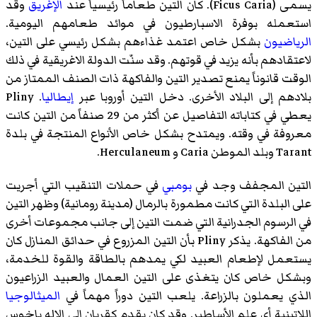
يسمى (
Ficus Caria
)‏. كان التين طعاماً رئيسياً عند
الإغريق
وقد
استعمله بوفرة الاسبارطيون في موائد طعامهم اليومية.
الرياضيون
بشكل خاص اعتمد غذاءهم بشكل رئيسي على التين،
لاعتقادهم بأنه يزيد في قوتهم. وقد سنّت الدولة الاغريقية في ذلك
الوقت قانوناً يمنع تصدير التين والفاكهة ذات الصنف الممتاز من
بلادهم إلى البلاد الأخرى. دخل التين أوروبا عبر
إيطاليا
. Pliny
يعطي في كتاباته التفاصيل عن أكثر من 29 صنفاً من التين كانت
معروفة في وقته. ويمتدح بشكل خاص الأنواع المنتجة في بلدة
Tarant وبلد الموطن Caria و Herculaneum.
التين المجفف وجد في
بومبي
في حملات التنقيب التي أجريت
على البلدة التي كانت مطمورة بالرمال (مدينة رومانية) وظهر التين
في الرسوم الجدرانية التي ضمت التين إلى جانب مجموعات أخرى
من الفاكهة. يذكر Pliny بأن التين المزروع في حدائق المنازل كان
يستعمل لإطعام العبيد لكي يمدهم بالطاقة والقوة للخدمة،
وبشكل خاص كان يتغذى على التين العمال والعبيد الزراعيون
الذي يعملون بالزراعة. يلعب التين دوراً مهماً في
الميثالوجيا
اللاتينية أي علم الأساطير. وقد كان يقدم كقربان إلى الإله باخوس