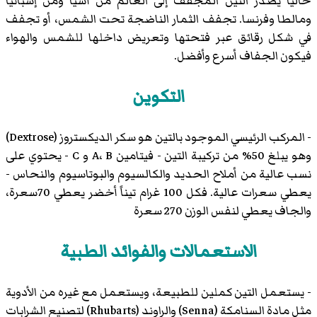
حالياً يصدّر التين المجفف إلى العالم من آسيا ومن إسبانيا
ومالطا وفرنسا. تجفف الثمار الناضجة تحت الشمس، أو تجفف
في شكل رقائق عبر فتحتها وتعريض داخلها للشمس والهواء
فيكون الجفاف أسرع وأفضل.
التكوين
- المركب الرئيسي الموجود بالتين هو سكر
الديكستروز
(
Dextrose
)‏
وهو يبلغ 50% من تركيبة التين - فيتامين A، B و C - يحتوي على
نسب عالية من أملاح الحديد والكالسيوم والبوتاسيوم والنحاس -
يعطي سعرات عالية. فكل 100 غرام تيناً أخضر يعطي 70سعرة،
والجاف يعطي لنفس الوزن 270 سعرة
الاستعمالات والفوائد الطبية
- يستعمل التين كملين للطبيعة، ويستعمل مع غيره من الأدوية
مثل مادة السنامكة (
Senna
)‏ والراوند (
Rhubarts
)‏ لتصنيع الشرابات