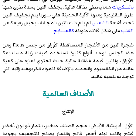
بالسكريات
مما يعطي طاقة عالية. يجفف التين بعدة طرق منها
طرق التقليدية ومنها الآلية الحديثة ففي سوريا يتم تجفيف التين
تحت أشعة
الشمس
ثم يتم شك التين المجفف بحبال رفيعة من
القنب
على شكل قلائد طويلة
كالمسابح
.
شجرة التين من الأشجار المتساقطة الأوراق من جنس Ficus ومن
هذا الجنس توجد أنواع كثيرة تستخدم كنبات زينة مستديمة
الأوراق، وللتين قيمة غذائية عالية حيث تحتوي ثماره على كمية
عالية من الكالسيوم والحديد بالإضافة للمواد الكربوهيدراتية التي
توجد به بنسبة عالية.
الأصناف العالمية
الإنتاج
الأول- أدرياتيك الأبيض: حجم الصنف صغير، الثمار ذو لون أخضر
فاتح واللب لونه أحمر فاتح والثمار يصلح للتجفيف بجودة