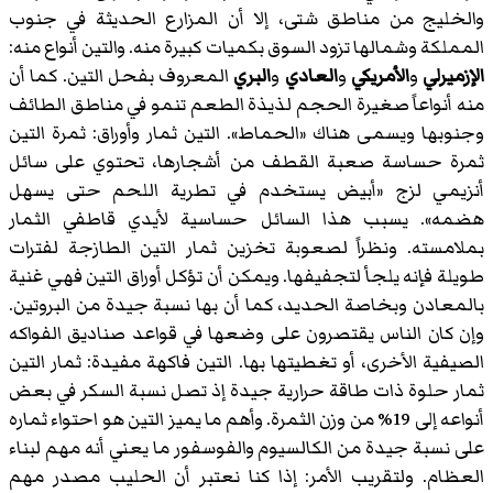
والخليج من مناطق شتى، إلا أن المزارع الحديثة في جنوب
المملكة وشمالها تزود السوق بكميات كبيرة منه. والتين أنواع منه:
الإزميرلي
و
الأمريكي
و
العادي
و
البري
المعروف بفحل التين. كما أن
منه أنواعاً صغيرة الحجم لذيذة الطعم تنمو في مناطق الطائف
وجنوبها ويسمى هناك «الحماط». التين ثمار وأوراق: ثمرة التين
ثمرة حساسة صعبة القطف من أشجارها، تحتوي على سائل
أنزيمي لزج «أبيض يستخدم في تطرية اللحم حتى يسهل
هضمه». يسبب هذا السائل حساسية لأيدي قاطفي الثمار
بملامسته. ونظراً لصعوبة تخزين ثمار التين الطازجة لفترات
طويلة فإنه يلجأ لتجفيفها. ويمكن أن تؤكل أوراق التين فهي غنية
بالمعادن وبخاصة الحديد، كما أن بها نسبة جيدة من البروتين.
وإن كان الناس يقتصرون على وضعها في قواعد صناديق الفواكه
الصيفية الأخرى، أو تغطيتها بها. التين فاكهة مفيدة: ثمار التين
ثمار حلوة ذات طاقة حرارية جيدة إذ تصل نسبة السكر في بعض
أنواعه إلى 19% من وزن الثمرة. وأهم ما يميز التين هو احتواء ثماره
على نسبة جيدة من الكالسيوم والفوسفور ما يعني أنه مهم لبناء
العظام. ولتقريب الأمر: إذا كنا نعتبر أن الحليب مصدر مهم