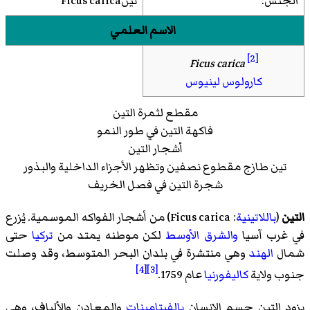
الجنس:
تينFicus carica
الاسم العلمي
[2]
Ficus carica
كارولوس لينيوس
مقطع لثمرة التين
فاكهة التين في طور النمو
أشجار التين
تين طازج مقطوع نصفين وتظهر الأجزاء الداخلية والبذور
شجرة التين في فصل الخريف
التين
(
باللاتينية
:
Ficus carica
) من أشجار الفواكه الموسمية. يُزرع
في غرب آسيا
والشرق الأوسط
لكن موطنه يمتد من
تركيا
حتى
شمال
الهند
وهي منتشرة في بلدان البحر المتوسط، وقد وصلت
[4]
[3]
جنوب ولاية
كاليفورنيا
عام 1759.
يزود التين جسم الإنسان
بالفيتامينات
والمعادن والألياف، وهي