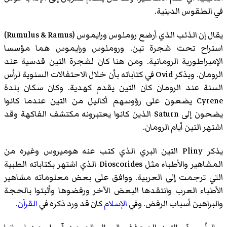
في الطقوس الدينية.
يقال إن الذئب الذي أرضع روملوس ورايموس (
Rumulus & Ramus
)‏
استراح تحت شجرة تين. وروملوس ورايموس هما مؤسسا
الإمبراطورية الرومانية. ومن هنا كان لشجرة التين قدسية عند
الرومان. ويذكر Ovid في كتاباته بأن خلال الاحتفالات السنوية لرأس
السنة عند الرومان كان التين يقدم كهدية. وكان سكان بلدة
Cyrene يضعون على رؤوسهم أكاليل من التين عندما كانوا
يضحون إلى Saturn الذين كانوا يعتبرونه مكتشف الفاكهة وقد
اشتهر التين أيام الرومان.
يذكر Pliny التين البري الذي كتب عنه هوميروس وغيره من
المشاهير والأطباء مثل Dioscorides الذي اشتهر بكتاباته الطبية
التي ترجمت إلى العربية. ووافق على بعض معلوماته مشاهير
الأطباء العرب وانتقدها البعض الآخر ورفضوها وأثبتوا بالحجة
والبراهين أسباب الرفض. وفي
الإسلام
كان قد ورد ذكره في
القرآن
.