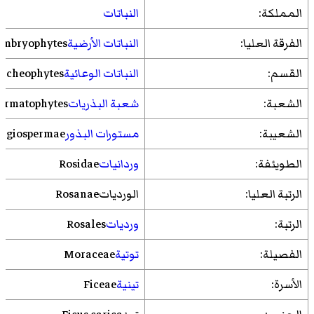
المملكة:
النباتات
الفرقة العليا:
النباتات الأرضية
Embryophytes
القسم:
النباتات الوعائية
acheophytes
الشعبة:
شعبة البذريات
ermatophytes
الشعيبة:
مستورات البذور
ngiospermae
الطويئفة:
وردانيات
Rosidae
الرتبة العليا:
الورديات
Rosanae
الرتبة:
ورديات
Rosales
الفصيلة:
توتية
Moraceae
الأسرة:
تينية
Ficeae