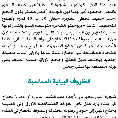
متوسطة. الثاني- كونادريا: الشجرة أكبر قليلا من الصنف السابق
والثمار حجمها أكبر أيضا لون الجلدة أخضر مصفر ولون اللحم
أحمر خفيف تعطي الشجرة حوالي 30 إلى 40 ثمرة وتصلح
للتجفيف. الثالث – بروجيتو: الشجرة متوسطة النمو والثمار لونها
أحمر غامق ولون اللب وردي. نبات التين: يتراوح ارتفاع نبات التين
من 3 – 10 متر ويتوقف هذا الارتفاع على توافر الشتاء الدافئ وكلما
قلّت درجة الحرارة كان الجذع قصيرا وكثير التفريع، وتحتوي أجزاء
الشجرة المختلفة على عصارة لبنية لاذعة وأوراق النبات سميكة
جلدية ويختلف طول العنق وحجم الأوراق حسب الصنف وهي
ورقة مفصصة لها شكل جميل.
الظروف البيئية المناسبة
شجرة التين تنمو في الأجواء ذات الشتاء الدفيء أي أنها لا تحتاج
إلى شتاء بارد مثل باقي الفواكه المتساقطة الأوراق وفي الصيف
يحتاج التين إلى جو ذي رطوبة معتدلة وسقوط الأمطار في الشتاء
مع برودة الجو يسبب تشقق الثمار وتعفنها.