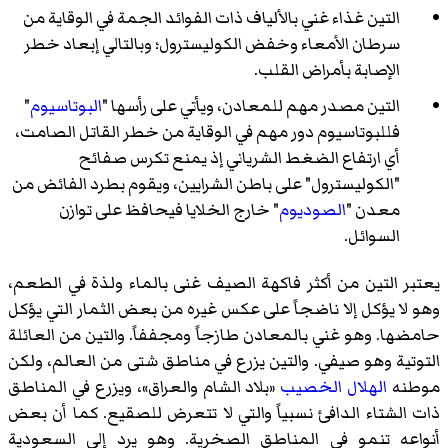
التين غذاء غني بالألياف ذات الفوائد الجمة في الوقاية من
سرطان الأمعاء وخفض الكوليسترول؛ وبالتالي إبعاد خطر
الإصابة بأمراض القلب.
التين مصدر مهم للمعادن، ويأتي على رأسها "
البوتاسيوم
"
فللبوتاسيوم دور مهم في الوقاية من خطر القاتل الصامت،
أي ارتفاع الضغط الشرياني إذ يمنع تكرس صفائح
"الكوليسترول" على باطن الشرايين، ويقوم بطرد الفائض من
معدن "
الصوديوم
" خارج الخلايا فيحافظ على توازن
السوائل.
يعتبر التين من أكثر فاكهة الصيف غنى بالماء ولذة في الطعم،
وهو لا يؤكل إلا ناضجاً على عكس غيره من بعض الثمار التي يؤكل
حامضها. وهو غني بالمعادن طازجاً ومجففاً. والتين من العائلة
التوتية وهو صيفي. والتين يزرع في مناطق شتى من العالم، ولكن
موطنه
الهلال الخصيب
«بلاد الشام والعراق»، ويزرع في المناطق
ذات الشتاء الدافئ نسبياً والتي لا تتعرض للصقيع. كما أن بعض
أنواعه تنمو في المناطق الصخرية. وهو يرد إلى السعودية