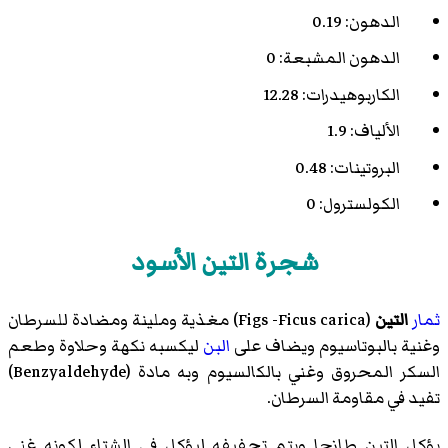
الدهون: 0.19
الدهون المشبعة: 0
الكاربوهيدرات: 12.28
الألياف: 1.9
البروتينات: 0.48
الكولسترول: 0
شجرة التين الأسود
ثمار
التين
(
Figs -Ficus carica
)‏ مغذية وملينة ومضادة للسرطان
وغنية بالبوتاسيوم ويضاف على
البن
ليكسبه نكهة وحلاوة وطعم
السكر المحروق وغني بالكالسيوم وبه مادة (
Benzyaldehyde
)‏
تفيد في مقاومة السرطان.
يؤكل التين طازجا ويتم تجفيفه ليؤكل في الشتاء لكونه غني