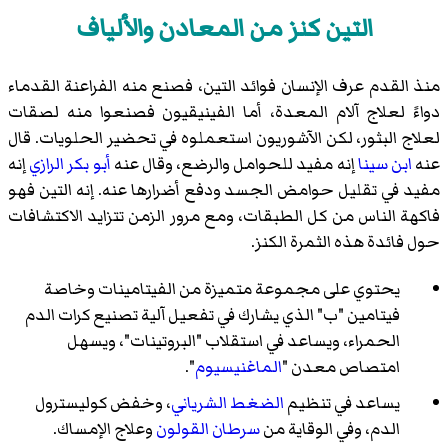
التين كنز من المعادن والألياف
منذ القدم عرف الإنسان فوائد التين، فصنع منه الفراعنة القدماء
دواءً لعلاج آلام المعدة، أما الفينيقيون فصنعوا منه لصقات
لعلاج البثور، لكن الآشوريون استعملوه في تحضير الحلويات. قال
عنه
ابن سينا
إنه مفيد للحوامل والرضع، وقال عنه
أبو بكر الرازي
إنه
مفيد في تقليل حوامض الجسد ودفع أضرارها عنه. إنه التين فهو
فاكهة الناس من كل الطبقات، ومع مرور الزمن تتزايد الاكتشافات
حول فائدة هذه الثمرة الكنز.
يحتوي على مجموعة متميزة من الفيتامينات وخاصة
فيتامين "ب" الذي يشارك في تفعيل آلية تصنيع كرات الدم
الحمراء، ويساعد في استقلاب "البروتينات"، ويسهل
امتصاص معدن "
الماغنيسيوم
".
يساعد في تنظيم
الضغط الشرياني
، وخفض كوليسترول
الدم، وفي الوقاية من
سرطان القولون
وعلاج الإمساك.