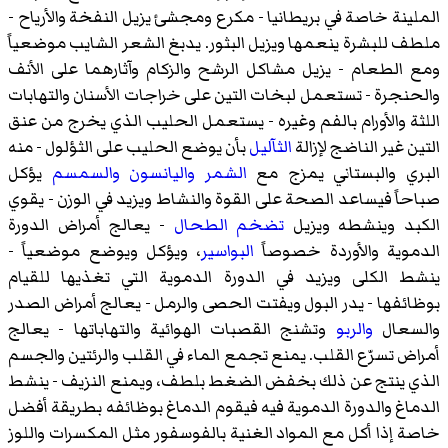
الملينة خاصة في بريطانيا - مكرع ومجشئ يزيل النفخة والأرياح -
ملطف للبشرة ينعمها ويزيل البثور. يدبغ الشعر الشايب موضعياً
ومع الطعام - يزيل مشاكل الرشح والزكام وآثارهما على الأنف
والحنجرة - تستعمل لبخات التين على خراجات الأسنان والتهابات
اللثة والأورام بالفم وغيره - يستعمل الحليب الذي يخرج من عنق
التين غير الناضج لإزالة
الثآليل
بأن يوضع الحليب على الثؤلول - منه
البري والبستاني يمزج مع
الشمر
واليانسون
والسمسم
يؤكل
صباحاً فيساعد الصحة على القوة والنشاط ويزيد في الوزن - يقوي
الكبد وينشطه ويزيل
تضخم الطحال
- يعالج أمراض الدورة
الدموية والأوردة خصوصاً
البواسير
، ويؤكل ويوضع موضعياً -
ينشط الكلى ويزيد في الدورة الدموية التي تغذيها للقيام
بوظائفها - يدر البول ويفتت الحصى والرمل - يعالج أمراض الصدر
والسعال
والربو
وتشنج القصبات الهوائية والتهاباتها - يعالج
أمراض تسرّع القلب. يمنع تجمع الماء في القلب والرئتين والجسم
الذي ينتج عن ذلك بخفض الضغط بلطف، ويمنع النزيف - ينشط
الدماغ والدورة الدموية فيه فيقوم الدماغ بوظائفه بطريقة أفضل
خاصة إذا أكل مع المواد الغنية بالفوسفور مثل المكسرات واللوز