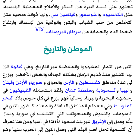
تحتوي على نسبة كبيرة من السكر والأملاح المعدنية الرئيسية،
مثل
الكالسيوم
و
الفوسفور
و
فيتامين سي
، ولها فوائد صحية مثل
التخلص من حب الشباب والبثور والوقاية من الإمساك وارتفاع
[6]
[5]
ضغط الدم والحماية من
سرطان البروستات
.
الموطن والتاريخ
التين من الثمار المشهورة والمفضلة عبر التاريخ. وهي
فاكهة
كان
لها التقدير منذ قديم الزمان بشكله الجاف والغض الأخضر. ويزرع
في عدة مناطق
كفلسطين
و
فارس
والعراق و
سورياو
الأردن
ولبنان
و
ليبيا
و
السعودية
و
سلطنة عمان
ولقد استعمله
الفينيقيون
في
رحلاتهم البحرية والبرية. وحالياً فهو يزرع في كل حوض بلاد
البحر
المتوسط
وفي معظم المناطق الدافئة والمعتدلة. ظهر التين في
الرسومات والنقوش والمنحوتات التي اكتشفت في سوريا. ويقال
بأنه وصل إلى
الإغريق
عبر بلد اسمها Caria في آسيا ومن هنا نعرف
أن التسمية تحل اسم البلد التي وصل التين إلى الغرب منها وهو