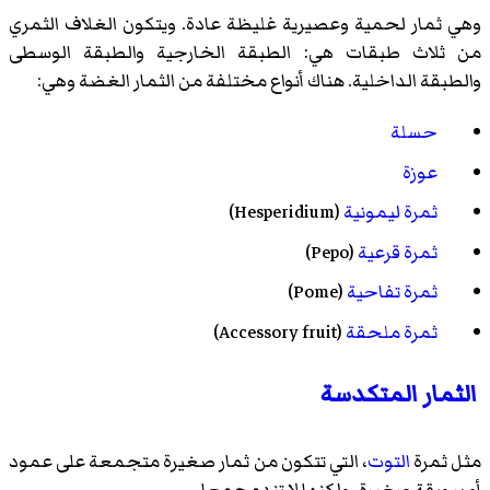
وهي ثمار لحمية وعصيرية غليظة عادة. ويتكون الغلاف الثمري
من ثلاث طبقات هي: الطبقة الخارجية والطبقة الوسطى
والطبقة الداخلية. هناك أنواع مختلفة من الثمار الغضة وهي:
حسلة
عوزة
ثمرة ليمونية
(
Hesperidium
)‏
ثمرة قرعية
(
Pepo
)‏
ثمرة تفاحية
(
Pome
)‏
ثمرة ملحقة
(
Accessory fruit
)‏
الثمار المتكدسة
مثل ثمرة
التوت
، التي تتكون من ثمار صغيرة متجمعة على عمود