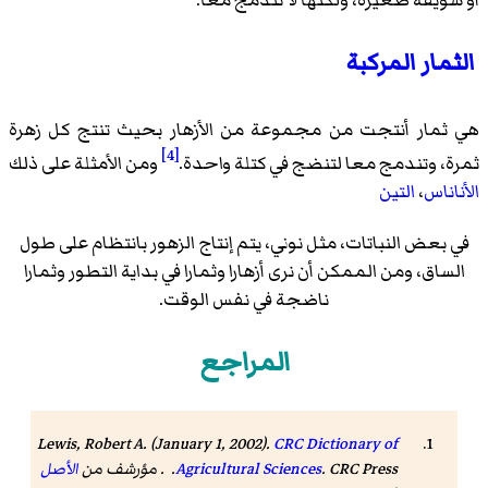
أو سويقة صغيرة، ولكنها لا تندمج معا.
الثمار المركبة
هي ثمار أنتجت من مجموعة من الأزهار بحيث تنتج كل زهرة
[4]
ثمرة، وتندمج معا لتنضج في كتلة واحدة.
ومن الأمثلة على ذلك
الأناناس
،
التين
في بعض النباتات، مثل
نوني
، يتم إنتاج الزهور بانتظام على طول
الساق، ومن الممكن أن نرى أزهارا وثمارا في بداية التطور وثمارا
ناضجة في نفس الوقت.
المراجع
Lewis, Robert A. (January 1, 2002).
CRC Dictionary of
CRC Press
.
Agricultural Sciences
. . مؤرشف من
الأصل