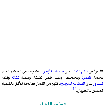
الثمرة
في
علم النبات
هي
مبيض
الأزهار
الناضج، وهي العضو الذي
يحمل
البذرة
ويحميها، وبهذا فهي تشكل وسيلة
تكاثر
ونشر
للبذور
لدى
النباتات المزهرة
. كثير من الثمار صالحة للأكل بالنسبة
[1]
للإنسان والحيوان.
تطور الثمار