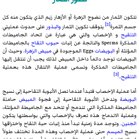
تتكون الثمار من نضوج الزهرة أو الأزهار
زيم
الذي يتكون منه كل
[2]
جسم الثمرة
يتوقف تكوين الثمار
والبذور
على حدوث عمليتي
التلقيح
و
الإخصاب
والتي هي عبارة عن اتحاد الجاميطات
المذكرة Sperms والناتجة عن إنبات
حبوب اللقاح
بالجاميطات
المؤنثة أو
البويضات
Eggs الموجودة في
مبيض
الزهرة
. وحيث أن
البويضات توجد دائماً داخل المبيض لذلك يجب أن تنتقل إليها
الجاميطات المذكرة وتسمى عملية الانتقال هذه بعملية
[3]
التلقيح
..
أما عملية
الإخصاب
فتبدأ عندما تصل الأنبوبة اللقاحية إلى نسيج
البويضة
وتدخل الأنبوبة اللقاحية إلى فجوة
المبيض
حاملة
الجاميطة المذكرة التي تندمج أو تتحد مع الجاميطة المؤنثة،
وعملية الاندماج هذه تعرف بالإخصاب والتي بواسطتها يتكون
الجنين
. وتوجد مدة زمنية تبدأ منذ إنبات حبة اللقاح واختراقها
نسيج
الميسم
حتى عملية الإخصاب وهذه المدة تختلف طولاً