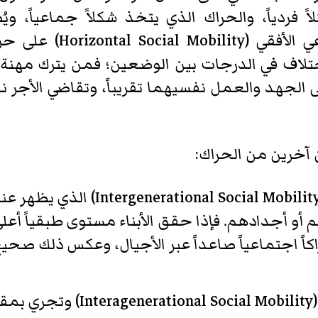
 فردياً، والحراك الذي يتخذ شكلاً جماعياً، وي
ي الأفقي (
Horizontal Social Mobility
)‏ على ح
ف في الدرجات بين الوضعين؛ فمن يترك مهنة كهربا
 الجهد والعمل نفسيهما تقريباً، وتقاضي الأجر 
 آخرين من الحراك:
Intergenerational Social Mobilit
)‏ الذي يظهر عن
هم أو أجدادهم. فإذا حقق الأبناء مستوى طبقياً أعل
اكاً اجتماعياً صاعداً عبر الأجيال، وعكس ذلك صحيح
Interagenerational Social Mobility
)‏ وتجري بمق