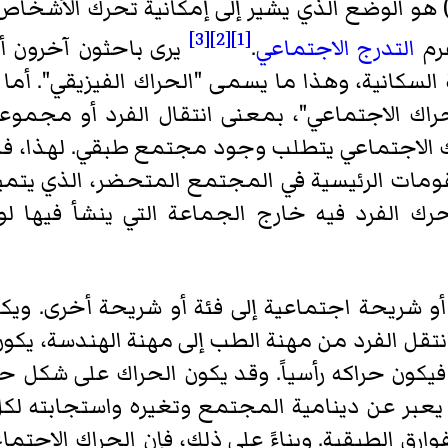
‏ هو الوضع الذي يشير إلى إمكانية تحرك الأشخاص 
[3]
[2]
[1]
هرم
التدرج الاجتماعي
.
يرى باحثون آخرون أ
 السكانية، وهذا ما يسمى "الحراك الفيزيقي". أم
راك الاجتماعي"، بمعنى انتقال الفرد أو مجموع
ك الاجتماعي يتطلب وجود مجتمع طبقي. لهذا، فا
مات الرئيسية في المجتمع المتحضر، الذي يتميز
تحرك الفرد فيه خارج الجماعة التي ينشأ فيها ل
و شريحة اجتماعية إلى فئة أو شريحة أخرى. ويكو
نتقل الفرد من مهنة الطب إلى مهنة الهندسة، يكون ا
 فيكون حراكه رأسياً. وقد يكون الحراك على شك
يعبر عن دينامية المجتمع وتغيره واستجابته لكل
وارق الطبقية. وبناءً على ذلك، فإن الحراك الاجت