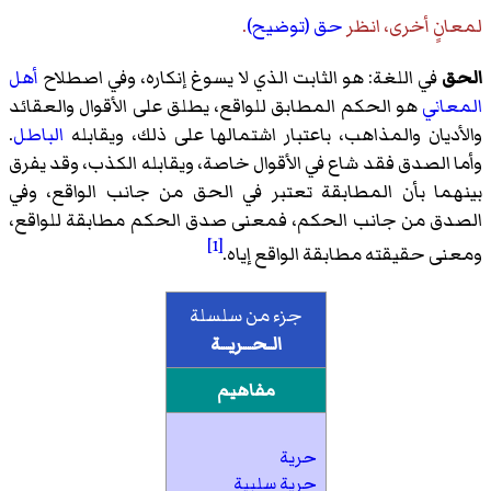
لمعانٍ أخرى، انظر
حق (توضيح)
.
الحق
في اللغة: هو الثابت الذي لا يسوغ إنكاره، وفي اصطلاح
أهل
المعاني
هو الحكم المطابق للواقع، يطلق على الأقوال والعقائد
والأديان والمذاهب، باعتبار اشتمالها على ذلك، ويقابله
الباطل
.
وأما الصدق فقد شاع في الأقوال خاصة، ويقابله الكذب، وقد يفرق
بينهما بأن المطابقة تعتبر في الحق من جانب الواقع، وفي
الصدق من جانب الحكم، فمعنى صدق الحكم مطابقة للواقع،
[1]
ومعنى حقيقته مطابقة الواقع إياه.
جزء من سلسلة
الـحــريــة
مفاهيم
حرية
حرية سلبية