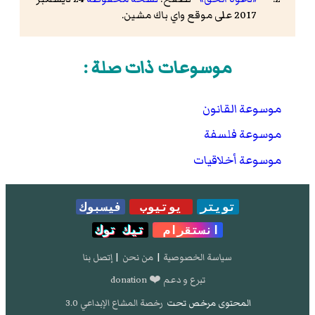
2017 على موقع واي باك مشين.
موسوعات ذات صلة :
موسوعة القانون
موسوعة فلسفة
موسوعة أخلاقيات
تويتر
يوتيوب
فيسبوك
انستقرام
تيك توك
سياسة الخصوصية
|
من نحن
|
إتصل بنا
تبرع و دعم ❤️ donation
المحتوى مرخص تحت
رخصة المشاع الإبداعي 3.0