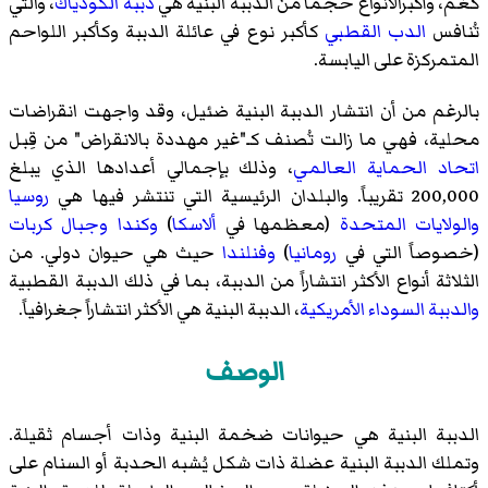
كغم، وأكبرالانواع حجماً من الدببة البنية هي
دببة الكودياك
، والتي
تُنافس
الدب القطبي
كأكبر نوع في عائلة الدببة وكأكبر اللواحم
المتمركزة على اليابسة.
بالرغم من أن انتشار الدببة البنية ضئيل، وقد واجهت انقراضات
محلية، فهي ما زالت تُصنف كـ"
غير مهددة بالانقراض
" من قِبل
اتحاد الحماية العالمي
، وذلك بإجمالي أعدادها الذي يبلغ
200,000 تقريباً. والبلدان الرئيسية التي تنتشر فيها هي
روسيا
والولايات المتحدة
(معظمها في
ألاسكا
)
وكندا
وجبال كربات
(خصوصاً التي في
رومانيا
)
وفنلندا
حيث هي حيوان دولي. من
الثلاثة أنواع الأكثر انتشاراً من الدببة، بما في ذلك الدببة القطبية
والدببة السوداء الأمريكية
، الدببة البنية هي الأكثر انتشاراً جغرافياً.
الوصف
الدببة البنية هي حيوانات ضخمة البنية وذات أجسام ثقيلة.
وتملك الدببة البنية عضلة ذات شكل يُشبه الحدبة أو السنام على