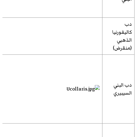
دب
كاليفورنيا
الذهبي
(منقرض)
دب البني
السيبيري