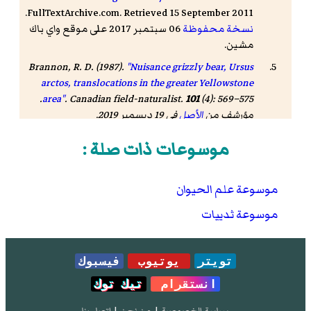
FullTextArchive.com. Retrieved 15 September 2011.
نسخة محفوظة
06 سبتمبر 2017 على موقع واي باك
مشين.
Brannon, R. D. (1987).
"Nuisance grizzly bear,
Ursus
arctos
, translocations in the greater Yellowstone
(4): 569–575.
area"
.
Canadian field-naturalist
.
101
مؤرشف من
الأصل
في 19 ديسمبر 2019.
.
"Brown bears declared extinct in Austria – Again"
موسوعات ذات صلة :
Wildlife Extra. مؤرشف من
الأصل
في 19 يناير 2017.
موسوعة علم الحيوان
موسوعة ثدييات
تويتر
يوتيوب
فيسبوك
انستقرام
تيك توك
سياسة الخصوصية
|
من نحن
|
إتصل بنا