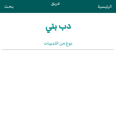
عريق
الرئيسية
بحث
دب بني
نوع من الثدييات