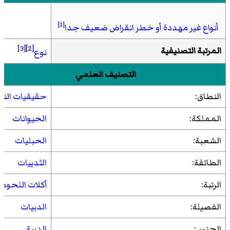
[1]
أنواع غير مهددة أو خطر انقراض ضعيف جدا
[3]
[2]
المرتبة التصنيفية
نوع
التصنيف العلمي
النطاق:
حقيقيات النو
المملكة:
الحيوانات
الشعبة:
الحبليات
الطائفة:
الثدييات
الرتبة:
آكلات اللحوم
الفصيلة:
الدبيات
الجنس:
الدببة