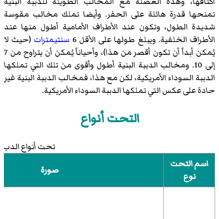
أكتافها، وهذه العضلة مع المخالب الطويلة للدببة البنية
تمنحها قدرة هائلة على الحفر. وأيضا تملك مخالب مقوسة
شديدة الطول، وتكون عند الأطراف الأمامية أطول منها عند
الأطراف الخلفية. ويبلغ طولها على الأقل 6
سنتيمترات
(حيث لا
يُمكن أبداً أن تكون أقصر من هذا)، وأحياناً يُمكن أن يتراوح من 7
إلى 10. ومخالب الدببة البنية أطول وأقوى من تلك التي تملكها
الدببة السوداء الأمريكية، لكن مع هذا، فمخالب الدببة البنية غير
حادة على عكس التي تملكها الدببة السوداء الأمريكية.
التحت أنواع
تحت أنواع الدب ا
اسم التحت
صورة
نوع