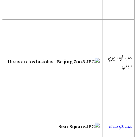
دب أوسوري
البني
دب كودياك