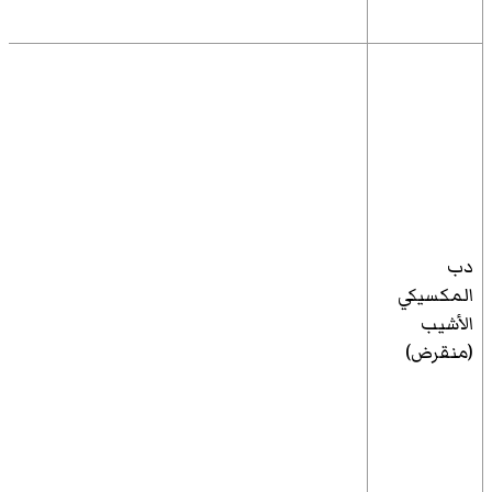
دب
المكسيكي
الأشيب
(منقرض)