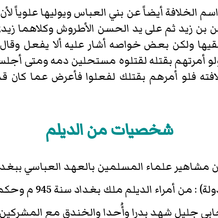
م الخلافة أيضاً عن بني العباس ويوليها علوياً لأن 
ن بن زيد ثم على يد الحسن الأطروش وكلاهما زيدي
ها ولكن بعض خواصه أشار عليه ألا يفعل وقال ل
ولو أمرتهم بقتله لقتلوه مستحلين دمه ومتى أج
 فلو أمرهم بقتلك لفعلوا فأعرض عما كان قد ع
شخصيات من الديلم
 من مشاهير علماء المسلمين بالعهد العباسي ببغدا
ديلم ملك بغداد سنة 945 م وحكمها وأعلن نفسه حامي الخلافة.
بي جليل شهد بدرا وأُحدا والخندق مع المشركين