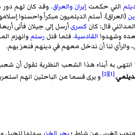
ديلم
التي حكمت
إيران
والعراق
. وقد كان لهم دور
ين
(العراق). أسلم الديلميون مبكراً واحسنوا إسلا
مدائني قال: كان
كسرى
أرسل إلى
جيلان
فأتى أربع
 بعده وشهدوا
القادسية
. فلما قتل
رستم
وانهزم المج
ل، والرأي لنا أن ندخل معهم في دينهم فنعز بهم.
انتهى به أبناء هذا الشعب النظرية تقول أن شع
[2]
[1]
ديلمي
.
و يرى قسما من الباحثين انهم استعرب
 الجنوب الغربي من شاطئ
بحر الخزر
سهلها للجبل وجب