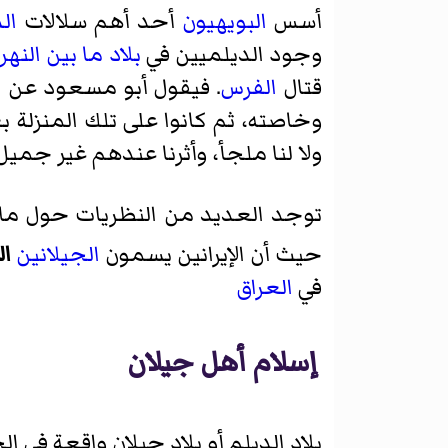
أسس
البويهيون
أحد أهم سلالات
ال
وجود الديلميين في
بلاد ما بين النهر
قتال
الفرس
. فيقول أبو مسعود عن ال
وخاصته، ثم كانوا على تلك المنزلة
ولا لنا ملجأ، وأثرنا عندهم غير جمي
توجد العديد من النظريات حول ما 
حيث أن الإيرانين يسمون
الجيلانين
ال
في
العراق
إسلام أهل جيلان
بلاد الديلم أو بلاد جيلان واقعة في