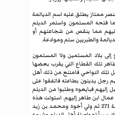
عنصر ممتاز يطلق عليه اسم الديالمة
ما فتحه المسلمون واستمر الديلم
عليهم مما ينقص من شجاعتهم أو
ديالمة والطبريين سلم وموادعة.
 إلى بلاد المسلمين ولا المسلمون
هر تلك القطاع التي يقرب بعضها
هل تلك النواحي فامتنع من ذلك أهل
هم رجل يدينون بطاعته فاتفقوا على
ل إليهم فبايعوه وطلبوا من الديلم
عمال ابن طاهر إليهم. استولت هذه
القوة على مدن طبرستان ثم الري وجرجان ولم يزل الحسن مدبر أمرهم حتى مات سنة 271 ثم ولي أخوه ومحمد بن زيد
يه في تلك البلاد سبباً لمواصلة أهل الديلم وشيوع