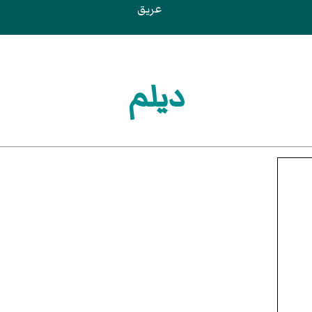
عريق
ديلم