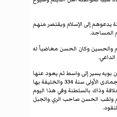
ة يدعوهم إلى الإسلام ويقتصر منهم
م المساجد.
وأبو القاسم والحسين وكان الحسن مغاضباً له
الداعي.
ن بويه يسير إلى واسط ثم يعود عنها
حتى كاتبه قواد بغداد يطلبون إليه المسير نحوهم للاستيلاء على بغداد فوصلها في11 جمادى الأولى سنة 334 والخليفة بها
لافة وذاك بالسلطنة وفي هذا اليوم
رهم ولقب الحسن صاحب الري والجبل
نقود.