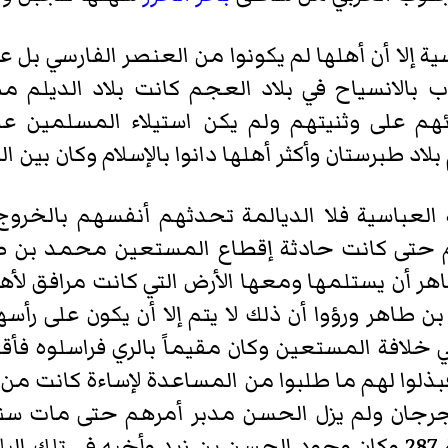
سية إلا أن أهلها لم يكونوا من العنصر الفارسي بل 
ب بالانسياح في بلاد العجم كانت بلاد الديلم م
هم على وثنيتهم ولم يكن استيلاء المسلمين 
 طبرستان وأكثر أهلها دانوا بالإسلام وكان بين ال
العباسية فلا الديالمة تحدثهم أنفسهم بالخروج
م حتى كانت حادثة إقطاع المستعين محمد بن طا
هر أن يستلمها ومعها الأرض التي كانت مرافق لأ
طاهر ورؤوا أن ذلك لا يتم إلا أن يكون على رأس
خلافة المستعين وكان مقيماً بالري فراسلوه فأقب
ذلوا لهم ما طلبوا من المساعدة لإساءة كانت من 
وكانت مدته مضطربة حتى قتل سنة 287 وكان وجود الحسن بن زيد وأخ