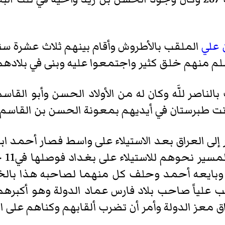
 علي
الملقب بالأطروش وأقام بينهم ثلاث عشرة سن
م منهم خلق كثير واجتمعوا عليه وبنى في بلاده
 سنة 304 وكان يلقب بالناصر للَّه وكان له من الأولاد الحسن 
فكانت طبرستان في أيديهم بمعونة الحسن بن القاسم 
لى العراق بعد الاستيلاء على واسط فصار أحمد اب
به وبايعه أحمد وحلف كل منهما لصاحبه هذا بالخ
قب علياً صاحب بلاد فارس عماد الدولة وهو أكب
معز الدولة وأمر أن تضرب ألقابهم وكناهم على ال