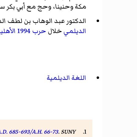
مكة وحنينا، وحج مع أبي بكر س
الدكتور عبد الوهاب بن لطف الديلمي (ذمار 1938-) هو وزير العدل اليمني السابق،
الديلمي
خلال
حرب 1994 الأهلية في اليمن
اللغة الديلمية
A.D. 685-693/A.H. 66-73
. SUNY