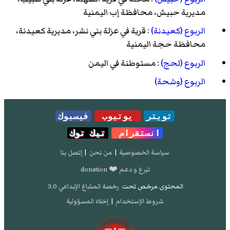
مديرية حبيش، محافظة إب اليمنية
الربوع (كعيدنة)
: قرية في عزلة بني نشر، مديرية كعيدنة،
محافظة حجة اليمنية
الربوع (لحج)
: مستوطنة في اليمن
الربوع (وشحة)
تويتر
يوتيوب
فيسبوك
انستقرام
تيك توك
سياسة الخصوصية
|
من نحن
|
إتصل بنا
تبرع و دعم ❤️ donation
المحتوى مرخص تحت
رخصة المشاع الإبداعي 3.0
شروط الإستخدام
|
إخلاء المسؤولية