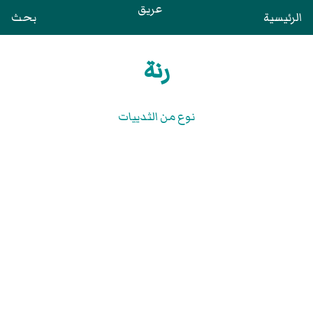
عريق
الرئيسية
بحث
رنة
نوع من الثدييات