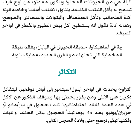
الرنة هي من الحيوانات المجترة.ويتكون معدتها من اربع غرف
تسمح له بأكل النبتات الكثيفة. يتناول الاشنات أساسا وخاصة الرنة
اكلة الطحالب وتأكل الصفصاف والبتوالات والسعادى والعوسج
وهناك ادلة تقول انه يستطيع اكل بيض الطيور والفطر في اواخر
الصيف.
رنة في أساهيكاوا، حديقة الحيوان في اليابان، يفقد طبقة
المخملية التي تحتها ينمو القرن الجديد، عملية سنوية
التكاثر
التزاوج يحدث في اواخر ايلول/سبتمبر إلى أوائل نوفمبر. ليتقاتل
ذكرين على الانثى ومن يفوز يحظى بها وتتوقف الذكور عن الاكل
في هذه المدة لفقد احتياطاتيها. تلد العجول في ايار/مايو أو
حزيران/يونيو بعد 45 يوما.تبدأ العجول باكل العلف والنبات
ولكنها تبقى ترضع حتى ولادة العجل التالي.