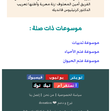
الفريق أمين المعلوف :رنة معربة وأظنها تعريب
الدكتور كرنيليوس فانديك
موسوعات ذات صلة :
موسوعة ثدييات
موسوعة علم الأحياء
موسوعة علم الحيوان
تويتر
يوتيوب
فيسبوك
انستقرام
تيك توك
سياسة الخصوصية
|
من نحن
|
إتصل بنا
تبرع و دعم ❤️ donation