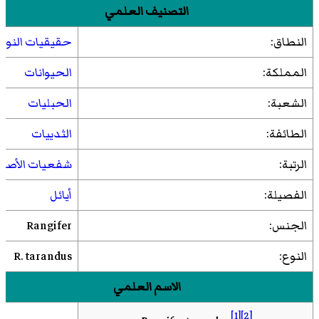
التصنيف العلمي
النطاق:
حقيقيات النوى
المملكة:
الحيوانات
الشعبة:
الحبليات
الطائفة:
الثدييات
الرتبة:
شفعيات الأصاب
الفصيلة:
أيائل
الجنس:
Rangifer
النوع:
R. tarandus
الاسم العلمي
[1]
[2]