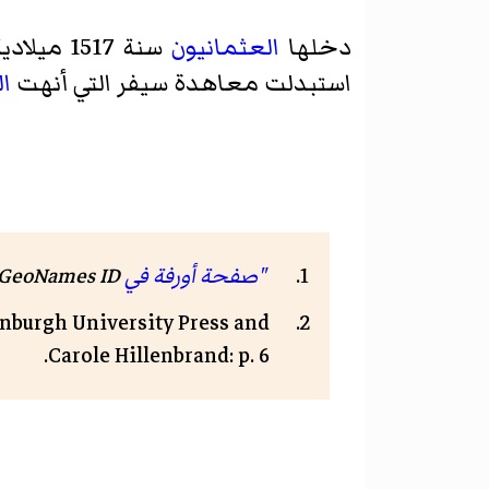
دخلها
العثمانيون
سنة 1517 ميلادية، ثم صارت بعد سقوط الدولة العثمانية جزءاً من
استبدلت معاهدة سيفر التي أنهت
ال
"صفحة أورفة في GeoNames ID"
GeoNames ID
inburgh University Press and
Carole Hillenbrand: p. 6.