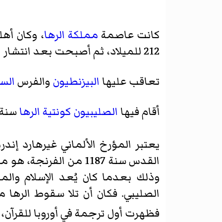
كانت عاصمة
مملكة الرها
، وكان أه
212 للميلاد، ثم أصبحت بعد انتشار المسيحية فيها مركزاً دينياً وثقافياً هاماً
تعاقب عليها
البيزنطيون
والفرس
الس
أقام فيها
الصليبيون
كونتية الرها
سنة 1098 للميلاد التي استمرت إلى أن استرجع
يعتبر المؤرخ الألماني
غيرهارد إندر
القدس سنة 1187 من ال
وذلك بعدما كان يُعد الإسلام والم
الصليبي. فكان أن تلا سقوط الرها م
فظهرت أول ترجمة في أوروبا للقرآن، 