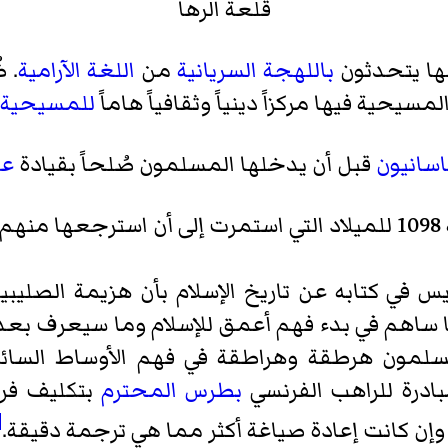
قلعة الرها
لها يتحدثون
باللهجة السريانية
من
اللغة الآرامية
. 
للمسيحية ا
اسانيون
قبل أن يدخلها المسلمون صُلحاً بقيادة
عي
ها منهم
يس
فرنجة، هو ما ساهم في بدء فهم أعمق للإسلام وما سيعرف 
سلمون هرطقة وهراطقة في فهم الأوساط السائدة 
بادرة للراهب الفرنسي
بطرس المحترم
بتكليف فر
]
وإن كانت إعادة صياغة أكثر مما هي ترجمة دقيقة.