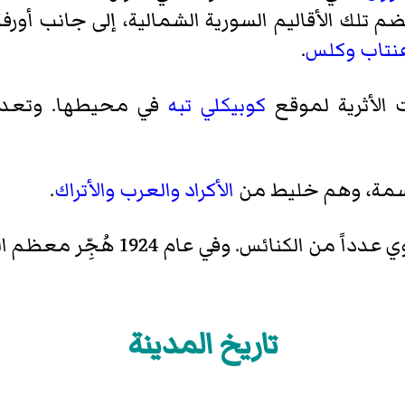
تلك الأقاليم السورية الشمالية، إلى جانب أورف
نتاب
وكلس
.
 الأثرية لموقع
كوبيكلي تبه
في محيطها. وتعد الد
الأكراد
والعرب
والأتراك
.
في عام 1924 هُجِّر معظم السكان المسيحيين على يد
تاريخ المدينة