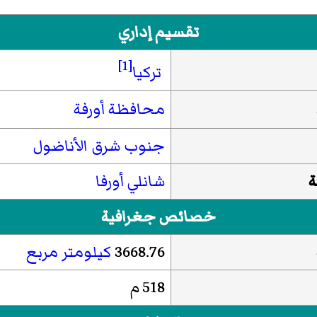
تقسيم إداري
[1]
تركيا
محافظة أورفة
جنوب شرق الأناضول
ة
شانلي أورفا
خصائص جغرافية
3668.76
كيلومتر مربع
518 م