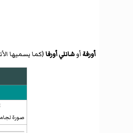
أورفة
أو
شانلي أورفا
(كما يسميها الأت
صورة لجامع