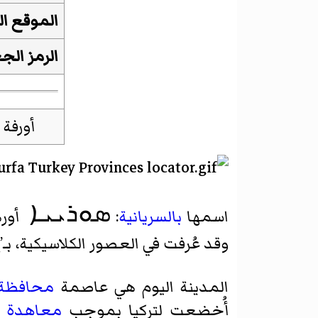
الموقع ا
الرمز الج
ܣܘܪܝܝܐ
اسمها
بالسريانية
:
أوره
وقد عُرفت في العصور الكلاسيكية، بـ’إدي
المدينة اليوم هي عاصمة
محافظة 
أُخضعت لتركيا بموجب
معاهدة ل