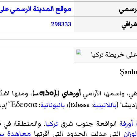
لرسمي
موقع المدينة الرسمي على 
غرافي
298333
َي
، واسمها الآرامي
أورهاي
(
ܐܘܪܗܝ
)، ومنها اشت
سَّا‘ (
باللاتينية
:
Edessa
)؛
باليونانية
: Ἔδεσσα
إدِس
أورفة
الواقعة جنوب شرق
تركيا
. والمنطقة في 
وزان
التي عدلت الحدود التي أقرتها
معاهدة سي