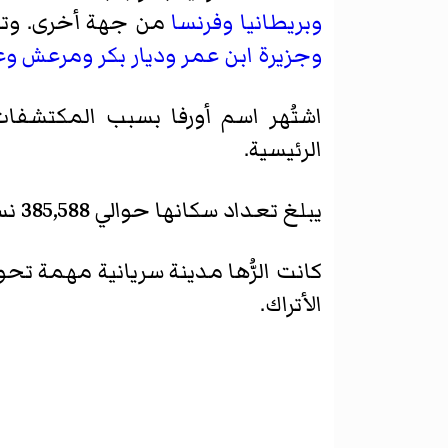
وبريطانيا
وفرنسا
من جهة أخرى. وتضم 
وجزيرة ابن عمر
وديار بكر
ومرعش
وع
اشتُهر اسم أورفا بسبب المكتشفات
الرئيسية.
يبلغ تعداد سكانها حوالي 385,588 نسمة، وهم خليط من
كانت الرُّها مدينة سريانية مهمة تحوي عدداً من الكنائس. و
الأتراك
.