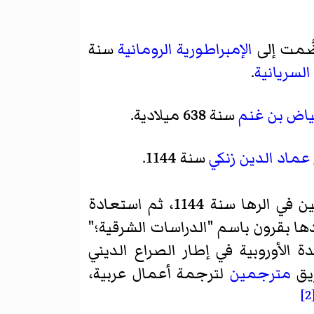
ضُمت إلى
الإمبراطورية الرومانية
سنة
لسريانية
.
اض بن غنم
سنة 638 ميلادية.
عماد الدين زنكي
سنة 1144.
في كتابه عن تاريخ الإسلام بأن هزيمة الصليبيين في الرها سنة 1144، ثم استعادة
بعدها بقرون باسم "الدراسات الشرقية؛"
الأوروبية في إطار الصراع الديني
يق
مترجمين
لترجمة أعمال عربية،
[2