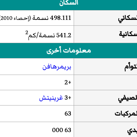
السكان
لسكاني
498.111 نسمة
(إحصاء 2010)
2
سكانية
541.2 نسمة/كم
معلومات أخرى
توأم
بريمرهافن
+2
الصيفي
+3
غرينيتش
مركبات
63
يدي
63 000