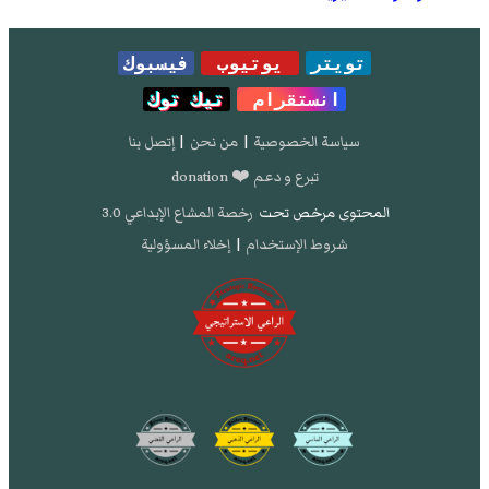
تويتر
يوتيوب
فيسبوك
انستقرام
تيك توك
سياسة الخصوصية
|
من نحن
|
إتصل بنا
تبرع و دعم ❤️ donation
المحتوى مرخص تحت
رخصة المشاع الإبداعي 3.0
شروط الإستخدام
|
إخلاء المسؤولية