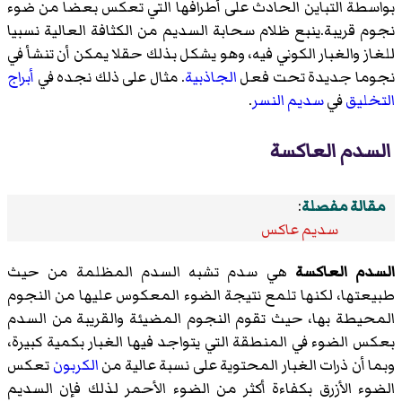
بواسطة التباين الحادث على أطرافها التي تعكس بعضا من ضوء
نجوم قريبة.ينبع ظلام سحابة السديم من الكثافة العالية نسبيا
للغاز والغبار الكوني فيه، وهو يشكل بذلك حقلا يمكن أن تنشأ في
نجوما جديدة تحت فعل
الجاذبية
. مثال على ذلك نجده في
أبراج
التخليق
في
سديم النسر
.
السدم العاكسة
مقالة مفصلة
:
سديم عاكس
السدم العاكسة
هي سدم تشبه السدم المظلمة من حيث
طبيعتها، لكنها تلمع نتيجة الضوء المعكوس عليها من النجوم
المحيطة بها، حيث تقوم النجوم المضيئة والقريبة من السدم
بعكس الضوء في المنطقة التي يتواجد فيها الغبار بكمية كبيرة،
وبما أن ذرات الغبار المحتوية على نسبة عالية من
الكربون
تعكس
الضوء الأزرق بكفاءة أكثر من الضوء الأحمر لذلك فإن السديم