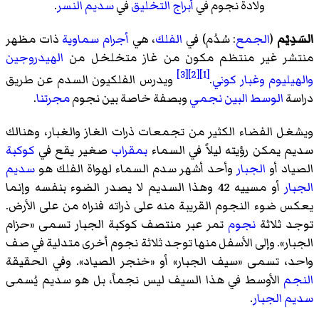
ولادة نجوم في
أبراج التخليق
في
سديم النسر
.
السَدِيْم
(
الجمع
: سُدُم) في
الفلك
، هي
أجرام سماوية
ذات مظهر
منتشر غير منتظم مكون من غاز متخلخل من
الهيدروجين
[3]
[2]
[1]
والهيليوم
وغبار كوني
.
ويدرس الفلكيون السدم عن طريق
دراسة
الوسط البين نجمي
وبصفة خاصة بين نجوم
مجرتنا
.
ويشغل الفضاء الكثير من تجمعات ذرات الغاز والغبار، وهنالك
سديم يمكن رؤيته ليلاً في السماء
بمقراب
صغير يقع في
كوكبة
الصياد أو
الجبار
وأحد أشهر سدم السماء لهواة الفلك هو
سديم
الجبار
أو مسييه 42 وهذا السديم لا يصدر الضوء بنفسه وإنما
يعكس ضوء النجوم القريبة منه على ذراته فنراه من على الأرض.
توجد ثلاثة
نجوم
تمر عبر منتصف كوكبة الجبار تسمى «حزام
الجبار». وإلى الأسفل منها توجد ثلاثة نجوم أخرى متدلية في صف
واحد، تسمى «سيف الجبار» أو «خنجر الصياد». وفي الحقيقة
النجم
الأوسط في هذا السيف ليس نجماً، بل هو سديم يُسمى
سديم الجبار
.