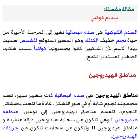
مقالة مفصلة
:
سديم كوكبي
السدم الكوكبية
هي
سدم انبعاثية
تشير إلى المرحلة الأخيرة من
حياة
نجم
خفيف
الكتلة
، وهو المصير المتوقع
للشمس
. سميت
بهذا الاسم لأن الفلكيين كانوا يحسبونها
كواكباً
بسبب شكلها
الصغير المستدير اللامع.
مناطق الهيدروجين
مناطق الهيدروجين
هي
سدم انبعاثية
ذات مظهر مبهر، تضم
مجموعة نجوم شابة أو في طور التشكل. عادة ما تنعت بـ«مشاتل
النجوم». تنقسم مناطق الهيدروجين إلى نوعين:
منطقة
هيدروجين I
وهي تتكون من سحابة هيدروجين ذراته منفردة و
مناطق هيدروجين II
وتتكون من سحابات تتكون من
جزيئات
الهيدروجين
.