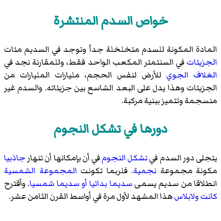
خواص السدم المنتشرة
المادة المكونة للسدم متخلخلة جداً وتوجد في السديم مئات
الجزيئات
في السنتمتر المكعب الواحد فقط، وللمقارنة نجد في
الغلاف الجوي
للأرض لنفس الحجم، مليارات المليارات من
الجزيئات وهذا يدل على البعد الشاسع بين جزيئاته. والسدم غير
منسجمة وتتميز ببنية مركبة.
دورها في تشكل النجوم
يتجلى دور السدم في
تشكل النجوم
في أن بإمكانها أن تنهار
جاذبيا
مكونة مجموعة
نجمية
. فلربما تكونت
المجموعة الشمسية
انطلاقا من سديم يسمى
سديما بدائيا أو سديما شمسيا
. وأقترح
كانت
ولابلاس
هذا المشهد لأول مرة في أواسط القرن الثامن عشر.