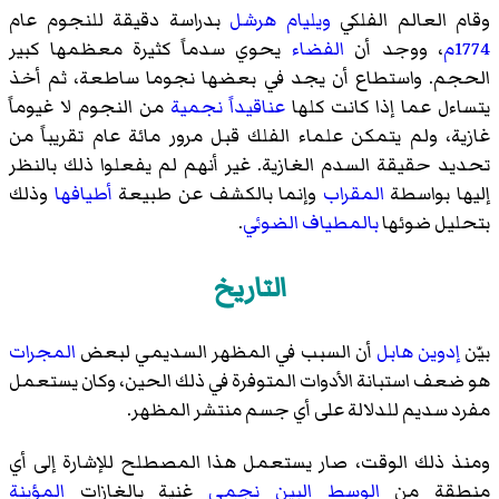
وقام العالم الفلكي
ويليام هرشل
بدراسة دقيقة للنجوم عام
1774م
، ووجد أن
الفضاء
يحوي سدماً كثيرة معظمها كبير
الحجم. واستطاع أن يجد في بعضها نجوما ساطعة، ثم أخذ
يتساءل عما إذا كانت كلها
عناقيداً نجمية
من النجوم لا غيوماً
غازية، ولم يتمكن علماء الفلك قبل مرور مائة عام تقريباً من
تحديد حقيقة السدم الغازية. غير أنهم لم يفعلوا ذلك بالنظر
إليها بواسطة
المقراب
وإنما بالكشف عن طبيعة
أطيافها
وذلك
بتحليل ضوئها
بالمطياف الضوئي
.
التاريخ
بيّن
إدوين هابل
أن السبب في المظهر السديمي لبعض
المجرات
هو ضعف استبانة الأدوات المتوفرة في ذلك الحين، وكان يستعمل
مفرد سديم للدلالة على أي جسم منتشر المظهر.
ومنذ ذلك الوقت، صار يستعمل هذا المصطلح للإشارة إلى أي
منطقة من
الوسط البين نجمي
غنية بالغازات
المؤينة