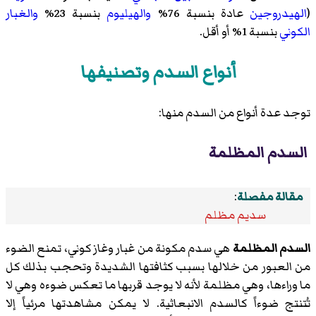
(
الهيدروجين
عادة بنسبة 76%
والهيليوم
بنسبة 23%
والغبار
الكوني
بنسبة 1% أو أقل.
أنواع السدم وتصنيفها
توجد عدة أنواع من السدم منها:
السدم المظلمة
مقالة مفصلة
:
سديم مظلم
السدم المظلمة
هي سدم مكونة من غبار وغاز كوني، تمنع الضوء
من العبور من خلالها بسبب كثافتها الشديدة وتحجب بذلك كل
ما وراءها، وهي مظلمة لأنه لا يوجد قربها ما تعكس ضوءه وهي لا
تُتنتج ضوءاً كالسدم الانبعاثية. لا يمكن مشاهدتها مرئياً إلا