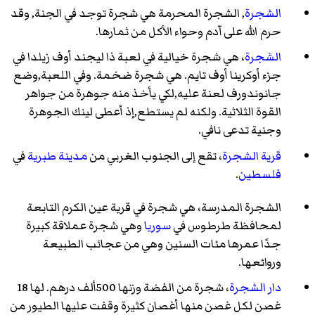
الشجرة
, الشجرة المحرمة هي شجرة توجد في الجنة, وقد
حرم الله على آدم وحواء الأكل من ثمارها.
الشجرة
، هي شجرة خيالية في لعبة ذا ليجند أوف زيلدا في
جزء أوكرينا أوف تايم. هي شجرة ضخمة. وفي اللعبة,وضع
جانوندورف لعنة عليه,لكي يأخذ منه جوهرة من جواهر
القوة الثلاثية. ولكنه لم يستطع,إذ أعطى لينك الجوهرة
وجنية تدعى نافي.
قرية الشجرة
، تقع إلى الجنوب الغربي من
مدينة طبرية
في
فلسطين
.
الشجرة المدرسة
، هي شجرة في قرية عين الكرم التابعة
لمحافظة طرطوس في
سوريا
وهي شجرة عملاقة كبيرة
جدًا عمرها مئات السنين وهي من عجائب الطبيعة
وروائعها.
دار الشجرة
، شجرة من الفضة وزنها 500ألف درهم. لها 18
غصن لكل غصن منها أغصان كثيرة وقفت عليها الطيور من