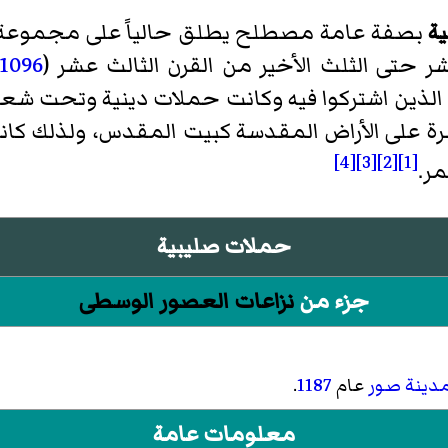
ة
بصفة عامة مصطلح يطلق حالياً على مجموعة 
 حتى الثلث الأخير من القرن الثالث عشر (
1096
 الذين اشتركوا فيه وكانت حملات دينية وتحت شع
ة على الأراض المقدسة كبيت المقدس، ولذلك كانو
[4]
[3]
[2]
[1]
ر.
حملات صليبية
جزء من
نزاعات العصور الوسطى
دينة صور
عام
1187
.
معلومات عامة