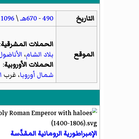
التاريخ
490
-
670هـ
\
1096
-
الحملات المشرقية
:
الموقع
بلاد الشام
،
الأناضول
الحملات الأوروبية
:
شمال أوروبا
، غرب
ا
الإمبراطورية الرومانية المقدَّسة