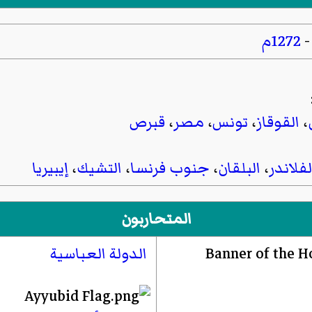
1272م
،
القوقاز
،
تونس
،
مصر
،
قبرص
لفلاندر
،
البلقان
،
جنوب فرنسا
،
التشيك
،
إيبيريا
المتحاربون
الدولة العباسية