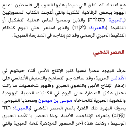
مع امتداد المناطق التي سيطر عليها العرب إلى فلسطين، تمتع
اليهود ببعض الرفاهية الفكرية والتي أنتجت الكتاب المسورتيين
מְסוֹרה
(
بالعبرية
:
) والذين وضعوا أساس عملية التشكيل أو
נִיקוּד
التنقيط (
بالعبرية
:
) والذي استمر حتى اليوم كنظام
التنقيط العبري الرسمي وقد تم إنتاجه في المدرسة الطبرية.
العصر الذهبي
عرف اليهود عصراً ذهبياً كثير الإنتاج الأدبي أثناء حياتهم في
الأندلس
العربية، وقد ساعد جو التسامح والتعايش الأندلسي على
ازدهار الإنتاج الأدبي واللغوي العبري وظهور شخصيات ما زالت
تحتل مكان الصدارة حتى اليوم في الكتابات الدينية اليهودية
واللغوية العبرية كالحاخام
موسى بن ميمون
وسعديا الفيومي
.
תוֹר
يعرف اليهود تلك الفترة باسم العصر الذهبي (
بالعبرية
:
הֵזֵּהָב
) وتعرف الإنتاجات الأدبية لهذا العصر بـ'الأدب العبري
الوسيط'، وكانت هذه آخر العصور المزدهرة للغة العبرية والتي