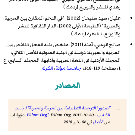
زهدي للنشر والتوزيع (
ردمك
)
عليان، سيد سليمان (2002). "في النحو المقارن بين العربية
والعبرية" (الطبعة الأولى 2002)، الدار الثقافية للنشر
والتوزيع، القاهرة (
ردمك
)
صالح الزعبي، آمنة (2011). ملخص بنية الفعل الناقص بين
العربية والعبرية: دراسة في البنية الصوتية للأصل الثلاثي،
المجلة الأردنية في اللغة العربية وآدابها، المجلد السابع، ع
1، صفحة 119-148،
جامعة مؤتة
،
الكرك
المصادر
"صدور "الترجمة التطبيقية بين العربية والعبرية" لـ باسم
الشايب - E3lam.Org"
E3lam.Org
.
. 2017-10-30. مؤرشف
من
الأصل
في 06 يناير 2018
.