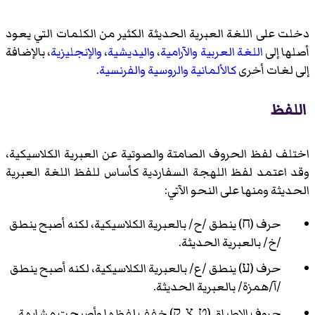
دخلت على اللغة العبرية الحديثة الكثير من الكلمات التي يعود
أصلها إلى
اللغة العربية
والآرامية
،
واليديشية
،
والإنجليزية
، بالإضافة
إلى لغات أخرى
كالألمانية
والروسية
والفرنسية
.
اللفظ
اختلف لفظ الحروف الصامتة والصوتية عن العبرية الكلاسيكية،
وقد اعتمد لفظ اللهجة السفاردية كأساس للفظ اللغة العبرية
الحديثة ومنها على النحو الآتي:
حرف (ח) ينطق /ح/ بالعبرية الكلاسيكية، لكنه أصبح ينطق
/خ/ بالعبرية الحديثة.
حرف (ע) ينطق /ع/ بالعبرية الكلاسيكية، لكنه أصبح ينطق
/آ/همزة/ بالعبرية الحديثة.
حروف الإطباق (ט, צ, ק) خفف لفظها وأصبحت مشابهة