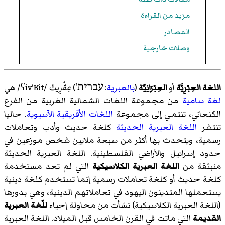
مزيد من القراءة
المصادر
وصلات خارجية
עברית'
اللغة العِبْرِيَّة
أو
العِبْرَانِيَّة
(
بالعبرية
:
)
عِڤْرِيتْ
/ʕiv'ʁit/
هي
لغة سامية
من مجموعة اللغات الشمالية الغربية من الفرع
الكنعاني، تنتمي إلى مجموعة
اللغات الأفريقية الآسيوية
. حاليا
تنتشر
اللغة العبرية الحديثة
كلغة حديث وأدب وتعاملات
رسمية، ويتحدث بها أكثر من سبعة ملايين شخص موزعين في
حدود إسرائيل والأراضي الفلسطينية. اللغة العبرية الحديثة
منبثقة من
اللغة العبرية الكلاسيكية
التي لم تعد مستخدمة
كلغة حديث أو كلغة تعاملات رسمية إنما تستخدم كلغة دينية
يستعملها المتدينون اليهود في تعاملاتهم الدينية، وهي بدورها
(اللغة العبرية الكلاسيكية) نشأت من محاولة إحياء
للّغة العبرية
القديمة
التي ماتت في القرن الخامس قبل الميلاد. اللغة العبرية