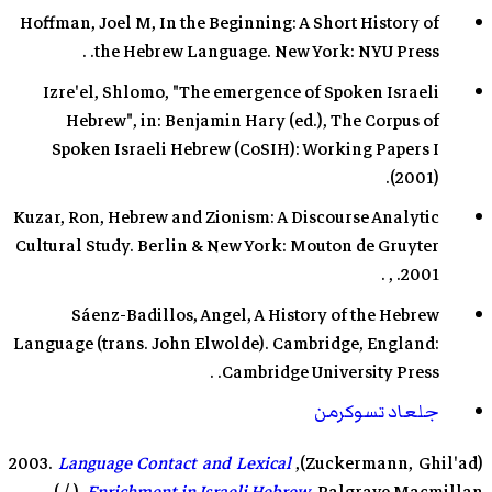
Hoffman, Joel M, In the Beginning: A Short History of
the Hebrew Language. New York: NYU Press. .
Izre'el, Shlomo, "The emergence of Spoken Israeli
Hebrew", in: Benjamin Hary (ed.), The Corpus of
Spoken Israeli Hebrew (CoSIH): Working Papers I
(2001).
Kuzar, Ron, Hebrew and Zionism: A Discourse Analytic
Cultural Study. Berlin & New York: Mouton de Gruyter
2001. , .
Sáenz-Badillos, Angel, A History of the Hebrew
Language (trans. John Elwolde). Cambridge, England:
Cambridge University Press. .
جلعاد تسوكرمن
Language Contact and Lexical
(Zuckermann, Ghil'ad), 2003.