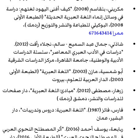
مكريني، بلقاسم (2008). "كيف أغنى اليهود لغتهم: دراسة
في وسائل إنماء اللغة العبرية الحديثة" (الطبعة الأولى
2008)، البوكيلي للطباعة والنشر والتوزيع (
ردمك
)،‏
ممرإ
671643414
شاذلي، جمال عبد السميع - سالم، نجلاء رأفت (2012).
"دراسات في الأدب العبري المعاصر"، سلسلة الدراسات
الأدبية والوطنية، جامعة القاهرة، مركز الدراسات الشرقية
أبو شمسية، مازن (2003). "اللغة العبرية" (الطبعة الأولى
2003)، الدار العربية للعلوم، بيروت
زرهار، مصطفى (2012). "مبادئ اللغة العبرية"، دار صفحات
للدراسات والنشر، دمشق (
ردمك
)
فارس، فائز (1987). "اللغة العبرية: دروس وتدريبات"، دار
البشير، عمان
ربابعة، يوسف أحمد (2016). "أثر المصطلح النحوي العربي
في المصطلح النحوي العبري" (الطبعة الأولى 2016)، دار