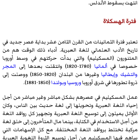
انتهت بسقوط الأندلس.
فترة الهسكلاة
تعتبر فترة الثمانينات من القرن الثامن عشر بداية عصر جديد في
تاريخ الأدب العلماني للغة العبرية. أدباء ذلك الوقت هم من
المتنورون (المسكيليم) والتي بدأت حركتهم في وسط أوروبا
خصوصا في
ألمانيا
(1780-1820) وانتقلت بعدها إلى
المجر
والتشيك
وإيطاليا
وغيرها من البلدان (1820-1850) ووصلت إلى
ذروة تطورها في شرق أوروبا
وروسيا
وبولندا
(1850-1881).
عمل المسكيليم في عصرهم بشكل مباشر وغير مباشر من أجل
إحياء اللغة العبرية وتحويلها إلى لغة حديث بين الناس، وكان
الأوائل يميلون إلى توسيع اللغة العبرية وتجهيز كل روافد اللغة
من أجل الاستخدام في الكتابة، بينما مال المتأخرون إلى خلق لغة
مركبة تختلط بروافد اللغة المختلفة. مع كل الإسهامات التي
ساهم فيها المسكيليم من أجل توسيع الثروة اللغوية العبرية