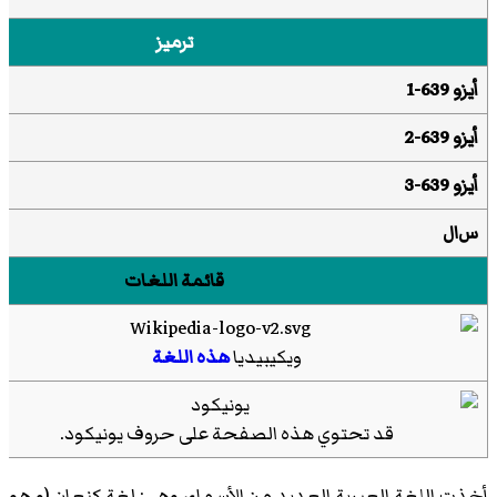
ترميز
أيزو 639-1
أيزو 639-2
أيزو 639-3
س‌ال
قائمة اللغات
ويكيبيديا
هذه اللغة
قد تحتوي هذه الصفحة على حروف
يونيكود
.
أخذت اللغة العبرية العديد من الأسماء، وهي: لغة كنعان (و هو