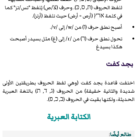
للفظ الحروف (תּ, ס, כּ). وحرف (צ/ص) يُلفظ "تس/تز" كما
في كلمة ארץ (أرص = أرض) حيث تلفظ (أرتز).
أصبح نطق حرف (ו) من /w/ إلى /v/.
تحول نطق حرف (ר) من /r/ إلى (غ) مثل بسيدر أصبحت
هكذا بسيدغ
بجد كفت
اختفت قاعدة بجد كفت (وهي لفظ الحروف بطريقتين الأولى
شديدة والثانية خفيفة) من الحروف (ג, ד, ת) باللغة العبرية
الحديثة، ولكنها بقيت في الحروف (ב, כ, פ).
الكتابة العبرية
طالع أيضًا
: