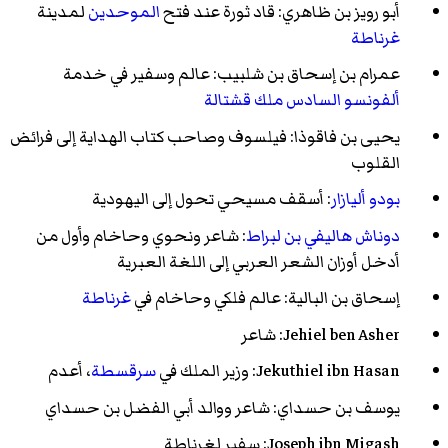
أبو رويز بن ظاهري
: قاد ثورة عند فتح
الموحدين
لمدينة
غرناطة
عمرام بن إسحاق بن شلبيب
: عالم وسفير في خدمة
ألفونسو السادس ملك قشتالة
يحيى بن فاقوذا
: فيلسوف وصاحب
كتاب الهداية إلى فرائض
القلوب
بودو أليازار
: أسقف مسيحي تحول إلى اليهودية
دوناش هاليفي بن لبراط
: شاعر ونحوي وحاخام وأول من
أدخل أوزان الشعر العربي إلى اللغة العبرية
إسحاق بن البالية
: عالم فلكي وحاخام في
غرناطة
Jehiel ben Asher
: شاعر
Jekuthiel ibn Hasan
: وزير الملك في
سرقسطة
، أعدم
يوسف بن حسداي
: شاعر ووالد
أبي الفضل بن حسداي
Joseph ibn Migash
: سفير لغرناطة