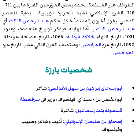
الطوائف غير المسلمة. يحدد بعض المؤرخين الفترة ما بين 711 -
718—الغزو الإسلامي لشبه الجزيرة الإيبيرية— بداية للعصر
الذهبي. يقول آخرون إنه ابتدأ خلال حكم
عبد الرحمن الثالث
أي
عبد الرحمن الناصر
. أما نهايته فيذكر تواريخ متعددة، ومنها:
1031، تاريخ انتهاء
خلافة قرطبة
؛ 1066، تاريخ
مذبحة غرناطة
؛
1090، تاريخ غزو
المرابطين
؛ ومنتصف القرن الثاني عشر، تاريخ غزو
الموحدين
.
شخصيات بارزة
أبو إسحاق إبراهيم بن سهل الأندلسي
: شاعر
أبو الفضل بن حسداي
: فيلسوف، وزير في
سرقسطة
قسمونة بنت إسماعيل
: شاعرة
إسحاق بن سليمان الإسرائيلي
: أديب وشاعر وطبيب
وفيلسوف