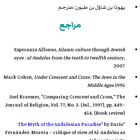
يهوذا بن شاؤل بن طبون
: مترجم
مراجع
Esperanza Alfonso,
Islamic culture through Jewish
eyes : al-Andalus from the tenth to twelfth century
,
2007
Mark Cohen,
Under Crescent and Cross: The Jews in the
Middle Ages
1995
Joel Kraemer, "Comparing Crescent and Cross," The
Journal of Religion, Vol. 77, No. 3. (Jul., 1997), pp. 449–
454. (Book review)
by Darío
"The Myth of the Andalusian Paradise"
Fernández-Morera – critique of view of Al-Andalus as