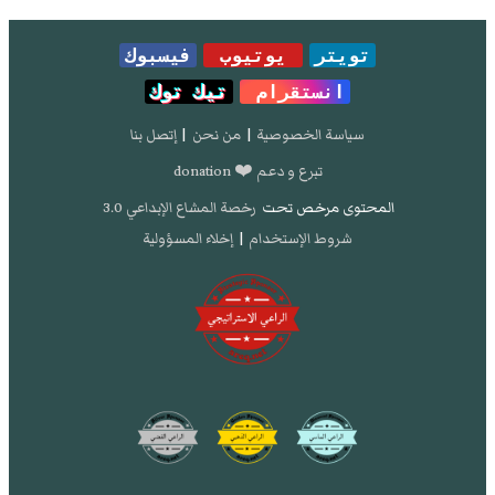
تويتر
يوتيوب
فيسبوك
انستقرام
تيك توك
سياسة الخصوصية
|
من نحن
|
إتصل بنا
تبرع و دعم ❤️ donation
المحتوى مرخص تحت
رخصة المشاع الإبداعي 3.0
شروط الإستخدام
|
إخلاء المسؤولية