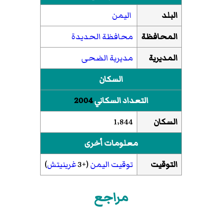
البلد
اليمن
المحافظة
محافظة الحديدة
المديرية
مديرية الضحى
السكان
التعداد السكاني
2004
السكان
1٬844
معلومات أخرى
التوقيت
توقيت اليمن
(+3
غرينيتش
)
مراجع