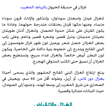
غزلان في حديقة الحيوان
بالرباط
،
المغرب
.
للغزال عينان واسعتان سوداوان، وللذكور والإناث قرون سوداء
ملساء. ومنها مالها قرنان بحلقات متدرجة حولهما. وعادة ما
يكون القرنان على شكل حدوة الحصان. وللغزال أذنان طويلتان
نحيلتان مدببتان، وذيل قصير. وشعره قصير وناعم. وعلى ركب
بعض الغزلان خصل شعر. ويميل لون ظهر غزال طومسون إلى
البني الفاتح ويتدرج إلى خطوط بنية داكنة على الخاصرة. ويكون
لون البطن أبيض خالصاً. والغزال عداء سريع، وتستطيع بعض
الغزلان أن تسبق حتى الكلب السلوقي الهجرع.
يبلغ ارتفاع الغزال البني الفاتح المشهور والذي يسمى أحيانا
بغزال دور كاس
، أو أريل، وطوله أقل من 60 سم، ويعيش في
الصحاري من شرق المغرب إلى وسط الهند، وجنوبا إلى الصومال،
حيث النباتات متناثرة وقصيرة.
الغزال والانقراض