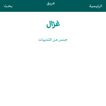
عريق
الرئيسية
بحث
غزال
جنس من الثدييات