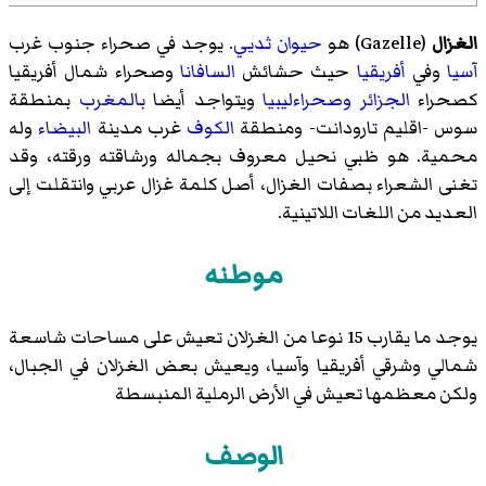
الغزال
(
Gazelle
)‏ هو
حيوان
ثديي
. يوجد في صحراء جنوب غرب
آسيا
وفي
أفريقيا
حيث حشائش
السافانا
وصحراء شمال أفريقيا
كصحراء
الجزائر
وصحراءليبيا
ويتواجد أيضا
بالمغرب
بمنطقة
سوس -اقليم تارودانت- ومنطقة
الكوف
غرب مدينة
البيضاء
وله
محمية. هو ظبي نحيل معروف بجماله ورشاقته ورقته، وقد
تغنى الشعراء بصفات الغزال، أصل كلمة غزال عربي وانتقلت إلى
العديد من اللغات اللاتينية.
موطنه
يوجد ما يقارب 15 نوعا من الغزلان تعيش على مساحات شاسعة
شمالي وشرقي أفريقيا وآسيا، ويعيش بعض الغزلان في الجبال،
ولكن معظمها تعيش في الأرض الرملية المنبسطة
الوصف