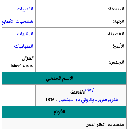
الطائفة:
الثدييات
الرتبة:
شفعيات الأصابع
الفصيلة:
البقريات
الأسرة:
الظبائيات
الغزال
الجنس:
Blainville 1816
الاسم العلمي
[1]
[2]
Gazella
هنري ماري دوكروتي دي بلينفيل
، 1816
الأنواع
متعدده، انظر النص