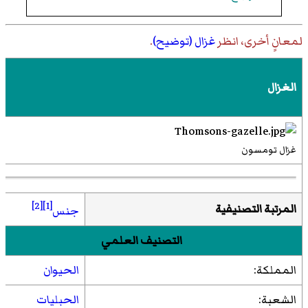
لمعانٍ أخرى، انظر
غزال (توضيح)
.
الغزال
غزال تومسون
[2]
[1]
المرتبة التصنيفية
جنس
التصنيف العلمي
المملكة:
الحيوان
الشعبة:
الحبليات