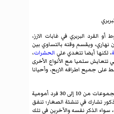
بربري
و القرد البربري في غابات الارز،
6 قدم) أو أكثر. وهو حيوان نهاري، ويقسم وقته بالتساوي بين
، لكنها أيضا تتغدي علي
الحشرات
،
تتعايش سلميا مع الأنواع الأخرى
 على جميع اطرافه الاربع، وأحيانا
المكاك البربري هو قرد اجتماعي، مكوننا مجموعات مختلطه من الذكور والإناث؛ المجموعات من 10 إلى 30 فرد أمومية
الذكور تشارك في تنشئة الصغار؛ تنفق
، سواء الذكر نفسه والآخرين في تلك