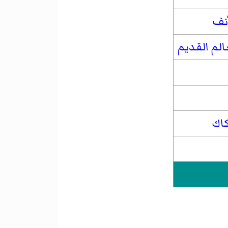
نف
لم القديم
اك