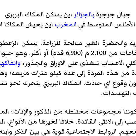
جبال جرجرة
بالجزائر
اين يسكن المكاك البربري
الأطلس المتوسط في
المغرب
اين يعيش المكاكا ال
 والخضرة الغير صالحة للزراعة. يسكن الزعطوط أ
، حيث يتسلق لارتفاعات من 2,100 م (,900
ي الاعشاب تتغذى على الاوراق والجذور،
والفاكهة
ن هذه القردة إلى عدة كيلو مترات مربعة؛ وهي 
ن وقوع اي حادث. المكاك البربري يتحرك نحو نشط
 التهديدات.
سب إلى الانثى القائدة. خلافا لغيرها من الأنواع، 
عهم. الروابط الاجتماعية قوية هي بين الذكر وابنه