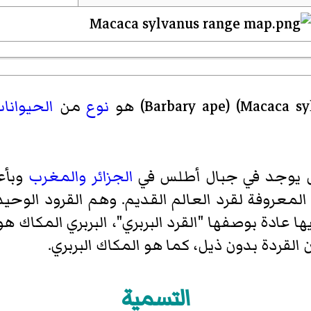
Macaca sy
) (
Barbary ape
)‏ هو
نوع
من
الحيوانا
 يوجد في جبال أطلس في
الجزائر
والمغرب
وبأع
 المعروفة لقرد العالم القديم. وهم القرود الوح
ها عادة بوصفها "القرد البربري"، البربري المكاك ه
القردة بدون ذيل، كما هو المكاك البربري.
التسمية