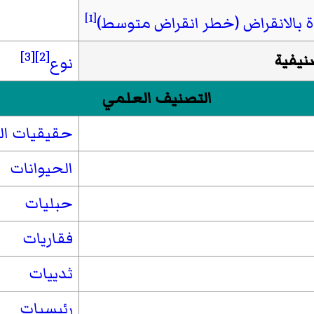
[1]
ة بالانقراض (خطر انقراض متوسط)
[3]
[2]
صنيفية
نوع
التصنيف العلمي
حقيقيات ال
الحيوانات
حبليات
فقاريات
ثدييات
رئيسيات