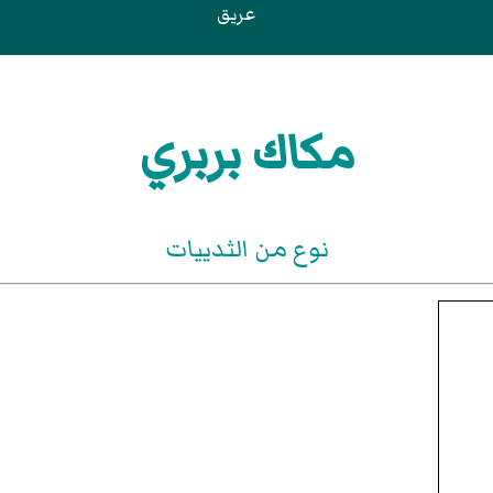
عريق
مكاك بربري
نوع من الثدييات