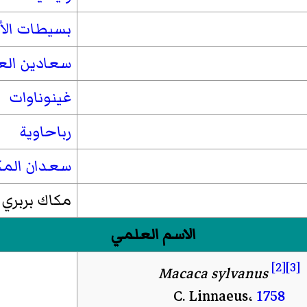
بسيطات الأ
سعادين العا
غينوناوات
رباحاوية
سعدان المك
مكاك بربري
الاسم العلمي
[2]
[3]
Macaca sylvanus
C. Linnaeus،
1758