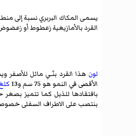
يسمى المكاك البربري نسبة إلى منطق
القرد بالأمازيغية زعطوط أو زعضوض
لون
هذا القرد بنّـي مائل للأصفر و
الأقصى في النمو هو 75 سم و13
كلغ
بافتقادها للذيل كما تتميز بصغر ح
بنتصب على الاطراف السفلى خصوصا