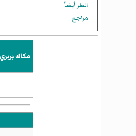
انظر أيضاً
مراجع
مكاك بربري