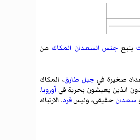
ت
يتبع
جنس
السعدان المكاك
من
داد صغيرة في
جبل طارق
، المكاك
يدون الذين يعيشون بحرية في
أوروبا
.
و
سعدان
حقيقي، وليس
قرد
. الارتباك