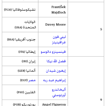
František
تشيكوسلوفاكيا
(TCH)
Majdloch
الولايات
Davey Moore
المتحدة
(USA)
5
ليني فون
جنوب أفريقيا
(RSA)
غرافينيتز
فينسينزو دالوسو
إيطاليا
(ITA)
فضل الله نيكا
إيران
(IRI)
إيغون شيدان
ألمانيا
(GER)
إبراهيم عبد ربه
مصر
(EGY)
أليخاندرو
الفلبين
(PHI)
أورتوستي
9
Angel Figueroa
بورتوريكو
(PUR)