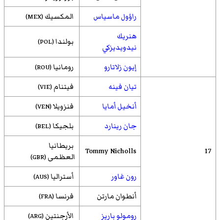
راؤول ماسياس
المكسيك
(MEX)
هنريك
بولندا
(POL)
نيدويديزكي
إيون زلاتارو
رومانيا
(ROU)
تيان فينه
فيتنام
(VIE)
أنخيل أمايا
فنزويلا
(VEN)
جان رينارد
بلجيكا
(BEL)
بريطانيا
Tommy Nicholls
17
العظمى
(GBR)
رون غاور
أستراليا
(AUS)
أنطوان مارتن
فرنسا
(FRA)
رومولو باريز
الأرجنتين
(ARG)