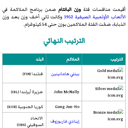
أقيمت منافسات فئة
وزن البانتام
ضمن
برنامج الملاكمة
في
الألعاب الأولمبية الصيفية 1952
وكانت ثاني أخف وزن بعد
وزن
الذبابة
، ضمّت الفئة الملاكمين بوزن حتى 54 كيلوغرام.
الترتيب النهائي
الترتيب
الملاكم
البلد
بينتي هامانينين
فنلندا
(FIN)
John McNally
جزيرة أيرلندا
(IRL)
Gang Jun-Ho
كوريا الجنوبية
(KOR)
الاتحاد
إينادي غاربوزوف
السوفيتي
(URS)