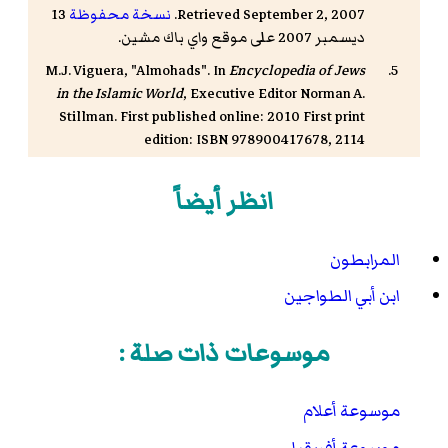
Retrieved September 2, 2007.
نسخة محفوظة
13
ديسمبر 2007 على موقع واي باك مشين.
M.J. Viguera, "Almohads". In
Encyclopedia of Jews
in the Islamic World
, Executive Editor Norman A.
Stillman. First published online: 2010 First print
edition: ISBN 978900417678, 2114
María Rosa Menocal,
The Ornament of the World:
How Muslims, Jews, and Christians created a culture
انظر أيضاً
of tolerance in medieval Spain
- تصفح:
نسخة
محفوظة
10 ديسمبر 2018 على موقع واي باك مشين.
المرابطون
تاريخ أفريقيا العام، المجلد الثالث. ص82
ابن أبي الطواجين
Amira K. Bennison and María Ángeles Gallego.
"
Jewish Trading in Fes On The Eve of the Almohad
موسوعات ذات صلة :
Conquest
." MEAH, sección Hebreo 56 (2007), 33-51
نسخة محفوظة
03 مارس 2016 على موقع واي باك
مشين.
موسوعة أعلام
O'Callaghan, 1975
موسوعة أفريقيا