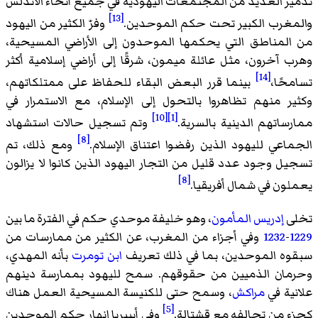
تدمير العديد من المجتمعات اليهودية في جميع أنحاء الأندلس
[13]
والمغرب الكبير تحت حكم الموحدين.
وفرّ الكثير من اليهود
من المناطق التي يحكمها الموحدون إلى الأراضي المسيحية،
وهرب آخرون، مثل عائلة ميمون، شرقًا إلى أراضي إسلامية أكثر
[14]
تسامحًا،
بينما قرر البعض البقاء للحفاظ على ممتلكاتهم،
وكثير منهم تظاهروا بالتحول إلى الإسلام، مع الاستمرار في
[10]
[1]
ممارساتهم الدينية بالسرية.
وتم تسجيل حالات استشهاد
[8]
الجماعي لليهود الذين رفضوا اعتناق الإسلام.
ومع ذلك، تم
تسجيل وجود عدد قليل من التجار اليهود الذين كانوا لا يزالون
[8]
يعملون في شمال أفريقيا.
تخلى
إدريس المأمون
، وهو خليفة موحدي حكم في الفترة ما بين
1229
-
1232
وفي أجزاء من المغرب، عن الكثير من ممارسات من
سبقوه الموحدين، بما في ذلك تعريف
ابن تومرت
بأنه المهدي،
وحرمان الذميين من حقوقهم. سمح لليهود بممارسة دينهم
علانية في
مراكش
، وسمح حتى للكنيسة المسيحية العمل هناك
[5]
كجزء من تحالفه مع قشتالة.
وفي أيبيريا انهار حكم الموحدين