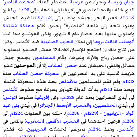
جيان
وبياسة
وأجزاء من
مرسية
. فاضطر الملك "
محمد الناصر
"
الذي خلف والده المنصور في إفريقيا إلى الذهاب إلى
الأندلس
لغزو
قشتالة
. فعبر البحر بجيشه وذهب إلى
إشبيلية
لتنظيم الجيش.
ومنها اتجه إلى قلعة "
شلطبرة
" إحدى قلاع
مملكة قشتالة
واستولى عليها بعد حصار دام 8 شهور. ولكن الفونسو دعا البابا
أنوسنت الثالث
بروما
إلى اعلان
الحرب الصليبية
ضد الأندلس. وكان
من نتاج ذلك ان اجتمع للإسبان 124.553 مقاتل انطلقوا ليستولوا
على
حصن رباح
والأرك
وغيرها. وقام
المسلمون
بجمع جيش
مماثل والتقى الجيشان عند
حصن العقاب
إلا أن
الموحدين
تلقوا
هزيمة قاسية على يد النصرانيين في
معركة حصن العقاب
سنة
1212م
ولم تقم للمسلمين
بالأندلس
بعد هذه المعركة قائمة.
وبعد سنة
1213م
بدأت الدولة تتهاوى بسرعة مع سقوط
الأندلس
في أيدي النصرانيين بعد عام
1228م
، وفي
إفريقية
سقوط (
تونس
)
في أيدي
الحفصيين
،
والمغرب الأوسط
(
الجزائر
) في أيدي
بني عبد
الواد
-
الزيانيون
- (
1229م
-
1236م
). حكم بين السنوات
1224م
إلى
1236م
فرعين أحدهما في
المغرب الأقصى
(
المغرب
) والثاني في
الأندلس
. ومنذ
1244م
تعرضوا لحملات
المرينيين
، ثم فقدوا
السيطرة على
المغرب الأقصى
وانتهى أمرهم سنة
1269م
بعد أن