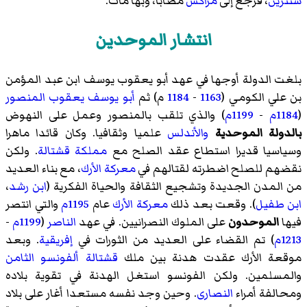
شنترين
، فرجع إلى
مراكش
مصابًا، وبها مات.
انتشار الموحدين
بلغت الدولة أوجها في عهد أبو يعقوب يوسف ابن عبد المؤمن
بن علي الكومي (
1163
-
1184
م) ثم
أبو يوسف يعقوب المنصور
(
1184م
-
1199م
) والذي تلقب بالمنصور وعمل على النهوض
بالدولة الموحدية
والأندلس
علميا وثقافيا. وكان قائدا ماهرا
وسياسيا قديرا استطاع عقد الصلح مع
مملكة قشتالة
. ولكن
نقضهم للصلح اضطرته لقتالهم في
معركة الأرك
، مع بناء العديد
من المدن الجديدة وتشجيع الثقافة والحياة الفكرية (
ابن رشد
،
ابن طفيل
). وقعت بعد ذلك
معركة الأرك
عام
1195م
والتي انتصر
فيها
الموحدون
على الملوك النصرانيين. في عهد
الناصر
(
1199م
-
1213م
) تم القضاء على العديد من الثورات في
إفريقية
. وبعد
موقعة الأرك عقدت هدنة بين ملك
قشتالة
ألفونسو الثامن
والمسلمين. ولكن الفونسو استغل الهدنة في تقوية بلاده
ومحالفة أمراء
النصارى
. وحين وجد نفسه مستعدا أغار على بلاد