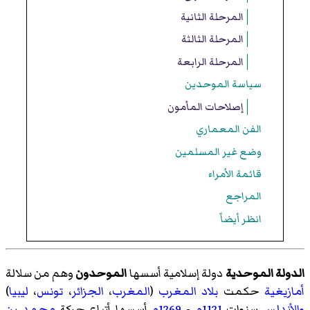
المرحلة الثانية
المرحلة الثالثة
المرحلة الرابعة
سياسة الموحدين
إصلاحات المأمون
الفن المعماري
وضع غير المسلمين
قائمة الأمراء
المراجع
انظر أيضاً
الدولة الموحدية
دولة إسلامية أسسها
الموحدون
وهم من سلالة
أمازيغية
حكمت
بلاد المغرب
(
المغرب
،
الجزائر
،
تونس
،
ليبيا
)
والأندلس
سنوات
1121م
-
1269م
أسسها أتباع حركة
محمد بن