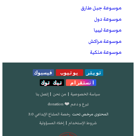
Mercedes; Glazer-Eytan, Yonatan (2019-10-21).
موسوعة جبل طارق
Forced Conversion in Christianity, Judaism and
Islam: Coercion and Faith in Premodern Iberia and
موسوعة دول
Beyond
(باللغة الإنجليزية). BRILL. . مؤرشف من
الأصل
في 12 فبراير 2020.
موسوعة ليبيا
Mercedes; Glazer-Eytan, Yonatan (2019-10-21).
موسوعة مراكش
Forced Conversion in Christianity, Judaism and
موسوعة ملكية
Islam: Coercion and Faith in Premodern Iberia and
Beyond
(باللغة الإنجليزية). BRILL. . مؤرشف من
الأصل
في 12 فبراير 2020.
تويتر
يوتيوب
فيسبوك
انستقرام
تيك توك
سياسة الخصوصية
|
من نحن
|
إتصل بنا
تبرع و دعم ❤️ donation
المحتوى مرخص تحت
رخصة المشاع الإبداعي 3.0
شروط الإستخدام
|
إخلاء المسؤولية