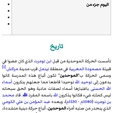
اليوم جزء من
تاريخ
تأسست الحركة الموحدية من قبل
ابن تومرت
الذي كان عضوا في
[1]
قبيلة
مصمودة
المغربية
في منطقة
تينمل
قرب مدينة
مراكش
.
وسمى الحركة ب"
الموحدين
" لكون أتباع هذه المدرسة كانوا
يدعون إلى
توحيد
الله
توحيدا قاطعا مما جعلهم ينكرون
أسماء
الله الحسنى
باعتبارها أسماء لصفات مادية وهو الحق سبحانه
ليس كمثله شيء فكانوا يذكرون
الله
باسمه المفرد
الله
. قاد
محمد
بن تومرت
(
1080م
-
1130م
)، وبعده
عبد المؤمن بن علي الكومي
الذي ينحدر من صلبه أمراء
الموحدين
، أتباع حركة دينية متشددة،