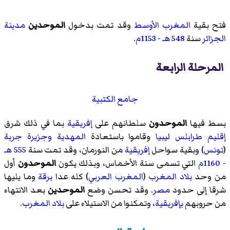
فتح بقية
المغرب الأوسط
وقد تمت بدخول
الموحدين
مدينة
الجزائر
سنة
548 هـ
-
1153م
.
المرحلة الرابعة
جامع الكتبية
بسط فيها
الموحدون
سلطانهم على
إفريقية
بما في ذلك شرق
إقليم طرابلس
ليبيا
وقاموا باستعادة
المهدية
وجزيرة جربة
(
تونس
) وبقية سواحل
إفريقية
من النورمان، وقد تمت سنة
555 هـ
-
1160م
التي تسمى
سنة الأخماس
، وبذلك يكون
الموحدون
أول
من وحد
بلاد المغرب
(
المغرب العربي
) كله عدا
برقة
وما يليها
شرقا إلى حدود
مصر
. وقد تحسن وضع
الموحدين
بعد الانتهاء
من حروبهم
بإفريقية
، وتمكنوا من الاستيلاء على
بلاد المغرب
.