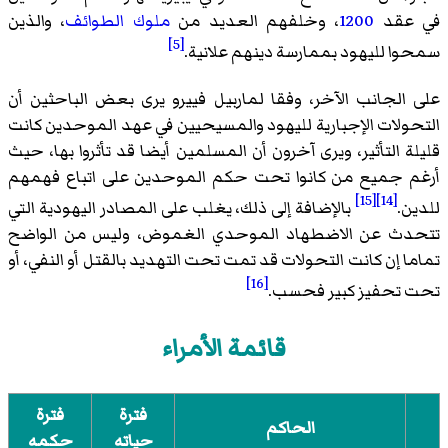
في عقد
1200
، وخلفهم العديد من
ملوك الطوائف
، والذين
[5]
سمحوا لليهود بممارسة دينهم علانية.
على الجانب الآخر، وفقا لماربيل فييرو يرى بعض الباحثين أن
التحولات الإجبارية لليهود والمسيحيين في عهد الموحدين كانت
قليلة التأثير، ويرى آخرون أن المسلمين أيضا قد تأثروا بها، حيث
أرغم جميع من كانوا تحت حكم الموحدين على اتباع فهمهم
[15]
[14]
للدين.
بالإضافة إلى ذلك، يغلب على المصادر اليهودية التي
تتحدث عن الاضطهاد الموحدي الغموض، وليس من الواضح
تماما إن كانت التحولات قد تمت تحت التهديد بالقتل أو النفي، أو
[16]
تحت تحفيز كبير فحسب.
قائمة الأمراء
فترة
فترة
الحاكم
حياته
حكمه