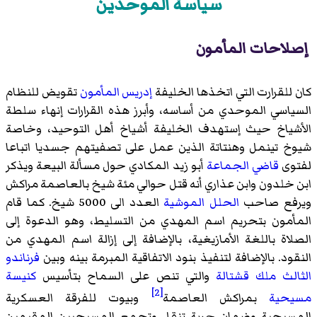
سياسة الموحدين
إصلاحات المأمون
كان للقرارت التي اتخذها الخليفة
إدريس المأمون
تقويض للنظام
السياسي الموحدي من أساسه، وأبرز هذه القرارات إنهاء سلطة
الأشياخ حيث إستهدف الخليفة أشياخ أهل التوحيد، وخاصة
شيوخ تينمل وهنتاتة الذين عمل على تصفيتهم جسديا اتباعا
لفتوى
قاضي الجماعة
أبو زيد المكادي
حول مسألة البيعة ويذكر
ابن خلدون وابن عذاري أنه قتل حوالي مئة شيخ بالعاصمة مراكش
ويرفع صاحب
الحلل الموشية
العدد الى 5000 شيخ. كما قام
المأمون بتحريم اسم المهدي من التسليط، وهو الدعوة إلى
الصلاة باللغة الأمازيغية، بالإضافة إلى إزالة اسم المهدي من
النقود. بالإضافة لتنفيذ بنود الاتفاقية المبرمة بينه وبين
فرناندو
الثالث ملك قشتالة
والتي تنص على السماح بتأسيس
كنيسة
[2]
مسيحية
بمراكش العاصمة
وبيوت للفرقة العسكرية
المسيحية وضمان حرية تنقل وتجمع المسيحيين المقيمين