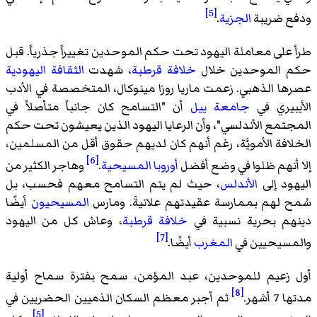
[5]
ودفع ضريبة
الجزية
.
طرأ على معاملة اليهود تحت حكم الموحدين تغييراً جذرياً. قبل
حكم الموحدين خلال
خلافة قرطبة
، شهدت
الثقافة اليهودية
عصرها الذهبي. زعمت ماريا روزا مينوكال، المتخصصة في الأدب
الأيبيري في
جامعة ييل
أن "التسامح كان جانباً متأصلاً في
المجتمع الأندلسي"، وأن الرعايا اليهود الذين يعيشون تحت حكم
الخلافة الأمويَّة، رغم أنهم كان لديهم حقوق أقل من المسلمين،
[6]
إلا أنهم ظلوا في وضع أفضل
أوروبا المسيحية
.
وهاجر الكثير من
اليهود إلى
الأندلس
، حيث لم يتم التسامح معهم فحسب، بل
سُمح لهم بممارسة عقيدتهم علانيةَ. ومارس
المسيحيون
أيضًا
دينهم بحرية نسبية في
خلافة قرطبة
، وعاش كل من اليهود
[7]
والمسيحيين في
المغرب
أيضًا.
أول زعيم للموحدين، عبد المؤمن، سمح بفترة سماح أولية
[8]
مدتها 7 أشهر.
ثم أجبر معظم السكان الذميين الحضريين في
[5]