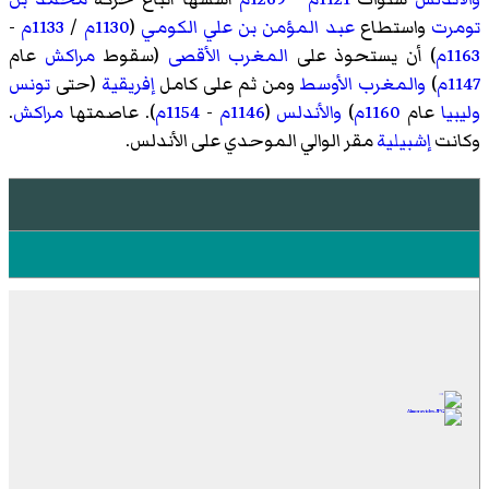
تومرت
واستطاع
عبد المؤمن بن علي الكومي
(
1130م
/
1133م
-
1163م
) أن يستحوذ على
المغرب الأقصى
(سقوط
مراكش
عام
1147م
)
والمغرب الأوسط
ومن ثم على كامل
إفريقية
(حتى
تونس
وليبيا
عام
1160م
)
والأندلس
(
1146م
-
1154م
). عاصمتها
مراكش
.
وكانت
إشبيلية
مقر الوالي الموحدي على الأندلس.