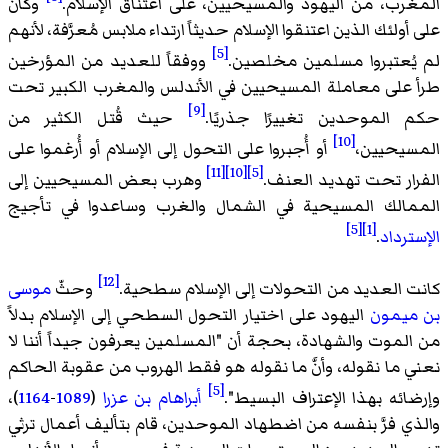
المغرب، من اليهود والمسيحيين، على اعتناق الإسلام.
وكان
على أولئك الذين اعتنقوا الإسلام حديثاً ارتداء ملابس مُعرَّفة، لأنهم
[5]
لم يُعتبروا مسلمين مخلصين.
ووفقاً للعديد من المؤرخين
طرأ على معاملة المسيحيين في الأندلس والمغرب الكبير تحت
[9]
حكم الموحدين تغييرًا جذريًا.
حيث قُتل الكثير من
[10]
المسيحيين،
أو أُجبروا على التحول إلى الإسلام أو أُرغموا على
[11]
[10]
[5]
الفرار تحت تهديد العنف.
وهرب بعض المسيحيين إلى
الممالك المسيحية في الشمال والغرب وساعدوا في تأجيج
[5]
[1]
الإسترداد
.
[12]
كانت العديد من التحولات إلى الإسلام سطحية.
وحثّ
موسى
بن ميمون
اليهود على اختيار التحول السطحي إلى الإسلام بدلاً
من الموت والشهادة، بحجة أن "المسلمين يعرفون جيداً أننا لا
نعني ما نقوله، وأنَّ ما نقوله هو فقط الهروب من عقوبة الحاكم
[5]
وإرضائه بهذا الإعتراف البسيط".
أبراهام بن عزرا
(
1089
-
1164
)،
والذي فرَّ بنفسه من اضطهاد الموحدين، قام بتأليف أعمال ترثي