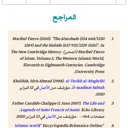
المراجع
Maribel Fierro (2010). "The Almohads (524 668/1130
1269) and the Hafsids (627 932/1229 1526)". In
Maribel Fierro (المحرر).
The New Cambridge History
of Islam
. Volume 2, The Western Islamic World,
Eleventh to Eighteenth Centuries. Cambridge
University Press.
Khalifah, Idris Ahmad (1988).
al-Tarikh al-Maghribi
li-madinat Sabtah
. مؤرشف من
الأصل
في 12 فبراير
2020.
Father Candide Chalippe (1 June 2007).
The Life and
. Echo Library.
Legends of Saint Francis of Assisi
صفحات 164–. . مؤرشف من
الأصل
في 12 فبراير 2020
.
Encyclopædia Britannica Online
.
"Islamic world"