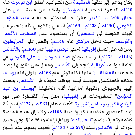
وكان يدعوا إلى تنقية
العقيدة
من الشوائب. أطلق
ابن تومرت
عام
1118م
الدعوة لمحاربة
المرابطين
واتخذ من قلعة
تنمل
على
جبال الأطلس الكبير
مقرا له. استطاع خليفته
عبد المؤمن
الكومي
(
1130م
/
1133م
-
1163م
) (سمي بالكومي لأنه ينحدر من
قبيلة الكومة
في
تلمسان
) أن يستحوذ على
المغرب الأقصى
والأوسط
حيث دخل
مراكش
عام
1146م
) وقضى على
المرابطين
،
ومن ثم على كامل
إفريقية
(حتى
تونس
وليبيا
عام
1160م
)
والأندلس
(
1146م
-
1154م
). وبعد نجاح
عبد المومن بن علي الكومي
في
اقامة دولته
بأفريقية
إتجه إلى
الأندلس
وعمل على تقويتها وصد
هجمات
القشتاليين
عنها. لكنه توفي عام
1163م
ليتولى ابنه
يوسف
مكانه فاستكمل سياسة أبيه، ووطّد نفوذه في
الأندلس
، وبعث
إليها بالجيوش وتقوية إماراتها. أقام الخليفة "
يوسف بن عبد
المؤمن
" المشروعات في
إشبيلية
، مثل بناء القنطرة على نهر
الوادي الكبير
،
وجامع إشبيلية
الأعظم عام (
567 هـ
/
1172م
)، ثم أتمّ
ابنه المنصور مئذنته الكبيرة سنة
1188م
، ولا تزال هذه المئذنة
قائمة وتعرف باسم "
الخيرالدة
" ويبلغ ارتفاعها 96 مترًا. وفي إحدى
غزواته في
الأندلس
سنة (
579 هـ
/
1183م
) أصيب بسهم عند أسوار