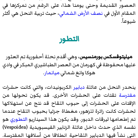
العصور القديمة وحتى يومنا هذا، على الرغم من تمركزها في
المقام الأول في
نصف الأرض الشمالي
، حيث تربية النحل هي أكثر
شيوعاً.
التطور
ميليتوفسكس بورمنسيس
، وهي أقدم نحلة أحفورية تم العثور
عليها محفوظة في كهرمان من العصر الطباشيري المبكر في وادي
هوكا وانغ شمالي
ميانمار
.
ينحدر النحل من عائلة
دبابير
الكربونيدات
، والتي كانت حشرات
مفترسة
تقتات على الحشرات الأخرى. قد يكون تحولها من
الإقتات على الحشرات إلى حبوب اللقاح قد نتج عن استهلاكها
لحشرات كانت زائرة للزهور، مغطاة جزئيا بحبوب اللقاح عندما
تم إطعامها ليرقات الدبور. وقد يكون هذا السيناريو
التطوري
هو
نفسه الذي حدث داخل عائلة الزنابير الفيسبويدية (Vespoidea)
التي نشأ فيها
الدبابير اللقاحية
انطلاقا من أسلافها المفترسة.