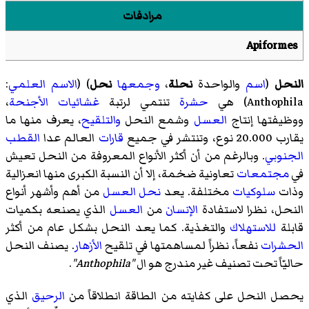
مرادفات
Apiformes
النحل
(
اسم
والواحدة
نحلة
،
وجمعها
نحل
) (
الاسم العلمي
:
Anthophila
) هي
حشرة
تنتمي لرتبة
غشائيات الأجنحة
،
ووظيفتها إنتاج
العسل
وشمع النحل
والتلقيح
، يعرف منها ما
يقارب 20.000 نوع، وتنتشر في جميع
قارات
العالم عدا
القطب
الجنوبي
. وبالرغم من أن أكثر الأنواع المعروفة من النحل تعيش
في
مجتمعات
تعاونية ضخمة، إلا أن النسبة الكبرى منها انعزالية
وذات
سلوكيات
مختلفة. يعد
نحل العسل
من أهم وأشهر أنواع
النحل، نظرا لاستفادة
الإنسان
من
العسل
الذي يصنعه بكميات
قابلة
للاستهلاك
والتغذية. كما يعد النحل بشكل عام من أكثر
الحشرات
نفعاً، نظراً لمساهمتها في تلقيح
الأزهار
. يصنف النحل
حاليّاً تحت تصنيف غير مندرج هو ال
"Anthophila"
.
يحصل النحل على كفايته من الطاقة انطلاقاً من
الرحيق
الذي