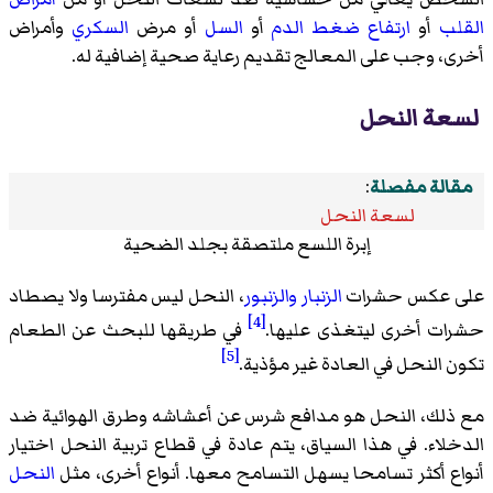
القلب
أو
ارتفاع ضغط الدم
أو
السل
أو مرض
السكري
وأمراض
أخرى، وجب على المعالج تقديم رعاية صحية إضافية له.
لسعة النحل
مقالة مفصلة
:
لسعة النحل
إبرة اللسع ملتصقة بجلد الضحية
على عكس حشرات
الزنبار
والزنبور
، النحل ليس مفترسا ولا يصطاد
[4]
حشرات أخرى ليتغذى عليها.
في طريقها للبحث عن الطعام
[5]
تكون النحل في العادة غير مؤذية.
مع ذلك، النحل هو مدافع شرس عن أعشاشه وطرق الهوائية ضد
الدخلاء. في هذا السياق، يتم عادة في قطاع تربية النحل اختيار
أنواع أكثر تسامحا يسهل التسامح معها. أنواع أخرى، مثل
النحل