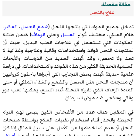
مقالة مفصلة
:
علاج بالنحل
تدخل جميع المواد التي ينتجها النحل (
شمع العسل
،
العكبر
،
هلام الملكي
، مختلف أنواع
العسل
وحتى
الزعاف
) ضمن طائلة
المكونات التي تستعمل في علاجات الطب البديل. حيث أن
لمنتجات النحل فوائد واستخدامات وقائية وعلاجية وغذائية لا
تعد ولا تحصى، وقد أثبتت العديد من الدراسات والأبحاث
العلمية الحديثة الكثير من هذه الفوائد والاستخدامات. في دراسة
علمية حديثة أثبتت بعض التجارب التي أجراها باحثون كرواتيين
أن منتجات النحل مثل العسل والشمع والغذاء الملكي أو حتى
المادة الزعاف الذي تفرزه النحلة أثناء اللسع، يمكنها لعب دور
وقائي وعلاجي ضد مرض السرطان.
في المقابل هناك عدد من الأشخاص الذين ينبغي لهم التزام
الحيطة والحذر أثناء استخدام تقنيات العلاج بواسطة منتجات
النحل أو عدم استخدامها من الأصل. على سبيل المثال إذا كان
الشخص يعاني من حساسية ضد لسعات النحل أو من
أمراض