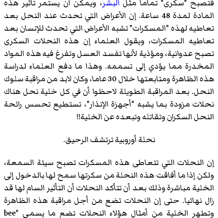
فتصبح "سكرى" تماما مثل
البشر
، ويمكن أن يستمر تأثير هذه
المادة لمدة 48 ساعة. إن الأعراض التي تحدث عند النحل بعد
تعاطيه لهذه "المسكرات" تشبه الأعراض التي تحدث للإنسان بعد
تعاطيه المسكرات، ويقول العلماء إن هذه النحلات السكرى
تصبح عدوانية، ومؤذية لأنها تفسد العسل وتفرغ فيه هذه المواد
المخدرة مما يؤدي إلى تسممه. وهذا ما دفع العلماء لدراسة
هذه الظاهرة ومتابعتها خلال 30 عاما، وكان لابد من مراقبة سلوك
النحل. بعد المراقبة الطويلة لاحظوا أن في كل خلية نحل هناك
نحلات مزودة بما يشبه "أجهزة الإنذار"، تستطيع تحسس رائحة
النحل السكران وتقاتله وتبعده عن الخلية!!
نحلة أوروبية ترتشف الرحيق.
إن النحلات التي تتعاطى هذه المسكرات تصبح سيئة السمعة،
ولكن إذا ما أفاقت هذه النحلة من سكرتها سمح لها بالدخول إلى
الخلية مباشرة وذلك بعد أن تتأكد النحلات أن التأثير السام لها قد
زال نهائيا. حتى إن النحلات تضع من أجل مراقبة هذه الظاهرة
وتطهر الخلية من أمثال هؤلاء النحلات تضع ما يسمى "bee