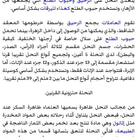
يتغذى النحل على
الرحيق
وحبوب الطلع
التي يجمعها من
الأزهار، وتستخدم حبوب الطلع
كغذاء
لليرقات
بشكل أساسي.
تقوم
العاملات
بجمع
الرحيق
بواسطة خرطومها المعقد
الشافط، والذي يمكنها من الوصول إلى داخل الزهرة، بينما تحمل
حبوب الطلع
على سلال خاصة في أرجلها الخلفية. كبقية
الحشرات، جسم النحل مقسم لثلاثة أجزاء (الرأس، الصدر،
والبطن)، لدى النحلة 5 أعين، ولجميع أنواع النحل تقريبا
قرنا
استشعار
مقسمة إلى 13 جزء عند الذكور، و12 جزء عند الإناث، أما
الإبرة، فتتواجد عند الإناث فقط، وتستخدم بشكل أساسي كوسيلة
دفاعية. تتراوح أحجام أنواع النحل ما بين 2 ملم إلى 39 ملم تقريبا.
النحلة حلزونية القرنين.
من عجائب النحل ظاهرة يسميها العلماء ظاهرة السكر عند
النحل، فبعض النحل يتناول أثناء رحلاته بعض المواد المخدرة
مثل
إثانول
وهي مادة تنتج بعد تخمر بعض الثمار الناضجة في
الطبيعة
، فتأتي النحلة لتلعق بلسانها قسما من هذه المواد