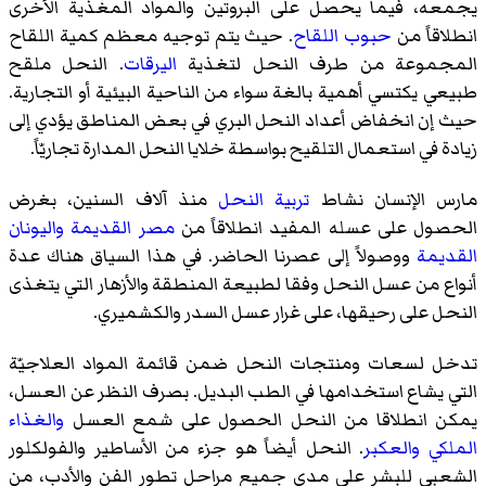
يجمعه، فيما يحصل على البروتين والمواد المغذّية الأخرى
انطلاقاً من
حبوب اللقاح
. حيث يتم توجيه معظم كمية اللقاح
المجموعة من طرف النحل لتغذية
اليرقات
. النحل ملقح
طبيعي يكتسي أهمية بالغة سواء من الناحية البيئية أو التجارية.
حيث إن انخفاض أعداد النحل البري في بعض المناطق يؤدي إلى
زيادة في استعمال التلقيح بواسطة خلايا النحل المدارة تجاريّاً.
مارس الإنسان نشاط
تربية النحل
منذ آلاف السنين، بغرض
الحصول على عسله المفيد انطلاقاً من
مصر القديمة
واليونان
القديمة
ووصولاً إلى عصرنا الحاضر. في هذا السياق هناك عدة
أنواع من عسل النحل وفقا لطبيعة المنطقة والأزهار التي يتغذى
النحل على رحيقها، على غرار عسل السدر والكشميري.
تدخل لسعات ومنتجات النحل ضمن قائمة المواد العلاجيّة
التي يشاع استخدامها في الطب البديل. بصرف النظر عن العسل،
يمكن انطلاقا من النحل الحصول على شمع العسل
والغذاء
الملكي
والعكبر
. النحل أيضاً هو جزء من الأساطير والفولكلور
الشعبي للبشر على مدى جميع مراحل تطور الفن والأدب، من