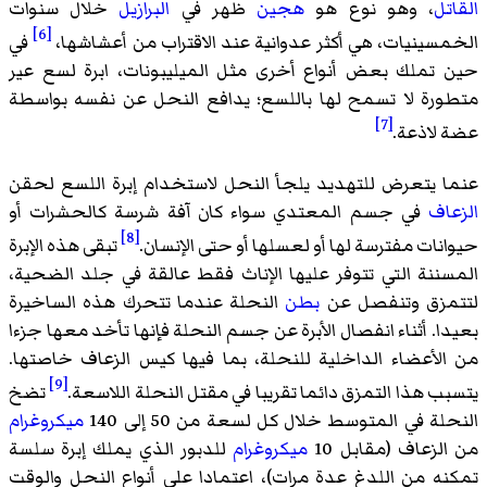
القاتل
، وهو نوع هو
هجين
ظهر في
البرازيل
خلال سنوات
[6]
الخمسينيات، هي أكثر عدوانية عند الاقتراب من أعشاشها،
في
حين تملك بعض أنواع أخرى مثل الميليبونات، ابرة لسع عير
متطورة لا تسمح لها باللسع؛ يدافع النحل عن نفسه بواسطة
[7]
عضة لاذعة.
عنما يتعرض للتهديد يلجأ النحل لاستخدام
إبرة اللسع
لحقن
الزعاف
في جسم المعتدي سواء كان آفة شرسة كالحشرات أو
[8]
حيوانات مفترسة لها أو لعسلها أو حتى الإنسان.
تبقى هذه الإبرة
المسننة التي تتوفر عليها الإناث فقط عالقة في جلد الضحية،
لتتمزق وتنفصل عن
بطن
النحلة عندما تتحرك هذه الساخيرة
بعيدا. أثناء انفصال الأبرة عن جسم النحلة فإنها تأخد معها جزءا
من الأعضاء الداخلية للنحلة، بما فيها كيس الزعاف خاصتها.
[9]
يتسبب هذا التمزق دائما تقريبا في مقتل النحلة اللاسعة.
تضخ
النحلة في المتوسط خلال كل لسعة من 50 إلى 140
ميكروغرام
من الزعاف (مقابل 10
ميكروغرام
للدبور الذي يملك إبرة سلسة
تمكنه من اللدغ عدة مرات)، اعتمادا علي أنواع النحل والوقت