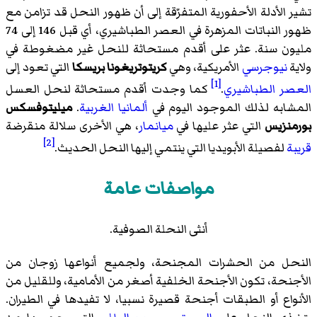
تشير الأدلة الأحفورية المتفرّقة إلى أن ظهور النحل قد تزامن مع
ظهور النباتات المزهرة في العصر الطباشيري، أي قبل 146 إلى 74
مليون سنة. عثر على أقدم مستحاثة للنحل غير مضغوطة في
ولاية
نيوجرسي
الأمريكية، وهي
كريتوتريغونا بريسكا
التي تعود إلى
[1]
العصر الطباشيري
.
كما وجدت أقدم مستحاثة لنحل العسل
المشابه لذلك الموجود اليوم في
ألمانيا الغربية
.
ميليتوفسكس
بورمنزيس
التي عثر عليها في
ميانمار
، هي الأخرى سلالة منقرضة
[2]
قريبة
لفصيلة الأبويديا التي ينتمي إليها النحل الحديث.
مواصفات عامة
أنثى النحلة الصوفية.
النحل من الحشرات المجنحة، ولجميع أنواعها زوجان من
الأجنحة، تكون الأجنحة الخلفية أصغر من الأمامية، وللقليل من
الأنواع أو الطبقات أجنحة قصيرة نسبيا، لا تفيدها في الطيران.