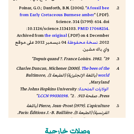
Poinar, G.O.; Danforth, B.N. (2006). "
A fossil bee
from Early Cretaceous Burmese amber
" (.PDF).
Science. 314 (5799): 614. doi
:10.1126/science.1134103.
PMID 17068254
.
Archived from
the original
(.PDF) on 4 December
2012.
نسخة محفوظة
04 ديسمبر 2012 على موقع
واي باك مشين.
Depuis quand ?
. France Loisirs. 1982.
19
Charles Duncan, Michener (2000).
The bees of the
world
(باللغة الإنجليزية) (الطبعة 1). Baltimore,
Maryland,
الولايات المتحدة
: The Johns Hopkins University
Press. صفحة 913. .
2
.
99030198
LCCN
L'apiculture
Pierre, Jean-Prost (1979).
(باللغة
الفرنسية) (الطبعة 5). Paris: Éditions J.-B. Baillière.
صفحة 498. .
83-84
Africanized Killer
Anne Mitchell, «
وصلات خارجية
(بالإنجليزية)