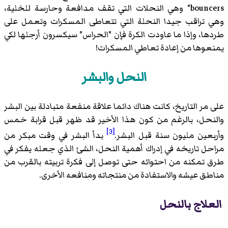
bouncers" وهي النحلات التي تقف مدافعة وحارسة للخلية،
وهي تراقب جيدا النحلة التي تتعاطى المسكرات وتعمل على
طردها، وإذا ما عاودت الكرة فإن "الحراس" سيكسرون أرجلها لكي
يمنعوها من إعادة تعاطي المسكرات!
النحل والبشر
على مر التاريخ، كانت هناك دائما علاقة منفعة متبادلة بين البشر
والنحل، بالرغم من كون هذا الأخير قد ظهر قبل قرابة خمس
[3]
وأربعين مليون سنة قبل البشر.
بدأ البشر في وقت مبكر من
مراحل تاريخه في إدراك أهمية النحل، الشئ الذي جعله يفكر في
طرق تمكنه من احتوائه حتى توصل إلى فكرة تربيته بالقرب من
مناطق عيشه والاستفادة من منتجاته ومنافعه الأخرى.
العلاج بالنحل