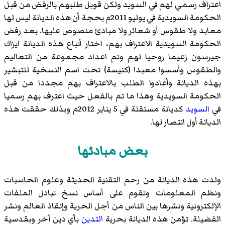
اعتراف رسمي لهم في السويد ولكن قوبل طلبهم بالرفض من قبل
الحكومة السويدية في يوليو 2011م بحجة أن هذه الديانة ليس لها
معابد ولا طقوس أو شعائر ولا مبادئ منصوص عليها. بعد رفض
الحكومة السويدية الاعتراف بهم، اختار أتباع هذه الديانة ايزاك
جيرسون زعيما روحيا لهم وتم اعداد مجموعة من التعاليم
والطقوس وأسسوا معبدا (كنيسة) تحت اسم النسخية للتبشير
بهذه الديانة وأعادوا الطلب بالاعتراف بهم مجددا من قبل
الحكومة السويدية وهذا ما تم بالفعل حيث اعترف بهم رسميا
في
السويد
كديانة مستقلة في 5 يناير 2012م وبذلك حققت هذه
الديانة أول انتصار لها.
بعض مبادئها
ولدت هذه الديانة من رحم التقنية الحديثة وعلوم الحاسبات
ونظم المعلومات وتقوم على أساس نسخ تبادل الملفات
الإلكترونية ونشرها بين الناس من أجل الحرية وإنقاذ العالم ونشر
الفضيلة. تؤمن هذه الديانة بحرية
التدين
بأي دين آخر وبقدسية