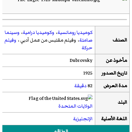
كوميديا رومانسية
،
وكوميديا درامية
،
وسينما
الصنف
صامتة
،
وفيلم مقتبس من عمل أدبي
،
وفيلم
حركة
مأخوذ عن
Dubrovsky
تاريخ الصدور
1925
مدة العرض
82
دقيقة
البلد
الولايات المتحدة
اللغة الأصلية
الإنجليزية
الطاقم