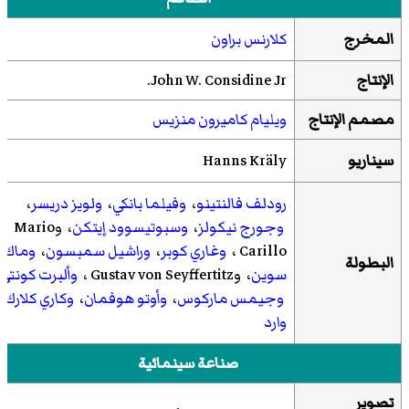
المخرج
كلارنس براون
الإنتاج
John W. Considine Jr.
مصمم الإنتاج
ويليام كاميرون منزيس
سيناريو
Hanns Kräly
رودلف فالنتينو
،
وفيلما بانكي
،
ولويز دريسر
،
وجورج نيكولز
،
وسبوتيسوود إيتكن
، وMario
Carillo ،
وغاري كوبر
،
وراشيل سمبسون
،
وماك
البطولة
سوين
، وGustav von Seyffertitz ،
وألبرت كونتي
وجيمس ماركوس
،
وأوتو هوفمان
،
وكاري كلارك
وارد
صناعة سينمائية
تصوير