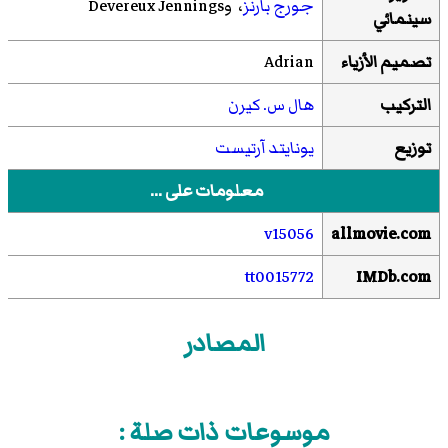
جورج بارنز
، وDevereux Jennings
سينمائي
تصميم الأزياء
Adrian
التركيب
هال س. كيرن
توزيع
يونايتد آرتيست
معلومات على ...
v15056
allmovie.com
tt0015772
IMDb.com
المصادر
موسوعات ذات صلة :