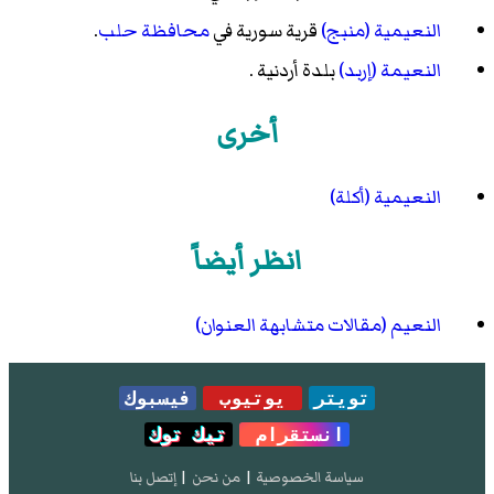
النعيمية (منبج)
قرية سورية في
محافظة حلب
.
النعيمة (إربد)
بلدة أردنية .
أخرى
النعيمية (أكلة)
انظر أيضاً
النعيم (مقالات متشابهة العنوان)
تويتر
يوتيوب
فيسبوك
انستقرام
تيك توك
سياسة الخصوصية
|
من نحن
|
إتصل بنا