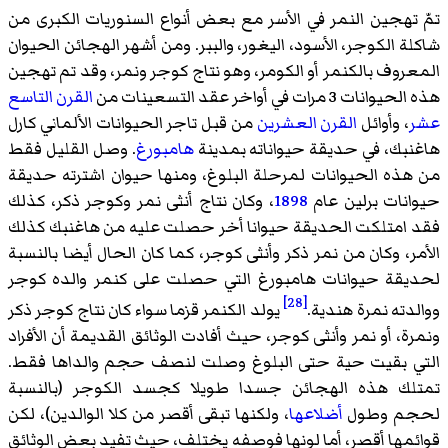
تمّ تهجين النمر في الأسر مع بعض أنواع السنوريات الكبرى من
شاكلة الكوجر، الأسود، اليغور، والببر. ومن أشهر الهجائن الحيوان
المعروف
بالكنمر
أو الكومر، وهو نتاج كوجر ونمر، وقد تم تهجين
هذه الحيوانات 3 مرات في أواخر عقد التسعينات من
القرن التاسع
عشر
، وأوائل
القرن العشرين
من قبل تاجر الحيوانات الألماني
كارل
هاغنبك
، في حديقة حيواناته بمدينة
هامبورغ
. وصل القليل فقط
من هذه الحيوانات لمرحلة البلوغ، ومنها حيوان اشترته حديقة
حيوانات برلين عام
1898
، وكان نتاج أنثى نمر وكوجر ذكر، كذلك
فقد امتلكت الحديقة حيوانا أخر حصلت عليه من هاغنبك كذلك
الأمر، وكان من نمر ذكر وأنثى كوجر، كما كان الحال أيضا بالنسبة
لحديقة حيوانات هامبورغ التي حصلت على كنمر والده كوجر
[28]
ووالدته نمرة هندية.
يولد الكنمر قزما سواء كان نتاج كوجر ذكر
ونمرة، أو نمر وأنثى كوجر، حيث أفادت الوثائق القديمة أن الأفراد
التي بقيت حية حتى البلوغ وصلت لنصف حجم والداها فقط.
تمتلك هذه الهجائن جسدا طويلا كجسد الكوجر (بالنسبة
لحجم وطول
أضلاعها
، ولكنها تبقى أقصر من كلا الوالدين)، لكن
قوائمها أقصر، أما لونها فوصفه يختلف، حيث تفيد بعض الوثائق