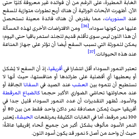
الغابة المطيرة، على الرغم من أن فوائده غير معروفة كليّا حتى
الآن. أظهرت الأبحاث الوراثية أن هناك أربع تطورات متوازية للسفع
عند
السنوريات
، مما يفترض أن هناك فائدة معينة تستحصل
[36]
عليها من كونها سوداء،
ومن الافتراضات الأخرى لهذه المسألة
أن هذا اللون ليس سوى تأقلم قديم للجلد استمر باقيا حتى اليوم؛
يمكن للمورثة التي تسبب السفع أيضا أن تؤثر على جهاز المناعة
[37]
عند هذه الحيوانات.
تعتبر النمور السوداء أقل انتشارا في
أفريقيا
، إذ أن السفع لا يُشكل
أو يعطيها أي أفضلية على طرائدها أو منافستها، حيث أنها لا
تستطيع أن تتموه بين
العشب
عند الصيد في
السفانا
الجافة أو
عند محاولتها تحاشي الضواري الأكبر حجما
كالضباع المرقطة
والأسود. تُظهر التقديرات أن عدد النمور السوداء قليل جدا في
أفريقيا حيث يُمكن مصادفة نمر داكن واحد فقط من بين 80 أو
100 نمر مرقط، أما في الغابات الكثيفة بمرتفعات
الحبشة
، يُعتبر
النمر الأسود مألوف بشكل أكبر من جميع أنحاء إفريقيا عامّةً؛
حيث أن واحد من أصل 5 نمور قد يكون أسود اللون.