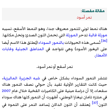
مقالة مفصلة
:
نمر أسود
هناك نمط لوني للنمور معروف جدا، وهو النمط الأسفع، تسببه
مورثة غالبة
تدحر
المورثة
التي تحمل اللون الصدئ وتحل مكانها.
[36]
تُسمى هذه الحيوانات
بالنمور السوداء
(يُطلق هذا الاسم أيضا
على اليغور الأسود) وهي تتواجد في
المناطق الجبلية
وغابات
الأمطار
.
نمر أسفع أو نمر أسود.
تنتشر النمور السوداء بشكل خاص في
شبه الجزيرة الماليزية
،
حيث كانت التقارير الأولية تفيد بأن حوالي نصف النمور هناك
سفعاء، إلا أن دراسة مبنية على الكاميرات الفخية خلال عام
2007
في
منتزه تامان نيغارا الوطني
، أظهرت أن النمور كلها هناك سوداء
[37]
اللون.
يُعتقد أن اللون الداكن يُساعد النمر على التموه في