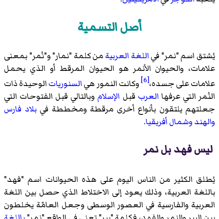
أصل التسمية
يُشتق اسم "نمر" في
اللغة العربية
من كلمة "نمار" و"نُمر" بمعنى
علامات، والحيوان الأنمر هو الحيوان المرقط أو الذي يحمل
[6]
علامات على جسده،
وكانت النمور هي
السنوريات
الوحيدة ذات
النُمر التي عرفها
العرب
قبل
الإسلام
وبالتالي قبل الفتوحات التي
جعلتهم يلتقون بأنواع أخرى مرقطة ومخططة في
بلاد فارس
والهند
وشمال أفريقيا
.
ليس فهد بل نمر
يُطلق الكثير من الناس اليوم على هذه الحيوانات اسم "فهد"
باللغة العربية، وذلك يعود إلى الاختلاط الذي حصل بين اللغة
العربية والفارسية في العصور الوسطى وجعل العامّة يخلطون
بين الببر والنمر والفهد، فكلمة "ببر" تعني في الواقع "نمر"
باللغة