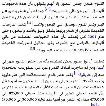
الثلوج ضمن جنس النمور، إلا أنهم يقولون بأن هذه الحيوانات
[20]
أقرب إلى الببر من باقي السنوريات.
يُعتقد بأن النمر إنشق عن
السلف المشترك للسنوريات الكبرى في وقت لاحق على انشقاق
[16]
الببر ونمر الثلوج، وسابق على اليغور والأسد.
كانت الدراسات
القديمة تفترض أن النمر يرتبط بشكل وثيق بالأسد واليغور، وحتى
عام
2001
كان يُعتقد بأن هذه الحيوانات انفصلت عن باقي
أقرباؤها بالتزامن مع الأسود، وفق تحاليل للمورثات القديمة
[21]
الخاصة بالإفرازات الكيميائية عند السنوريات.
يُعتقد أن أول سنور يمكن تصنيفه بأنه من جنس النمور ظهر في
آسيا
، ومن ثم هاجرت أسلاف النمر وغيره من السنوريات المتحدرة
[16]
منه إلى
أفريقيا
.
يُقدر عمر أقدم المستحاثات التي عُثر عليها
وتعود لأسلاف النمر، بحوالي مليونين إلى 3.5 ملايين سنة، وتماثل
هذه العينات من العصر الحديث الأقرب اليغاور البدائية. يُفترض
بأن النمر الحالي تطور في إفريقيا منذ حوالي 825,000 إلى
470,000 سنة، ثم انتشر عبر آسيا منذ قرابة 300,000 إلى 170,000
[22]