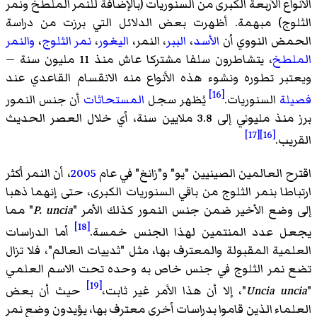
الأنواع الأربعة الكبرى من السنوريات (بالإضافة للنمر الملطخ ونمر
الثلوج) مبهمة. أظهرت بعض الدلائل التي برزت من دراسة
الحمض النووي أن
الأسد
،
الببر
، النمر،
اليغور
،
نمر الثلوج
،
والنمر
الملطخ
، يتشاطرون سلفا مشتركا عاش منذ 11 مليون سنة —
ويعتبر تطوره ونشوء هذه الأنواع منه الانقسام القاعدي عند
[16]
فصيلة
السنوريات.
يُظهر سجل
المستحاثات
أن جنس النمور
برز منذ مليوني إلى 3.8 ملايين سنة، أي خلال العصر الحديث
[17]
[16]
القريب.
اقترح العالمين الصينيين "يو" و"زانغ" في عام
2005
، أن النمر أكثر
ارتباطا بنمر الثلوج من باقي السنوريات الكبرى، حتى إنهما ذهبا
إلى وضع الأخير ضمن جنس النمور كذلك الأمر "
P. uncia
" مما
[18]
يجعل عدد المنتمين لهذا الجنس خمسة.
أما الدراسات
العلمية المقبولة والمعترف بها، مثل "ثدييات العالم"، فلا تزال
تضع نمر الثلوج في جنس خاص به وحده تحت الاسم العلمي
[19]
"
Uncia uncia
"، إلا أن هذا الأمر غير ثابت،
حيث أن بعض
العلماء الذين قاموا بدراسات أخرى معترف بها، يؤيدون وضع نمر