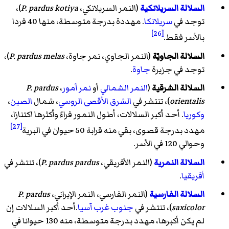
السلالة السريلانكية
(النمر السريلانكي،
P. pardus kotiya
)،
توجد في
سريلانكا
. مهددة بدرجة متوسطة، منها 40 فردا
[26]
بالأسر فقط.
السلالة الجاويّة
(النمر الجاوي، نمر جاوة،
P. pardus melas
)،
توجد في جزيرة
جاوة
.
السلالة الشرقية
(
النمر الشمالي
أو
نمر آمور
،
P. pardus
orientalis
)، تنتشر في
الشرق الأقصى
الروسي
، شمال
الصين
،
وكوريا
. أحد أكبر السلالات، أطول النمور فراءً وأكثرها اكتنازا،
[27]
مهدد بدرجة قصوى، بقي منه قرابة 50 حيوان في البرية
وحوالي 120 في الأسر.
السلالة النمرية
(النمر الأفريقي،
P. pardus pardus
)، تنتشر في
أفريقيا
.
السلالة الفارسية
(النمر الفارسي، النمر الإيراني،
P. pardus
saxicolor
)، تنتشر في
جنوب غرب آسيا
.أحد أكبر السلالات إن
لم يكن أكبرها، مهدد بدرجة متوسطة، منه 130 حيوانا في