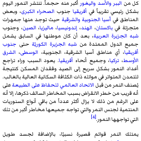
كل من
الببر
والأسد
واليغور
أكبر منه حجماً. تنتشر النمور اليوم
بشكل رئيسي تقريباً في
أفريقيا
جنوب
الصحراء الكبرى
، وبعض
المناطق في
آسيا الجنوبية
والشرقية
حيث توجد منها جمهرات
متجزئة في
باكستان
،
الهند
،
إندونيسيا
،
ماليزيا
،
الصين
، وجنوب
شبه الجزيرة العربية
، بعد أن كان موطنها في السابق يشمل
جميع الدول الممتدة من
شبه الجزيرة الكوريّة
حتى
جنوب
أفريقيا
، أي مناطق آسيا الشرقية، الجنوبية،
الوسطى
،
الشرق
الأوسط
،
تركيا
، وجميع أنحاء
أفريقيا
. يعود السبب وراء تراجع
أعداد النمور بشكل سريع إلى الصيد وفقدان المسكن كنتيجة
للتمدن المتواتر في موائله ذات الكثافة السكانية العالية بالغالب.
يُصنف النمر من قبل
الاتحاد العالمي للحفاظ على الطبيعة
على
أنه قريب من خطر الانقراض بسبب المخاطر السالف ذكرها، إلا أنه
على الرغم من ذلك لا يزال أكثر عدداً من باقي أنواع السنوريات
المنتمية لجنس النمر والتي تواجه جميعها مخاطر أكبر من تلك
[4]
التي تواجهها النمور.
يمتلك النمر قوائم قصيرة نسبيّا، بالإضافة لجسد طويل