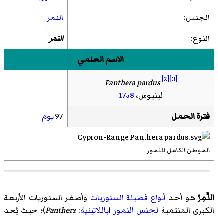
الجنس:
النمر
النوع:
النمر
الاسم العلمي
[2]
[3]
Panthera pardus
لينيوس،
1758
فترة الحمل
97
يوم
الموطن الكامل للنمور
النَّمِرُ
هو أحد
أنواع
فصيلة
السنوريات
وأصغر السنوريات الأربعة
الكبرى المنتمية
لجنس النمور
(
باللاتينية
:
Panthera
)؛ حيث يُعد