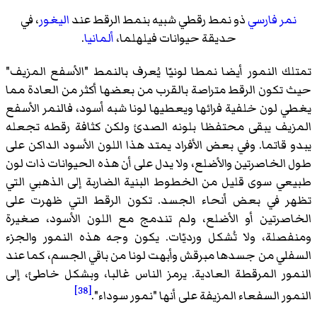
نمر فارسي
ذو نمط رقطي شبيه بنمط الرقط عند
اليغور
، في
حديقة حيوانات فيلهلما،
ألمانيا
.
تمتلك النمور أيضا نمطا لونيّا يُعرف بالنمط "الأسفع المزيف"
حيث تكون الرقط متراصة بالقرب من بعضها أكثر من العادة مما
يغطي لون خلفية فرائها ويعطيها لونا شبه أسود، فالنمر الأسفع
المزيف يبقى محتفظا بلونه الصدئ ولكن كثافة رقطه تجعله
يبدو قاتما. وفي بعض الأفراد يمتد هذا اللون الأسود الداكن على
طول الخاصرتين والأضلع، ولا يدل على أن هذه الحيوانات ذات لون
طبيعي سوى قليل من الخطوط البنية الضاربة إلى الذهبي التي
تظهر في بعض أنحاء الجسد. تكون الرقط التي ظهرت على
الخاصرتين أو الأضلع، ولم تندمج مع اللون الأسود، صغيرة
ومنفصلة، ولا تُشكل ورديّات. يكون وجه هذه النمور والجزء
السفلي من جسدها مبرقش وأبهت لونا من باقي الجسم، كما عند
النمور المرقطة العادية. يرمز الناس غالبا، وبشكل خاطئ، إلى
[38]
النمور السفعاء المزيفة على أنها "نمور سوداء".