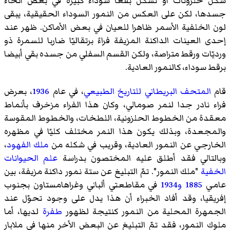
شكل حلزونات أو تشكل بقعا سوداء كبيرة في بعض أنحاء
جسدها، لكن على العكس من النمور السوداء الحقيقية، يبقى
لون الخلفية الأسمر ظاهرا للعيان في بعض الأماكن. ظهر عند
إحدى العينات الداكنة المزيفة فراءً برتقاليّا ضاربا للسمرة ذو
ورديّات ورقط متراصة، ولكن القسم السفلي من جسده بقي أبيضا
برقط سوداء، كالنمور العادية.
قام
المتحف البريطاني للتاريخ الطبيعي
، في عام
1936
، بعرض
فراء نادر جدا لنمر صومالي، وكان هذا الفراء مزخرف بأنماط
معقدة من الخطوط الحلزونية، اللطخات، والخطوط المقوسة
والمجعدة، وبذلك يكون هذا النمر مختلف كليّا في مظهره
الخارجي عن النمور العادية، وقريب في شكله من
ملك الفهود
،
وبالتالي فقد أطلق عليه المختصون بدراسة
علم الحيوانات
الخفية
"ملك النمور". تمّ التبليغ عن ستة نمور داكنة مزيفة، بين
عامي
1885
و1934
في مقاطعتي ألباني وغراهامستاون بجنوب
إفريقيا، وقد أفاد الخبراء أن هذا يدل على وجود تحوّل عند
الجمهرة المحلية من النمور كنتيجة لظهور
طفرة
لديها، أما
ملوك النمور، فقد تمّ التبليغ عن البعض الأخر منها في
ملابار