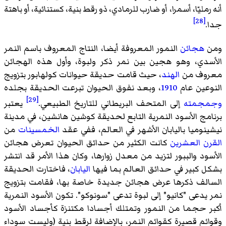
أنه رمليّا، أسمرا، أو ضارب للرمادي، ذو رقط بنية، كستنائية، أو باهتة
[28]
جدا.
ومن
هجائن
النمور المعروفة أيضا، النتاج المعروف باسم
النمر
الأسدي
، وهو هجين بين نمر ذكر ولبوة، وأول هذه الهجائن
معروف من
الهند
، حيث قامت حديقة حيوانات كولهابور بتزويج
النوعين عام
1910
، وبعد نفوق الحيوان تبرعت الحديقة بجلده
[29]
وجمجمته
إلى المتحف البريطاني للتاريخ الطبيعي.
يعتبر
برنامج الأسود النمرية التابع لحديقة كوشين هانشين، في مدينة
نيشينوميا باليابان الأشهر في العالم، ففي عقد
الخمسينات
من
القرن العشرين
كانت الكثير من حدائق الحيوان تعرض هجائن
الأسود والببور لتزيد من معدل زوارها، وكان هذا الأمر قد انتشر
بشكل كبير في حدائق العالم بما فيها
اليابان
، فاختارت الحديقة
السالف ذكرها عرض هجائن جديدة خاصة بها، فقامت بتزويج
نمر يدعى "كانيو" إلى لبوة تدعى "سونوكو". تكون الأسود النمرية
أكبر حجما من النمور وتمتلك أجسادا مكتنزة كأجساد الأسود
وقوائم قصيرة كقوائم النمر، بالإضافة لرقط بنية (وليست سوداء