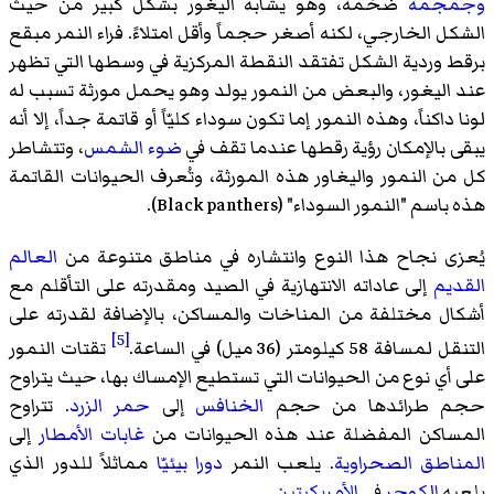
وجمجمة
ضخمة، وهو يشابه اليغور بشكل كبير من حيث
الشكل الخارجي، لكنه أصغر حجماً وأقل امتلاءً. فراء النمر مبقع
برقط وردية الشكل تفتقد النقطة المركزية في وسطها التي تظهر
عند اليغور، والبعض من النمور يولد وهو يحمل مورثة تسبب له
لونا داكناً، وهذه النمور إما تكون سوداء كليّاً أو قاتمة جداً، إلا أنه
يبقى بالإمكان رؤية رقطها عندما تقف في
ضوء
الشمس
، وتتشاطر
كل من النمور واليغاور هذه المورثة، وتُعرف الحيوانات القاتمة
هذه باسم "النمور السوداء" (
Black panthers
)‏.
يُعزى نجاح هذا النوع وانتشاره في مناطق متنوعة من
العالم
القديم
إلى عاداته الانتهازية في الصيد ومقدرته على التأقلم مع
أشكال مختلفة من المناخات والمساكن، بالإضافة لقدرته على
[5]
التنقل لمسافة 58 كيلومتر (36 ميل) في الساعة.
تقتات النمور
على أي نوع من الحيوانات التي تستطيع الإمساك بها، حيث يتراوح
حجم طرائدها من حجم
الخنافس
إلى
حمر الزرد
. تتراوح
المساكن المفضلة عند هذه الحيوانات من
غابات الأمطار
إلى
المناطق الصحراوية
. يلعب النمر
دورا بيئيّا
مماثلاً للدور الذي
يلعبه
الكوجر
في
الأمريكيتين
.