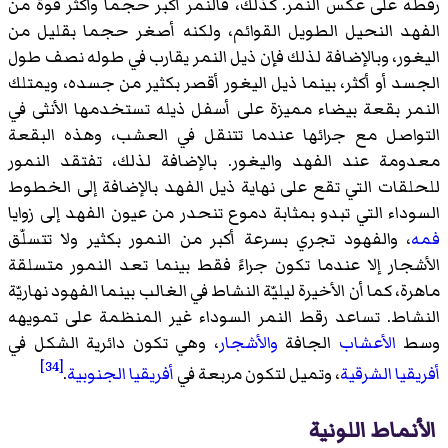
رقطه على عكس النمر. كذلك، فالنمر أكبر حجما وأكثر قوة من
الفهد النحيل الطويل القوائم، ولكنه أصغر حجما بقليل من
اليغور، وبالإضافة لذلك فإن ذيل النمر يقارب في طوله نصف طول
الجسد أو أكثر، بينما ذيل اليغور أقصر بكثير من جسده، ويمتلك
النمر بقعة بيضاء مميزة على أسفل ذيله تستخدمها الأنثى في
التواصل مع جرائها عندما تتنقل في العشب، وهذه البقعة
معدومة عند الفهد واليغور. بالإضافة لذلك، تفتقد النمور
للحلقات التي تقع على نهاية ذيل الفهد بالإضافة إلى الخطوط
السوداء التي تبدو بمثابة دموع تنحدر من عيون الفهد إلى زوايا
فمه
، والفهود تجري بسرعة أكبر من النمور بكثير ولا تتسلّق
الأشجار إلا عندما تكون جراءً فقط بينما تعد النمور متسلقة
ماهرة، كما أن الأخيرة ليليّة النشاط في الغالب بينما الفهود نهاريّة
النشاط. تساعد رقط النمر السوداء غير المنظمة على تمويهه
وسط
الأعشاب
الجافة
والأشجار
، وهي تكون دائرية الشكل في
[34]
أفريقيا الشرقية
، وتميل لتكون مربعة في
أفريقيا الجنوبية
.
الأنماط اللونية