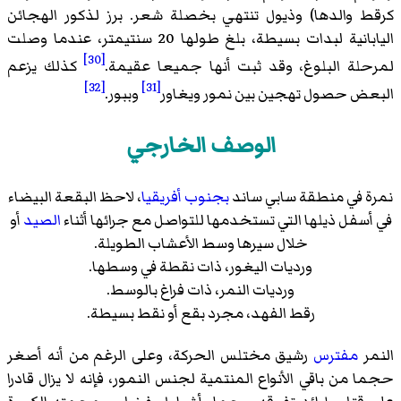
كرقط والدها) وذيول تنتهي بخصلة شعر. برز لذكور الهجائن
اليابانية لبدات بسيطة، بلغ طولها 20 سنتيمتر، عندما وصلت
[30]
لمرحلة البلوغ، وقد ثبت أنها جميعا عقيمة.
كذلك يزعم
[32]
[31]
البعض حصول تهجين بين نمور ويغاور
وببور.
الوصف الخارجي
نمرة في منطقة سابي ساند
بجنوب أفريقيا
، لاحظ البقعة البيضاء
في أسفل ذيلها التي تستخدمها للتواصل مع جرائها أثناء
الصيد
أو
خلال سيرها وسط الأعشاب الطويلة.
ورديات اليغور، ذات نقطة في وسطها.
ورديات النمر، ذات فراغ بالوسط.
رقط الفهد، مجرد بقع أو نقط بسيطة.
النمر
مفترس
رشيق مختلس الحركة، وعلى الرغم من أنه أصغر
حجما من باقي الأنواع المنتمية لجنس النمور، فإنه لا يزال قادرا