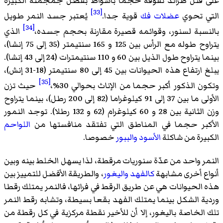
على قتل طرائد تفوقه حجما بأشواط بفضل جمجمته الكبيرة
[33]
التي تحوي
عضلات
فك
قوية جدا.
يُعتبر جسد النمر طويل
[34]
بالنسبة لسنور، وقوائمه قصيرة مقارنة بحجم جسده،
الذي
يتراوح طوله مع الرأس بين 125 و 165 سنتيمتر (35 إلى 75 إنشا)،
بينما يتراوح طول الذيل بين 60 و 110 سنتيمترات (24 إلى 43 إنشا).
يبلغ ارتفاع هذه الحيوانات بين 45 إلى 80 سنتيمتر (18-31 إنش)،
[35]
وتكون الذكور أكبر حجما من الإناث بحوالي 30%،
حيث تزن
الأولى ما بين 37 إلى 91 كيلوغراما (82 إلى 200 رطل)، بينما يتراوح
وزن الثانية بين 28 و 60 كيلوغرام (62 و 132 رطلا). توجد النمور
الأكبر حجما في المناطق التي تفتقد منافستها من
اللواحم
الكبيرة من شاكلة
الأسود
والببور
خصوصا.
النمر واحد من عدّة سنوريات مرقطة، لذا يسهل الخلط بينه وبين
أنواع أخرى مشابهة
كالفهد
واليغور
، والطريقة الأفضل للتمييز بين
هذه الحيوانات هي عن طريق الرقط في فرائها، فالنمر يمتلك رقطا
وردية الشكل بينما يمتلك الفهد بقعا بسيطة، وتشابه رقط النمر
تلك الخاصة باليغور، إلا أن للأخير نقطة مركزية في كل رقطة من