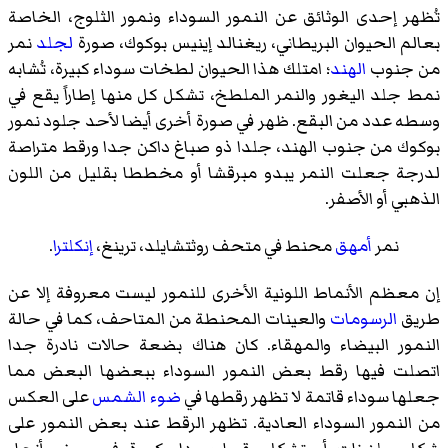
تُظهر إحدى الوثائق عن النمور السوداء ونمور الثلوج، الخاصة
بعالم الحيوان البريطاني، ريغنالد إينيس بوكوك، صورة
لجلد
نمر
من جنوب
الهند
؛ امتلك هذا الحيوان لطخات سوداء كبيرة، تُشابه
نمط جلد اليغور والنمر الملطخ، تشكل كل منها إطاراً يقع في
وسطه عدد من البقع. ظهر في صورة أخرى أيضا لأحد جلود نمور
بوكوك من جنوب الهند، جلدا ذو صباغ داكن جدا ورقط متراصة
لدرجة جعلت النمر يبدو مبرقشا أو مخططا بقليل من اللون
الذهبي أو الأصفر.
نمر
أمهق
محنط في متحف روثتشايلد، ترينغ،
إنكلترا
.
إن معظم الأنماط اللونية الأخرى للنمور ليست معروفة إلا عن
طريق
الرسومات
والعينات المحنطة من المتاحف، كما في حالة
النمور البيضاء والمهقاء. كان هناك بضعة حالات نادرة جدا
اتصلت فيها رقط بعض النمور السوداء ببعضها البعض مما
جعلها سوداء قاتمة لا تظهر رقطها في
ضوء
الشمس
على العكس
من النمور السوداء العادية. تظهر الرقط عند بعض النمور على