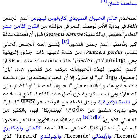
[11]
بسلطنة عُمان
.
استخدم
عالم الحيوان
السويدي
كارولوس لينيوس
اسم الجنس
Felis
في بداية الأمر لوصف النمر في مؤلفه من
القرن الثامن عشر
النظام الطبيعي
(باللاتينية:
Systema Naturae
) قبل أن تُصنف بدقة
[12]
أكبر وتُعطى اسم جنس النمور.
يُشتق اسم الجنس الحالي
للنمر،
Panthera pardus
، من كلمة لاتينية ذات جذور إغريقية
وهي: πάνθηρ "
بانثر، pánthēr
". هناك اعتقاد سائد عند العامّة أن
الاسم اللاتيني لهذه الحيوانات مركب من كلمتي παν "
بان
"
(جميع)، وθηρ "
ثير
" (وحش)، إلا أن الخبراء يعتقدون بأن الكلمة
ذات جذور هندو إيرانية بمعنى "الحيوان المصفر" أو "الضارب إلى
الصفار"؛ وفي السنسكريتية فإن أصل هذه الكلمة، الذي استخدم
في
اللغة الإغريقية
وتبدل لفظه مع الوقت، هو पाण्डर "
باندارا
"،
وهو بدوره مشتق من पुण्डरीक "
بونداريكا
" (ببر، والكثير من
[14]
[13]
[9]
المعاني الأخرى).
تشابه الأسماء الأوروبية للنمر بعضها
البعض أو تتماثل كليّا، كما في حالة اسمه
الألماني
والإنكليزي
"Leopard"،
والإيطالي
"Leopardo"،
والهولندي
"luipaard" الذي