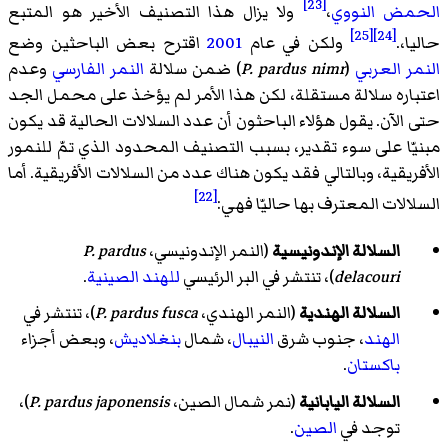
[23]
الحمض النووي
،
ولا يزال هذا التصنيف الأخير هو المتبع
[25]
[24]
حاليا،.
ولكن في عام
2001
اقترح بعض الباحثين وضع
النمر العربي
(
P. pardus nimr
) ضمن سلالة
النمر الفارسي
وعدم
اعتباره سلالة مستقلة، لكن هذا الأمر لم يؤخذ على محمل الجد
حتى الآن. يقول هؤلاء الباحثون أن عدد السلالات الحالية قد يكون
مبنيّا على سوء تقدير، بسبب التصنيف المحدود الذي تمّ للنمور
الأفريقية، وبالتالي فقد يكون هناك عدد من السلالات الأفريقية. أما
[22]
السلالات المعترف بها حاليّا فهي:
السلالة الإندونيسية
(النمر الإندونيسي،
P. pardus
delacouri
)، تنتشر في البر الرئيسي
للهند الصينية
.
السلالة الهندية
(النمر الهندي،
P. pardus fusca
)، تنتشر في
الهند
، جنوب شرق
النيبال
، شمال
بنغلاديش
، وبعض أجزاء
باكستان
.
السلالة اليابانية
(نمر شمال الصين،
P. pardus japonensis
)،
توجد في
الصين
.