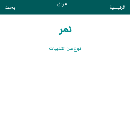
عريق
الرئيسية
بحث
نمر
نوع من الثدييات