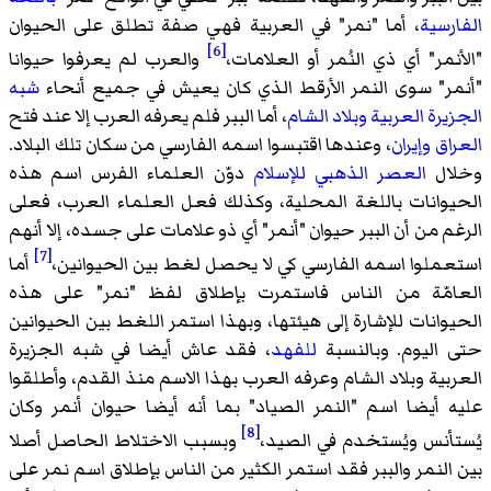
الفارسية
، أما "نمر" في العربية فهي صفة تطلق على الحيوان
[6]
"الأنمر" أي ذي النُمر أو العلامات،
والعرب لم يعرفوا حيوانا
"أنمر" سوى النمر الأرقط الذي كان يعيش في جميع أنحاء
شبه
الجزيرة العربية
وبلاد الشام
، أما الببر فلم يعرفه العرب إلا عند فتح
العراق
وإيران
، وعندها اقتبسوا اسمه الفارسي من سكان تلك البلاد.
وخلال
العصر الذهبي للإسلام
دوّن العلماء الفرس اسم هذه
الحيوانات باللغة المحلية، وكذلك فعل العلماء العرب، فعلى
الرغم من أن الببر حيوان "أنمر" أي ذو علامات على جسده، إلا أنهم
[7]
استعملوا اسمه الفارسي كي لا يحصل لغط بين الحيوانين،
أما
العامّة من الناس فاستمرت بإطلاق لفظ "نمر" على هذه
الحيوانات للإشارة إلى هيئتها، وبهذا استمر اللغط بين الحيوانين
حتى اليوم. وبالنسبة
للفهد
، فقد عاش أيضا في شبه الجزيرة
العربية وبلاد الشام وعرفه العرب بهذا الاسم منذ القدم، وأطلقوا
عليه أيضا اسم "النمر الصياد" بما أنه أيضا حيوان أنمر وكان
[8]
يُستأنس ويُستخدم في الصيد،
وبسبب الاختلاط الحاصل أصلا
بين النمر والببر فقد استمر الكثير من الناس بإطلاق اسم نمر على