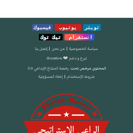
تويتر
يوتيوب
فيسبوك
انستقرام
تيك توك
سياسة الخصوصية
|
من نحن
|
إتصل بنا
تبرع و دعم ❤️ donation
المحتوى مرخص تحت
رخصة المشاع الإبداعي 3.0
شروط الإستخدام
|
إخلاء المسؤولية