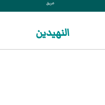
عريق
النهيدين