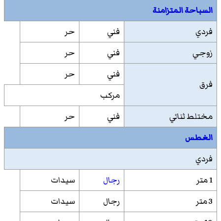
السباحة المتزامنة
فردي
فني
حر
زوجي
فني
حر
فني
حر
فرق
مركب
مختلط ثنائي
فني
حر
الغطس
فردي
1 متر
رجال
سيدات
3 متر
رجال
سيدات