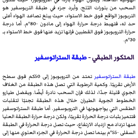
السحب من بلورات الثلج. وأبرد جزء في طبقة التربوسفير هو
التربوبوز الواقع فوق خط الاستواء، حيث يبلغ تصاعد الهواء أعلى
حد له، فتهبط درجة حرارة الهواء إلى مادون -80°م. أما درجة
حرارة التروبوبوز فوق القطبين فإنها تزيد عنها فوق خط الاستواء بـ
30°م.
المتكور الطبقي -
طبقة الستراتوسفير
طبقة الستراتوسفير
تمتد من التروبوبوز إلى 50كم فوق سطح
الأرض تقريبًا. وكمية الرطوبة التي تصل هذه الطبقة من الغلاف
الجوي قليلة جدًا، لذلك فإن السحب نادرة أيضًا. ويفضل طيارو
الخطوط الجوية الطيران خلال هذه الطبقة تجنبًا لتقلبات
الطقس التي يواجهونها في التروبوسفير. أما طبقة الستراتوسفير
فتتميز بثبات درجة الحرارة تقريبًا، ولكن درجة حرارة الطبقة العليا
منها تزداد مع ازدياد الارتفاع، حيث تصل درجة الحرارة في الطبقة
السفلى -55°م بينما تصل درجة الحرارة في الجزء العلوي منها إلى