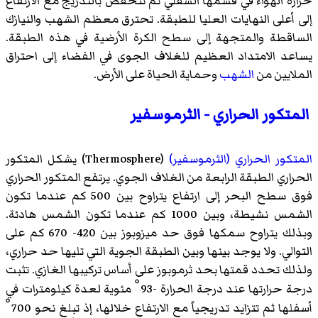
حرارة الهواء في قسمها السفلي ثم تنخفض بالتدريج مع الارتفاع
إلى أعلى النهايات العليا للطبقة. تحترق معظم الشهب والنيازك
الساقطة والمتجهة إلى سطح الكرة الأرضية في هذه الطبقة.
يساعد الامتداد العظيم للغلاف الجوى في الفضاء إلى احتراق
الملايين من
الشهب
وحماية الحياة على الأرض.
المتكور الحراري - الثرموسفير
المتكور الحراري (الثرموسفير)
(
Thermosphere
)‏ يشكل المتكور
الحراري الطبقة الرابعة من الغلاف الجوي. يرتفع المتكور الحراري
فوق سطح البحر إلى ارتفاع يتراوح بين 500 كم عندما تكون
الشمس نشيطة، وبين 1000 كم عندما تكون الشمس هادئة.
وبذلك يتراوح سمكها فوق حد ميزوبوز بين 420- 670 كم على
التوالي. ولا يوجد بينها وبين الطبقة الجوية التي تليها حد حراري،
ولذلك تحدد قمتها بحد ثرموبوز على أساس تركيبها الغازي. تثبت
درجة حرارتها عند درجة الحرارة -93 ْ مئوية لعدة كيلومترات في
أسفلها ثم تتزايد تدريجياً مع الارتفاع خلالها، إذ تبلغ نحو 700 ْ