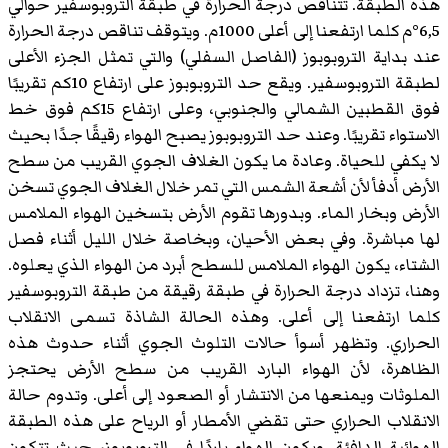
هذه الطبقة. تتناقص درجة الحرارة في طبقة التروبوسفير حوالي
6,5°م كلما ارتفعنا إلى أعلى 1000م. ويتوقف تناقص درجة الحرارة
عند بداية التروبوبوز (الفاصل السفلي) والتي تمثل الجزء الأعلى
لطبقة التروبوسفير. ويقع حد التروبوبوز على ارتفاع 10كم تقريبًا
فوق القطبين الشمالي والجنوبي، وعلى ارتفاع 15كم فوق خط
الاستواء تقريبًا. وعند حد التروبوبوز يصبح الهواء رقيقًا جدًا بحيث
لا يكفي للحياة. وعادة ما يكون الغلاف الجوي القريب من سطح
الأرض أدفأ لأن أشعة الشمس التي تمر خلال الغلاف الجوي تسخن
الأرض وبخار الماء. وبدورها تقوم الأرض بتسخين الهواء الملامس
لها مباشرة. وفي بعض الأحيان، وبخاصة خلال الليل أثناء فصل
الشتاء، يكون الهواء الملامس للسطح أبرد من الهواء الذي يعلوه.
وهنا، تزداد درجة الحرارة في طبقة رقيقة من طبقة التروبوسفير
كلما ارتفعنا إلى أعلى. وهذه الحالة الشاذة تسمى الانقلاب
الحراري. وتظهر أسوأ حالات التلوث الجوي أثناء حدوث هذه
الظاهرة، لأن الهواء البارد القريب من سطح الأرض يحتجز
الملوثات ويمنعها من الانتشار أو الصعود إلى أعلى. وتدوم حالة
الانقلاب الحراري حتى تقضي الأمطار أو الرياح على هذه الطبقة
الهوائية الدافئة. ويكون الهواء باردًا في التروبوبوز، حيث تتكون