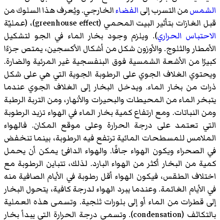
الشمس
من التسرب إلى
الفضاء
الخارجي. ويُعرف هذا السلوك من
قبل الغازات بتأثير البيت المحمي (greenhouse effect)، (عمليّة
الاحتباس الحراري
). ويلزم وجود بخار الماء في الجو لتشكيل
الأمطار والثلوج. والأوزون شكل من أشكال الأكسجين، يمتص جزءًا
كبيرًا من الأشعة الشمسية فوق البنفسجية غير المرئية والضارة.
ويحتوي الغلاف الجوي على الرطوبة الجوية التي هي على شكل
ذرات من بخار الماء. ويدخل البخار إلى الغلاف الجوي عندما
يتبخر الماء من المحيطات والبحيرات والأنهار، ومن التربة الرطبة
ومن النباتات. ومع ارتفاع كمية بخار الماء في الهواء تزيد الرطوبة
التي تعتمد على درجة الحرارة وعلى موقع المكان. فالهواء
الملامس للمسطحات المائية ترتفع فيه الرطوبة، بينما تنخفض
في الصحراء ويكون الهواء جافًا. والهواء الدافئ يمكن أن يحمل
كمية من البخار أكثر من الهواء البارد. لذلك، تتباين الرطوبة مع
اختلاف الطقس، فيكون الهواء أقل رطوبة في الأيام الصافية منه
في الأيام الغائمة. وعندما يبرد الهواء لدرجة كافية، يتحول البخار
إلى قطرات من الماء أو إلى بلورات ثلجية. وتسمى هذه العملية
بالتكاثف (condensation). وتسمى درجة الحرارة التي يبدأ بخار