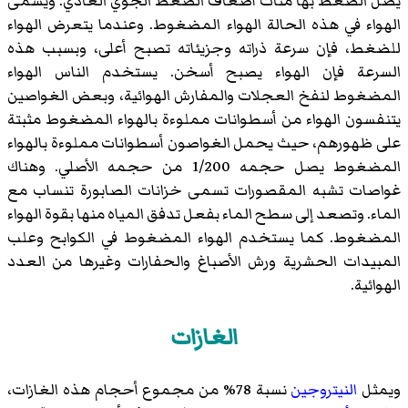
يصل الضغط بها مئات أضعاف الضغط الجوي العادي. ويسمى
الهواء في هذه الحالة الهواء المضغوط. وعندما يتعرض الهواء
للضغط، فإن سرعة ذراته وجزيئاته تصبح أعلى، وبسبب هذه
السرعة فإن الهواء يصبح أسخن. يستخدم الناس الهواء
المضغوط لنفخ العجلات والمفارش الهوائية، وبعض الغواصين
يتنفسون الهواء من أسطوانات مملوءة بالهواء المضغوط مثبتة
على ظهورهم، حيث يحمل الغواصون أسطوانات مملوءة بالهواء
المضغوط يصل حجمه 1/200 من حجمه الأصلي. وهناك
غواصات تشبه المقصورات تسمى خزانات الصابورة تنساب مع
الماء. وتصعد إلى سطح الماء بفعل تدفق المياه منها بقوة الهواء
المضغوط. كما يستخدم الهواء المضغوط في الكوابح وعلب
المبيدات الحشرية ورش الأصباغ والحفارات وغيرها من العدد
الهوائية.
الغازات
ويمثل
النيتروجين
نسبة 78% من مجموع أحجام هذه الغازات،