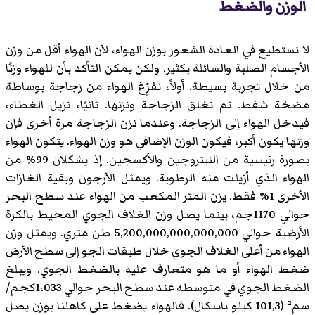
الوزن والضغط
لا نستطيع في العادة الشعور بوزن الهواء، لأن الهواء أقل من وزن
الأجسام الصلبة والسائلة بكثير. ولكن يمكن التأكد بأن للهواء وزنًا
من خلال تجربة بسيطة. أولاً، نفرِّغ الهواء من زجاجة بوساطة
مضخة شفط. ثم نغلق الزجاجة ونزنها. ثانيًا، نزيل الغطاء،
فيدخل الهواء إلى الزجاجة. وعندما نزن الزجاجة مرة أخرى فإن
وزنها يكون أكبر، فيكون الوزن الإضافي هو وزن الهواء. يتكون الهواء
بصورة رئيسية من النيتروجين والأكسجين. إذ يشكلان 99% من
الهواء الذي أزيلت منه الرطوبة. ويمثل الأرجون وبقية الغازات
الأخرى 1% فقط. يزن المتر المكعب من الهواء عند سطح البحر
حوالي 1170جم، بينما يصل وزن الغلاف الجوي المحيط بالكرة
الأرضية حوالي 5,200,000,000,000,000 طن متري. ويمثل وزن
الهواء من أعلى الغلاف الجوي خلال طبقات الجو إلى سطح الأرض
ضغط الهواء أو ما هو متعارف عليه بالضغط الجوي. ويبلغ
الضغط الجوي في متوسطه عند سطح البحر حوالي 1،033كجم/
سم² (101,3 كيلو باسكال). فالهواء يضغط على كاهلنا بوزن يصل