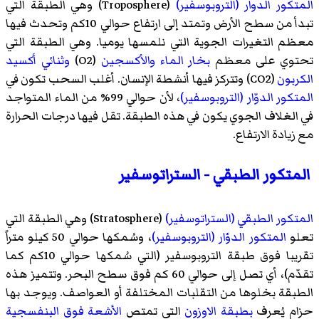
المتكور الدوار (التروبوسفير)
(
Troposphere
)‏ وهي الطبقة التي
تبدأ من سطح الأرض وتمتد إلى ارتفاع حوالي 10كم وتحدث فيها
معظم التغيرات الجوية التي نلمسها يوميا. وهي الطبقة التي
تحتوي على معظم
بخار الماء
والأكسجين
(O2)
وثنائي أكسيد
الكربون
(CO2) وتتركز فيها أنشطة الإنسان. أغلب السحب تكون في
المتكور الدوّار (التروبوسفير)
، لأن حوالي 99% من الماء المتواجد
في الغلاف الجوي يكون في هذه الطبقة. تقل فيها درجات الحرارة
مع زيادة الارتفاع.
المتكور الطبقي - الستراتوسفير
المتكور الطبقي (الستراتوسفير)
(
Stratosphere
)‏ وهي الطبقة التي
تعلو
المتكور الدوّار (التروبوسفير)
، وسُمكها حوالي 50 كيلو متراً
تقريبا فوق طبقة التروبوسفير (التي سُمكها حوالي 10كم كما
تقدّم)، أي تصل إلى حوالي 60 كم فوق سطح البحر. وتتميز هذه
الطبقة بخلوها من التقلبات المختلفة أو العواصف. ويوجد بها
حزام يُعرف
بطبقة الاوزون
التي تمتص
الأشعة فوق البنفسجية