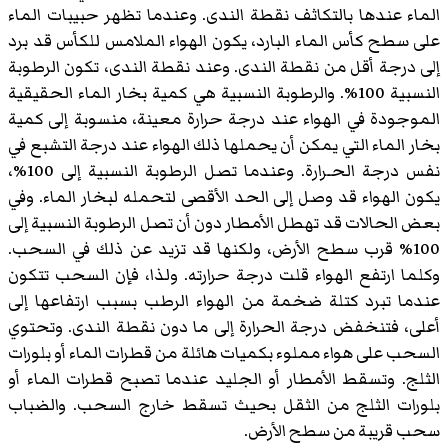
الماء عندها بالتكاثف نقطة الندى. وعندما تظهر حبيبات الماء
على سطح كأس الماء البارد، يكون الهواء الملامس للكأس قد برد
إلى درجة أقل من نقطة الندى. وعند نقطة الندى، تكون الرطوبة
النسبية 100%. والرطوبة النسبية هي كمية بخار الماء الحقيقية
الموجودة في الهواء عند درجة حرارة معينة، منسوبة إلى كمية
بخار الماء التي يمكن أن يحملها ذلك الهواء عند درجة التشبع في
نفس درجة الحـرارة. وعندما تصل الرطوبة النسبية إلى 100%،
يكون الهواء قد وصل إلى الحد الأقصى لتحمله لبخار الماء. وفي
بعض الحالات قد تهطل الأمطار دون أن تصل الرطوبة النسبية إلى
100% قرب سطح الأرض، ولكنها قد تزيد عن ذلك في السحب.
وكلما ارتفع الهواء قلت درجة حرارته. ولذا، فإن السحب تتكون
عندما تبرد كتلة ضخمة من الهواء الرطب بسبب ارتفاعها إلى
أعلى، فتنخفض درجة الحرارة إلى ما دون نقطة الندى. وتحتوي
السحب على هواء مملوء بكميات هائلة من قطرات الماء أو بلورات
الثلج. وتسقط الأمطار أو الجليد عندما تصبح قطرات الماء أو
بلورات الثلج من الثقل بحيث تسقط خارج السحب. والضباب
سحب قريبة من سطح الأرض.