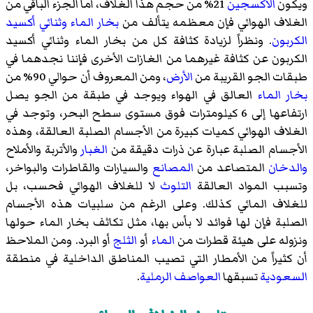
ويكون
الأكسجين
21% من حجم هذا الغلاف، أما الجزء الباقي من
الغلاف الهوائي فإن معظمه يتألف من
بخار الماء
وثنائي أكسيد
الكربون
. ونظراً لزيادة كثافة كل من بخار الماء وثنائي أكسيد
الكربون عن كثافة غيرهما من الغازات الأخرى فإننا نجدهما في
طبقات الجو القريبة من
الأرض
، ومن المعروف أن حوالي 90% من
بخار الماء
العالق في الهواء ويوجد في طبقة من الجو يصل
ارتفاعها إلى 6 كيلومترات فوق مستوى سطح البحر، وتوجد في
الغلاف الهوائي كميات كبيرة من الأجسام الصلبة العالقة، وهذه
الأجسام الصلبة عبارة عن ذرات دقيقة من
الغبار
والأتربة والأملاح
والدخان
المتصاعد من
المصانع
والسيارات والقاطرات والبواخر،
وتسبب المواد العالقة
التلوث
لا للغلاف الهوائي فحسب، بل
للغلاف المائي كذلك. وعلى الرغم من سلبيات هذه الأجسام
الصلبة فإن لها فوائد لا بأس بها، مثل تكاثف بخار الماء حولها
ونزوله على هيئة قطرات من
الماء
أو
الثلج
أو البرد. ومن الملاحظ
أن كثيراً من الأمطار التي تصيب المناطق الداخلية في منطقة
السعودية
تسبقها
العواصف الرملية
.