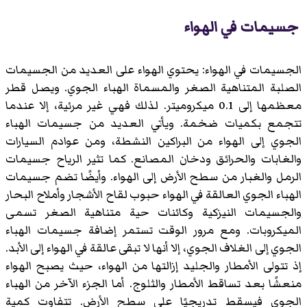
جسيمات في الهواء
الجسيمات في الهواء: يحتوي الهواء على العديد من الجسيمات
الصلبة المتناهية الصغر والمسماة الهباء الجوي. ويصل قطر
معظمها إلى 0.1 ميكروميتر. لذلك فهي غير مرئية، إلا عندما
تتجمع بكميات ضخمة. ويأتي العديد من جسيمات الهباء
الجوي إلى الهواء من البراكين النشطة، ومن عوادم السيارات
والغابات والحرائق ودخان المصانع. كما تثير الرياح جسيمات
الرمل والغبار من سطح الأرض إلى الهواء. وأيضًا تضم جسيمات
الهباء الجوي العالقة في الهواء حبوب لقاح الأشجار وأملاح البحار
والجسيمات النيزكية وكائنات حية متناهية الصغر تسمى
الميكروبات. ومع مرور الوقت تستمر إضافة جسيمات الهباء
الجوي إلى الغلاف الجوي، إلا أنها لا تبقى عالقة في الهواء إلى الأبد.
إذ تتولى الأمطار والجليد إزالتها من الهواء، حيث يصبح الهواء
منعشًا بعد تساقط الأمطار والثلوج. أما الجزء الآخر من الهباء
الجوي فيسقط تدريجيًا على سطح الأرض. تتفاوت كمية