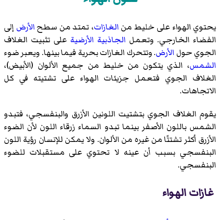
يحتوي الهواء على خليط من
الغازات
، تمتد من سطح
الأرض
إلى
الفضاء الخارجي. وتعمل
الجاذبية الأرضية
على تثبيت الغلاف
الجوي حول
الأرض
. وتتحرك الغازات بحرية فيما بينها. ويعبر ضوء
الشمس
، الذي يتكون من خليط من جميع الألوان (الأبيض)،
الغلاف الجوي فتعمل جزيئات الهواء على تشتيته في كل
الاتجاهات.
يقوم الغلاف الجوي بتشتيت اللونين الأزرق والبنفسجي، فتبدو
الشمس باللون الأصفر بينما تبدو السماء زرقاء اللون لأن الضوء
الأزرق أكثر تشتتًا من غيره من الألوان. ولا يمكن للإنسان رؤية اللون
البنفسجي بسبب أن عينه لا تحتوي على مستقبلات للضوء
البنفسجي.
غازات الهواء