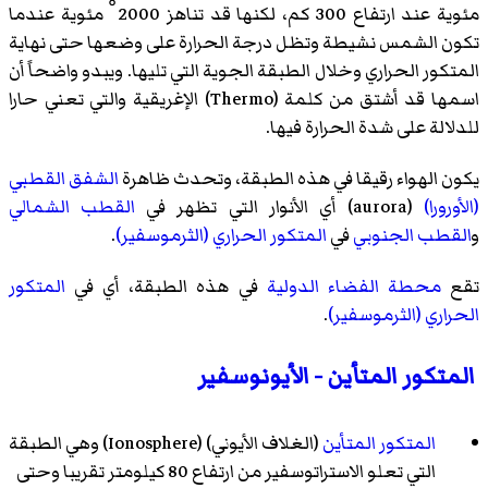
مئوية عند ارتفاع 300 كم، لكنها قد تناهز 2000 ْ مئوية عندما
تكون الشمس نشيطة وتظل درجة الحرارة على وضعها حتى نهاية
المتكور الحراري وخلال الطبقة الجوية التي تليها. ويبدو واضحاً أن
اسمها قد أشتق من كلمة (Thermo) الإغريقية والتي تعني حارا
للدلالة على شدة الحرارة فيها.
يكون الهواء رقيقا في هذه الطبقة، وتحدث ظاهرة
الشفق القطبي
(الأورورا)
(
aurora
)‏ أي الأنوار التي تظهر في
القطب الشمالي
و
القطب الجنوبي
في
المتكور الحراري (الثرموسفير)
.
تقع
محطة الفضاء الدولية
في هذه الطبقة، أي في
المتكور
الحراري (الثرموسفير)
.
المتكور المتأين - الأيونوسفير
المتكور المتأين
(الغلاف الأيوني) (
Ionosphere
)‏ وهي الطبقة
التي تعلو الاستراتوسفير من ارتفاع 80 كيلومتر تقريبا وحتى