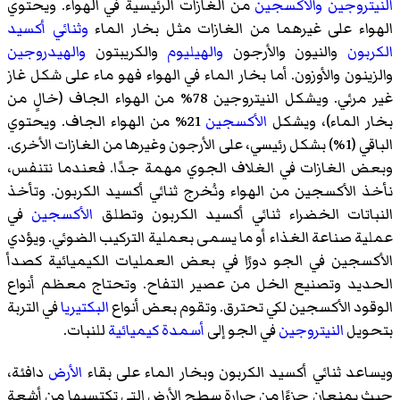
النيتروجين
والأكسجين
من الغازات الرئيسية في الهواء. ويحتوي
الهواء على غيرهما من الغازات مثل بخار الماء
وثنائي أكسيد
الكربون
والنيون والأرجون
والهيليوم
والكريبتون
والهيدروجين
والزينون والأوزون. أما بخار الماء في الهواء فهو ماء على شكل غاز
غير مرئي. ويشكل النيتروجين 78% من الهواء الجاف (خالٍ من
بخار الماء)، ويشكل
الأكسجين
21% من الهواء الجاف. ويحتوي
الباقي (1%) بشكل رئيسي، على الأرجون وغيرها من الغازات الأخرى.
وبعض الغازات في الغلاف الجوي مهمة جدًا. فعندما نتنفس،
نأخذ الأكسجين من الهواء ونُخرج ثنائي أكسيد الكربون. وتأخذ
النباتات الخضراء ثنائي أكسيد الكربون وتطلق
الأكسجين
في
عملية صناعة الغذاء أو ما يسمى بعملية التركيب الضوئي. ويؤدي
الأكسجين في الجو دورًا في بعض العمليات الكيميائية كصدأ
الحديد وتصنيع الخل من عصير التفاح. وتحتاج معظم أنواع
الوقود الأكسجين لكي تحترق. وتقوم بعض أنواع
البكتيريا
في التربة
بتحويل
النيتروجين
في الجو إلى
أسمدة كيميائية
للنبات.
ويساعد ثنائي أكسيد الكربون وبخار الماء على بقاء
الأرض
دافئة،
حيث يمنعان جزءًا من حرارة سطح الأرض التي تكتسبها من أشعة