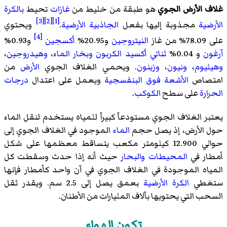
غلاف الأرض الجوي
هو طبقة من خليط من
غازات
تحيط
بالكرة
[3]
[2]
[1]
الأرضية
مجذوبة إليها بفعل
الجاذبية الأرضية
.
ويحتوي
[4]
على 78.09% من غاز
النيتروجين
و20.95%
أكسجين
و0.93%
آرغون
و 0.04%
ثنائي أكسيد الكربون
وبخار الماء
،
وهيدروجين
،
وهيليوم
،
ونيون
،
وزينون
. ويحمي الغلاف الجوي
الأرض
من
امتصاص
الأشعة فوق البنفسجية
ويعمل على اعتدال
درجات
الحرارة
على سطح
الكوكب
.
يعتبر الغلاف الجوي مستودعاً كبيراً للمياه يستخدم لنقل الماء
حول الأرض، إذ يصل حجم
الماء
الموجود في الغلاف الجوي إلى
حوالي 12.900 كيلومتر مكعب يتساقط معظمها على شكل
أمطار في
المحيطات
والبحار
حيث أنه إذا حدث وسقطت كل
المياه الموجودة في الغلاف الجوي في آن واحد كأمطار فإنها
ستغطي
الكرة الأرضية
بعمق يصل إلى 2.5 سم. ويقدر ثقل
السحب التي يحتويها بآلاف المليارات من الأطنان.
تكون الهواء