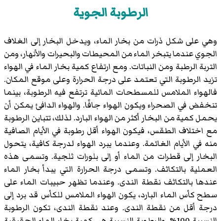
الرطوبة الجوية
وهي على شكل ذرات من بخار الماء، ويدخل البخار إلى الغلاف
الجوي عندما يتبخر الماء من المحيطات والبحيرات والأنهار، ومن
التربة الرطبة ومن النباتات. ومع ارتفاع كمية بخار الماء في الهواء
تزيد الرطوبة التي تعتمد على درجة الحرارة وعلى موقع المكان.
فالهواء الملامس للمسطحات المائية ترتفع فيه الرطوبة، بينما
تنخفض في الصحراء ويكون الهواء جافًا. والهواء الدافئ يمكن أن
يحمل كمية من البخار أكثر من الهواء البارد. لذلك، تتباين الرطوبة
مع اختلاف الطقس، فيكون الهواء أقل رطوبة في الأيام الصافية
منه في الأيام الغائمة. وعندما يبرد الهواء لدرجة كافية، يتحول
البخار إلى قطرات من الماء أو إلى بلورات ثلجية. وتسمى هذه
العملية بالتكاثف. وتسمى درجة الحرارة التي يبدأ بخار الماء
عندها بالتكاثف نقطة الندى. وعندما تظهر حبيبات الماء على
سطح كأس الماء البارد، يكون الهواء الملامس للكأس قد برد إلى
درجة أقل من نقطة الندى. وعند نقطة الندى، تكون الرطوبة
النسبية 100%. والرطوبة النسبية هي كمية بخار الماء الحقيقية