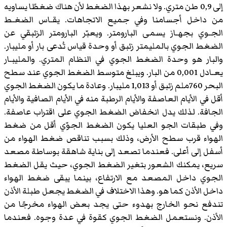
إلى 0,9 طن متري. ولا نشعر بهذا الضغط لأن هناك ضغطًا يساويه
من داخل أجسامنا وفي جميع الاتجاهات. يقـاس الضغـط
الجـوي بجهـاز يسمى البارومتر. ويعبّر البارومتر الزئبقي عن
الضغط الجوي بالمليمتر زئبق أو وحدة قياس تُدعى بار أو مليبار.
والبار هو وحدة الضغط الجوي في النظام المتري. والمليبـار
يعـادل 0,001 من البار. ويبلغ متوسط الضغط الجوي عند سطح
البحر 760ملم زئبق أو 1,013 مليبار. وعادة ما يكون الضغط الجوي
أقل في الأيام العاصفة والأيام الرطبة منه في الأيام الصافية والأيام
الجافة. لذلك يدل انخفاض الضغط الجوي على اقتراب عاصفة.
وفي طبقات الجو العليا يكون الضغط الجوّي أقل من ضغط
الهواء قرب سطح الأرض، وذلك بسبب تناقص ضغط الهواء من
أسفل إلى أعلى. فعندما تصعد إلى بناية شاهقة بوساطة مصعد
سريع، يمكنك الشعور بتغير الضغط الجوي، حيث يقل الضغط
الجوي داخل المصعد مع الارتفاع، بينما يبقى ضغط الهواء
داخل الأذن كما هو. وهذا الاختلاف في الضغط يجعل طبلة الأذن
تندفع نحو الخارج بهدوء حتى يجد بعض الهواء مخرجًا من
الأذن. ونستعمل الضغط الجوي كقوة في عدة وجوه. فعندما