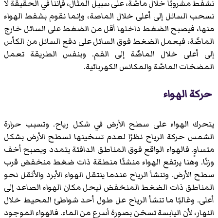
نشفط مشروبًا خلال ماصَّة، على سبيل المثال، فإننا في الحقيقة لا
نسحب السائل إلى أعلى خلال الماصة، وإنما نقوم بشفط الهواء
منها، فيصبح الضغط داخلها أقل من الضغط على السائل خارج
الماصَّة، فيعمل الضغط فوق السائل على دفع السائل من الكأس
إلى أعلى خلال الماصَّة إلى الفم. وبنفس الطريقة تعمل
المضخات الماصَّة والمكانس الكهربائية.
حركة الهواء
يتحرك الهواء على سطح الأرض في شكل رياح. وتسبب حرارة
الشمس حركة الرياح نظرًا لعدم تسخينها لسطح الأرض بشكل
متساوٍ. فالهواء الواقع فوق المناطق الدافئة يتمدد ويصبح أخف
وزنًا. وهنا يرتفع الهواء منشئًا منطقة ذات ضغط منخفض قرب
سطح الأرض. وتنشأ الرياح عندما ينتقل الهواء الأبرد والأثقل نحو
المناطق ذات الضغط المنخفض ليحل مكان الهواء الصاعد إلى
أعلى. وغالبًا ما تنشأ الرياح عل طول أحد شواطئ المحيط خلال
النهار، لأن اليابسة تسخن بصورة أسرع من الماء. فالهواء الموجود