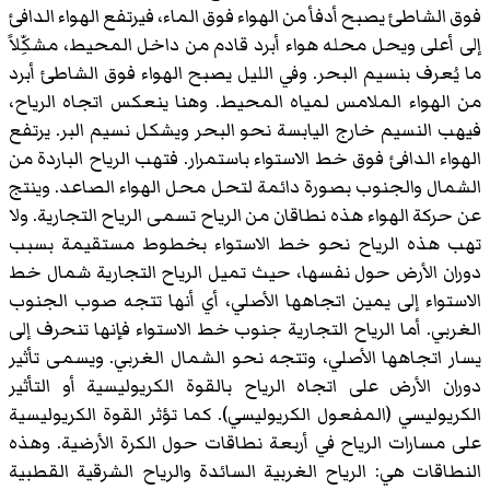
فوق الشاطئ يصبح أدفأ من الهواء فوق الماء، فيرتفع الهواء الدافئ
إلى أعلى ويحل محله هواء أبرد قادم من داخل المحيط، مشكِّلاً
ما يُعرف بنسيم البحر. وفي الليل يصبح الهواء فوق الشاطئ أبرد
من الهواء الملامس لمياه المحيط. وهنا ينعكس اتجاه الرياح،
فيهب النسيم خارج اليابسة نحو البحر ويشكل نسيم البر. يرتفع
الهواء الدافئ فوق خط الاستواء باستمرار. فتهب الرياح الباردة من
الشمال والجنوب بصورة دائمة لتحل محل الهواء الصاعد. وينتج
عن حركة الهواء هذه نطاقان من الرياح تسمى الرياح التجارية. ولا
تهب هذه الرياح نحو خط الاستواء بخطوط مستقيمة بسبب
دوران الأرض حول نفسها، حيث تميل الرياح التجارية شمال خط
الاستواء إلى يمين اتجاهها الأصلي، أي أنها تتجه صوب الجنوب
الغربي. أما الرياح التجارية جنوب خط الاستواء فإنها تنحرف إلى
يسار اتجاهها الأصلي، وتتجه نحو الشمال الغربي. ويسمى تأثير
دوران الأرض على اتجاه الرياح بالقوة الكريوليسية أو التأثير
الكريوليسي (المفعول الكريوليسي). كما تؤثر القوة الكريوليسية
على مسارات الرياح في أربعة نطاقات حول الكرة الأرضية. وهذه
النطاقات هي: الرياح الغربية السائدة والرياح الشرقية القطبية