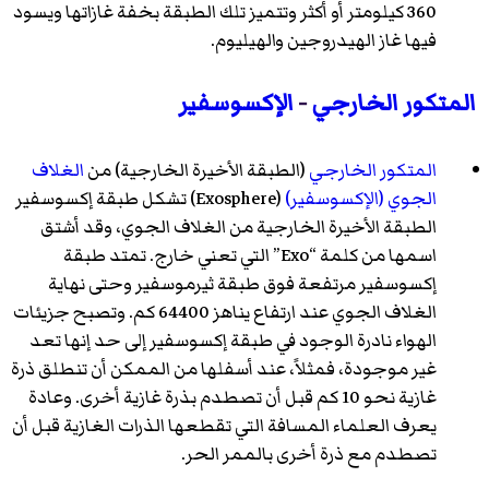
360 كيلومتر أو أكثر وتتميز تلك الطبقة بخفة غازاتها ويسود
فيها غاز الهيدروجين والهيليوم.
المتكور الخارجي
-
الإكسوسفير
المتكور الخارجي
(الطبقة الأخيرة الخارجية) من
الغلاف
الجوي
(الإكسوسفير)
(
Exosphere
)‏ تشكل طبقة إكسوسفير
الطبقة الأخيرة الخارجية من الغلاف الجوي، وقد أشتق
اسمها من كلمة “Exo” التي تعني خارج. تمتد طبقة
إكسوسفير مرتفعة فوق طبقة ثيرموسفير وحتى نهاية
الغلاف الجوي عند ارتفاع يناهز 64400 كم. وتصبح جزيئات
الهواء نادرة الوجود في طبقة إكسوسفير إلى حد إنها تعد
غير موجودة، فمثلاً، عند أسفلها من الممكن أن تنطلق ذرة
غازية نحو 10 كم قبل أن تصطدم بذرة غازية أخرى. وعادة
يعرف العلماء المسافة التي تقطعها الذرات الغازية قبل أن
تصطدم مع ذرة أخرى بالممر الحر.