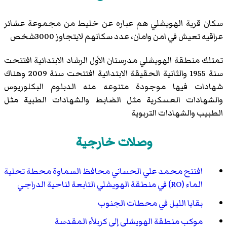
سكان قرية الهويشلي هم عباره عن خليط من مجموعة عشائر
عراقيه تعيش في امن وامان، عدد سكانهم لايتجاوز 3000شخص
تمتلك منطقة الهويشلي مدرستان الأول الرشاد الابتدائية افتتحت
سنة 1955 والثانية الحقيقة الابتدائية افتتحت سنة 2009 وهناك
شهادات فيها موجودة متنوعه منه الدبلوم البكلوريوس
والشهادات العسكرية مثل الضابط والشهادات الطبية مثل
الطبيب والشهادات التربوية
وصلات خارجية
افتتح محمد علي الحساني محافظ السماوة محطة تحلية
الماء (RO) في منطقة الهويشلي التابعة لناحية الدراجي
بقايا الليل في محطات الجنوب
موكب منطقة الهويشلي إلى كربلأء المقدسة