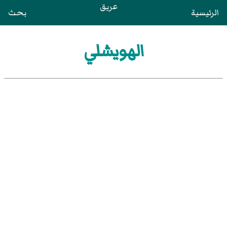
عريق
الرئيسية
بحث
الهويشلي