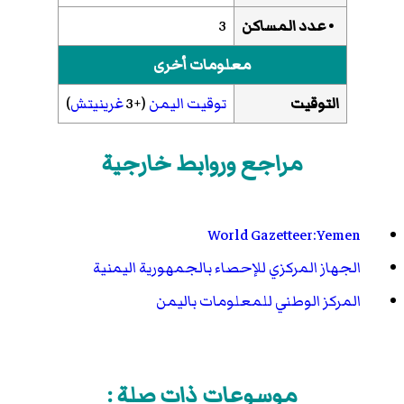
• عدد المساكن
3
معلومات أخرى
التوقيت
توقيت اليمن
(+3
غرينيتش
)
مراجع وروابط خارجية
World Gazetteer:Yemen
الجهاز المركزي للإحصاء بالجمهورية اليمنية
المركز الوطني للمعلومات باليمن
موسوعات ذات صلة :