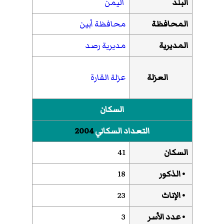
البلد
اليمن
المحافظة
محافظة أبين
المديرية
مديرية رصد
العزلة
عزلة القارة
السكان
التعداد السكاني
2004
السكان
41
• الذكور
18
• الإناث
23
• عدد الأسر
3