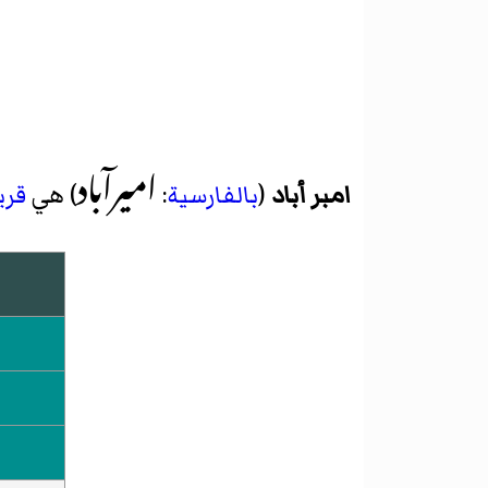
امیرآباد
امبر أباد
(
بالفارسية
:
) هي
قري