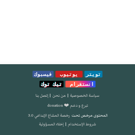
تويتر
يوتيوب
فيسبوك
انستقرام
تيك توك
سياسة الخصوصية
|
من نحن
|
إتصل بنا
تبرع و دعم ❤️ donation
المحتوى مرخص تحت
رخصة المشاع الإبداعي 3.0
شروط الإستخدام
|
إخلاء المسؤولية