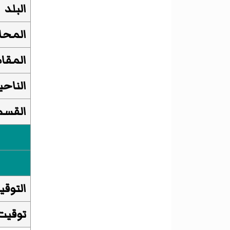
البلد
المحا
المقا
الناحي
القسم 
التوقي
توقيت