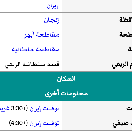
إيران
فظة
زنجان
طعة
مقاطعة أبهر
ة
مقاطعة سلطانية
الريفي
قسم سلطانیة الریفي
السكان
معلومات أخرى
ت
توقيت إيران
(+3:30
غري
 صيفي
توقيت إيران
(+4:30)