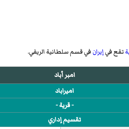
ة
تقع في
إيران
في
قسم سلطانیة الریفي
.
امبر أباد
اميراباد
- قرية -
تقسيم إداري