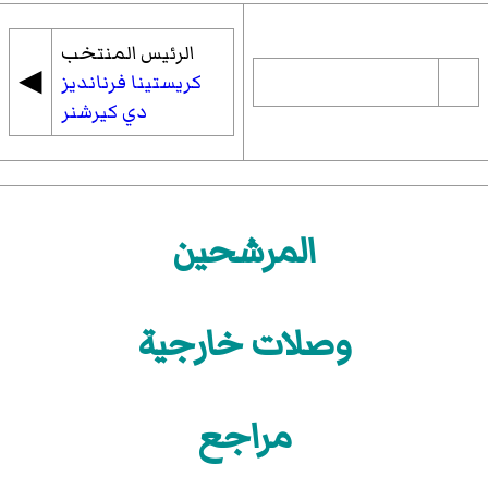
الرئيس المنتخب
◀︎
كريستينا فرنانديز
دي كيرشنر
المرشحين
وصلات خارجية
مراجع