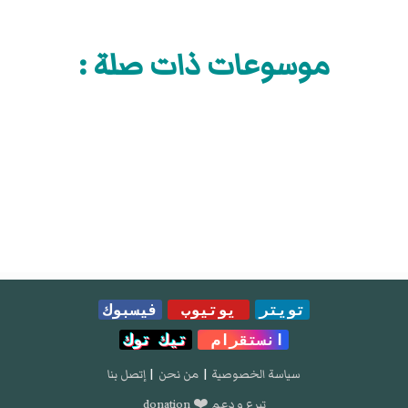
موسوعات ذات صلة :
تويتر
يوتيوب
فيسبوك
انستقرام
تيك توك
سياسة الخصوصية
|
من نحن
|
إتصل بنا
تبرع و دعم ❤️ donation