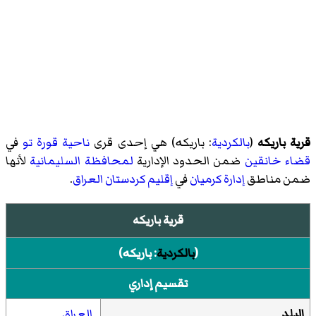
قرية باريكه
(
بالكردية
:
باریکە
)‏ هي إحدى قرى
ناحية قورة تو
في
قضاء خانقين
ضمن الحدود الإدارية
لمحافظة السليمانية
لأنها
ضمن مناطق
إدارة كرميان
في
إقليم كردستان العراق
.
قرية باريكه
(
بالكردية
:
باریکە
)‏
تقسيم إداري
البلد
العراق