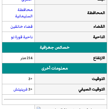
محافظة
المحافظة
السليمانية
القضاء
قضاء خانقين
الناحية
ناحية قورة تو
خصائص جغرافية
الارتفاع
214 متر
معلومات أخرى
التوقيت
+3
التوقيت الصيفي
+3
غرينيتش