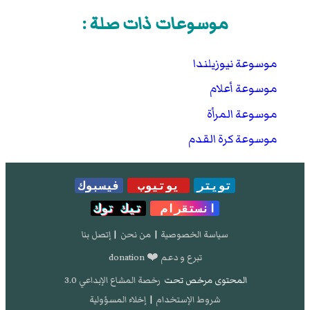
موسوعات ذات صلة :
موسوعة نيوزيلندا
موسوعة أعلام
موسوعة المرأة
موسوعة كرة القدم
تويتر
يوتيوب
فيسبوك
انستقرام
تيك توك
سياسة الخصوصية
|
من نحن
|
إتصل بنا
تبرع و دعم ❤️ donation
المحتوى مرخص تحت
رخصة المشاع الإبداعي 3.0
شروط الإستخدام
|
إخلاء المسؤولية