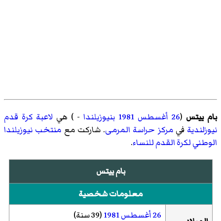
بام ييتس
(
26 أغسطس
1981
بنيوزيلندا
- ) هي
لاعبة كرة قدم
نيوزلندية
في
مركز
حراسة المرمى
. شاركت مع
منتخب نيوزيلندا
الوطني لكرة القدم للنساء
.
بام ييتس
معلومات شخصية
26 أغسطس
1981
(39 سنة)