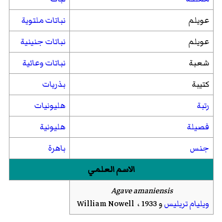
عويلم
نباتات ملتوية
عويلم
نباتات جنينية
شعبة
نباتات وعائية
كتيبة
بذريات
رتبة
هليونيات
فصيلة
هليونية
جنس
باهرة
الاسم العلمي
Agave amaniensis
ويليام تريليس
و William Nowell ، 1933