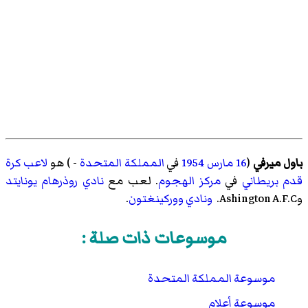
باول ميرفي
(
16 مارس
1954
في
المملكة المتحدة
- ) هو
لاعب كرة
قدم
بريطاني
في
مركز
الهجوم
. لعب مع
نادي روذرهام يونايتد
وAshington A.F.C.
ونادي ووركينغتون
.
موسوعات ذات صلة :
موسوعة المملكة المتحدة
موسوعة أعلام