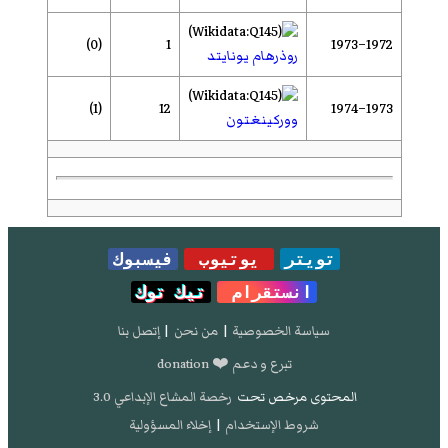
(0)
1
1972–1973
روذرهام يونايتد
(1)
12
1973–1974
ووركينغتون
تويتر
يوتيوب
فيسبوك
انستقرام
تيك توك
سياسة الخصوصية
|
من نحن
|
إتصل بنا
تبرع و دعم ❤️ donation
المحتوى مرخص تحت
رخصة المشاع الإبداعي 3.0
شروط الإستخدام
|
إخلاء المسؤولية