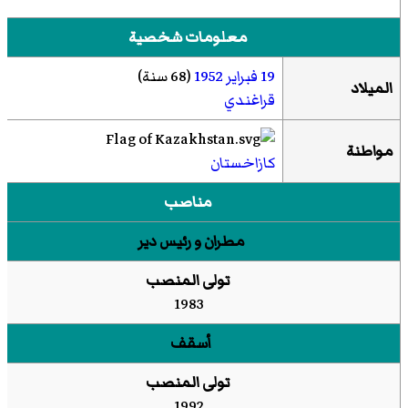
معلومات شخصية
19 فبراير
1952
(68 سنة)
الميلاد
قراغندي
مواطنة
كازاخستان
مناصب
مطران و رئيس دير
تولى المنصب
1983
أسقف
تولى المنصب
1992