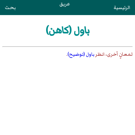
عريق
الرئيسية
بحث
باول (كاهن)
لمعانٍ أخرى، انظر
باول (توضيح)
.