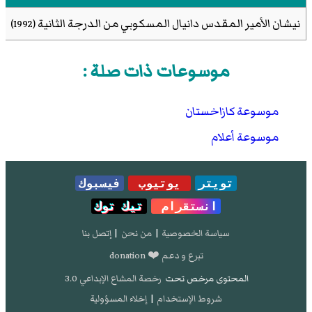
نيشان الأمير المقدس دانيال المسكوبي من الدرجة الثانية
(1992)
موسوعات ذات صلة :
موسوعة كازاخستان
موسوعة أعلام
تويتر
يوتيوب
فيسبوك
انستقرام
تيك توك
سياسة الخصوصية
|
من نحن
|
إتصل بنا
تبرع و دعم ❤️ donation
المحتوى مرخص تحت
رخصة المشاع الإبداعي 3.0
شروط الإستخدام
|
إخلاء المسؤولية