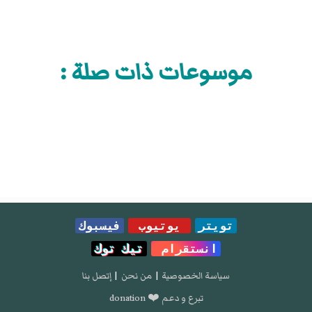
موسوعات ذات صلة :
تويتر
يوتيوب
فيسبوك
انستقرام
تيك توك
سياسة الخصوصية
|
من نحن
|
إتصل بنا
تبرع و دعم ❤️ donation