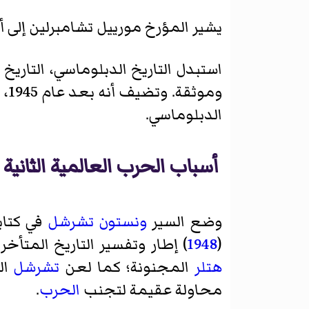
يشير المؤرخ مورييل تشامبرلين إلى أن
استبدل التاريخ الدبلوماسي، التاريخ
وم
الدبلوماسي.
أسباب الحرب العالمية الثانية
وضع السير
ونستون تشرشل
في كتاب
(
1948
) إطار وتفسير التاريخ المتأخ
هتلر
المجنونة؛ كما لعن
تشرشل
ال
محاولة عقيمة لتجنب
الحرب
.