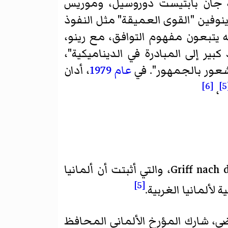
 جان بابتيست دوروسيل، وموريس
ينوفين "القوى العميقة" مثل النفوذ
ه يتبعون مفهوم التوافق، مع رينو،
بير إلى المبادرة في الديناميكية"،
عور بالجمهور". في
عام
1979
، أدان
[6]
[
،
Griff nach der Weltmacht، والتي أثبتت أن ألمانيا
[5]
لألمانيا الغربية.
ضي، شارك المؤرخ الألماني المحافظ