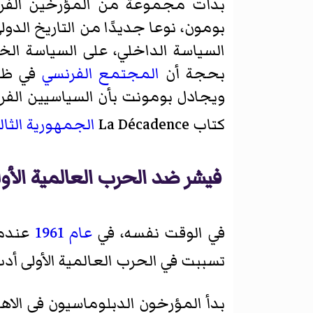
بدأت مجموعة من المؤرخين الفرنس
بومون، نوعا جديدًا من التاريخ الدو
السياسة الداخلي، على السياسة الخا
بحجة أن
المجتمع
الفرنسي
في ظ
ويجادل بومونت بأن السياسيين الف
كتاب La Décadence
الجمهورية الثال
فيشر ضد الحرب العالمية الأو
في الوقت نفسه، في
عام
1961
عندما
تسببت في الحرب العالمية الأولى أدت 
بدأ المؤرخون الدبلوماسيون في الاه