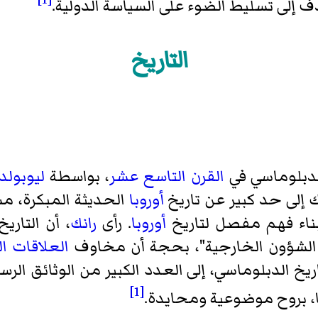
دف إلى تسليط الضوء على
السياسة الدولية
.
التاريخ
لدبلوماسي في
القرن التاسع عشر
، بواسطة
ليوبولد
ك إلى حد كبير عن تاريخ
أوروبا
الحديثة المبكرة، م
لبناء فهم مفصل لتاريخ
أوروبا
. رأى
رانك
، أن التاري
 الشؤون الخارجية"، بحجة أن مخاوف
العلاقات ال
اريخ الدبلوماسي، إلى العدد الكبير من الوثائق ال
[1]
ها، بروح موضوعية ومحايدة.