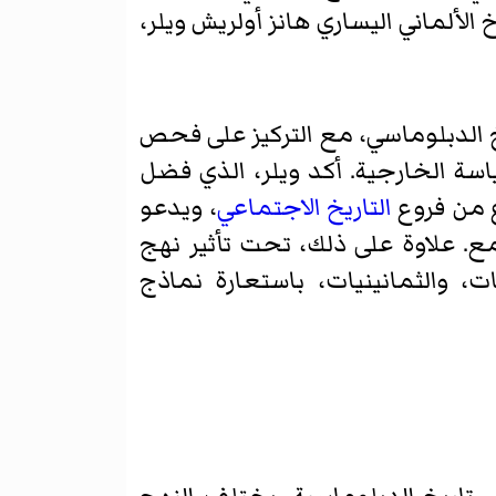
الألماني اليساري هانز أولريش ويلر،
خ الدبلوماسي، مع التركيز على فحص
اسة الخارجية. أكد ويلر، الذي فضل
ع من فروع
التاريخ الاجتماعي
، ويدعو
ع. علاوة على ذلك، تحت تأثير نهج
ت، والثمانينيات، باستعارة نماذج