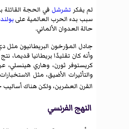
لم يفكر
تشرشل
في الحجة القائلة بأ
سبب بدء الحرب العالمية على
بولندا
حالة العدوان الألماني.
جادل المؤرخون البريطانيون مثل دي 
وأنه كان تقليدًا بريطانيا قديما، ن
كريستوفر ثورن، وهاري هينسلي، عن ا
والتأثيرات الأضيق، مثل الاستخبارا
القرن العشرين، ولكن هناك أساليب 
النهج الفرنسي