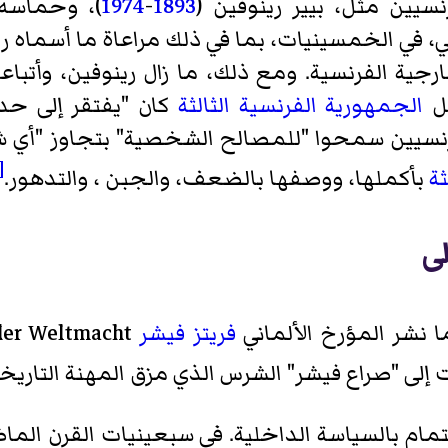
يين مثل، بيير رينوفين (
1893
-
1974
)، وحماسه
لي، في الخمسينيات، بما في ذلك مراعاة ما أسماه ر
رجية الفرنسية. ومع ذلك، ما زال رينوفين، وأتباع
ل
الجمهورية الفرنسية الثالثة
كان "يفتقر إلى حد ك
رنسيين سمحوا "للمصالح الشخصية" بتجاوز "أي ش
5]
ثة
بأكملها، ووصفها بالضعف، والجبن ، والتدهور.
لى
 نشر المؤرخ الألماني
فريتز فيشر
إلى "صراع فيشر" الشرس الذي مزق المهنة التاريخية 
تمام بالسياسة الداخلية. في سبعينيات القرن الما