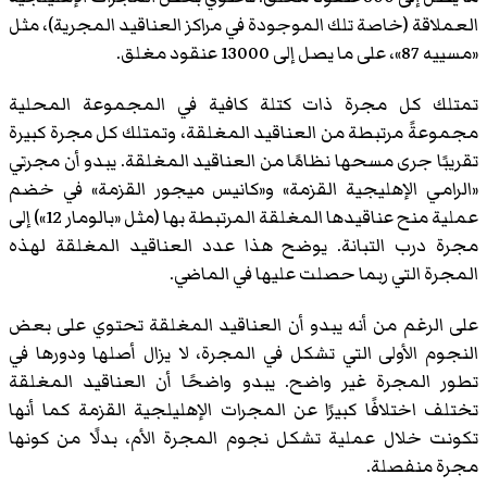
العملاقة (خاصة تلك الموجودة في مراكز العناقيد المجرية)، مثل
«مسييه 87»، على ما يصل إلى 13000 عنقود مغلق.
تمتلك كل مجرة ذات كتلة كافية في المجموعة المحلية
مجموعةً مرتبطة من العناقيد المغلقة، وتمتلك كل مجرة كبيرة
تقريبًا جرى مسحها نظامًا من العناقيد المغلقة. يبدو أن مجرتي
«الرامي الإهليجية القزمة» و«كانيس ميجور القزمة» في خضم
عملية منح عناقيدها المغلقة المرتبطة بها (مثل «بالومار 12») إلى
مجرة درب التبانة. يوضح هذا عدد العناقيد المغلقة لهذه
المجرة التي ربما حصلت عليها في الماضي.
على الرغم من أنه يبدو أن العناقيد المغلقة تحتوي على بعض
النجوم الأولى التي تشكل في المجرة، لا يزال أصلها ودورها في
تطور المجرة غير واضح. يبدو واضحًا أن العناقيد المغلقة
تختلف اختلافًا كبيرًا عن المجرات الإهليلجية القزمة كما أنها
تكونت خلال عملية تشكل نجوم المجرة الأم، بدلًا من كونها
مجرة منفصلة.