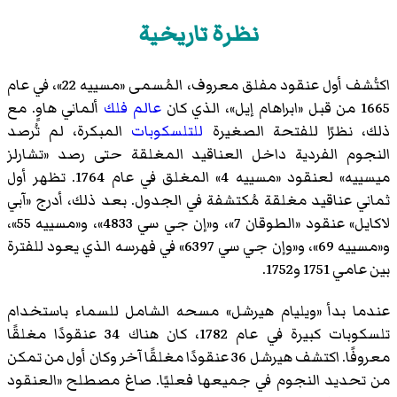
نظرة تاريخية
اكتُشف أول عنقود مفلق معروف، المُسمى «مسييه 22»، في عام
1665 من قبل «ابراهام إيل»، الذي كان
عالم فلك
ألماني هاوٍ. مع
ذلك، نظرًا للفتحة الصغيرة
للتلسكوبات
المبكرة، لم تُرصد
النجوم الفردية داخل العناقيد المغلقة حتى رصد «تشارلز
ميسييه» لعنقود «مسييه 4» المغلق في عام 1764. تظهر أول
ثماني عناقيد مغلقة مُكتشفة في الجدول. بعد ذلك، أدرج «آبي
لاكايل» عنقود «الطوقان 7»، و«إن جي سي 4833»، و«مسييه 55»،
و«مسييه 69»، و«وإن جي سي 6397» في فهرسه الذي يعود للفترة
بين عامي 1751 و1752.
عندما بدأ «ويليام هيرشل» مسحه الشامل للسماء باستخدام
تلسكوبات كبيرة في عام 1782، كان هناك 34 عنقودًا مغلقًا
معروفًا. اكتشف هيرشل 36 عنقودًا مغلقًا آخر وكان أول من تمكن
من تحديد النجوم في جميعها فعليًا. صاغ مصطلح «العنقود