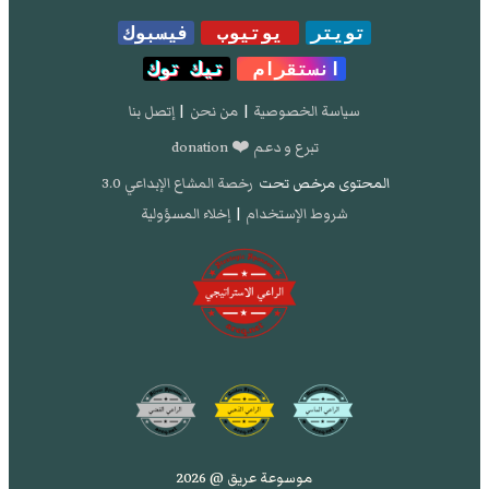
Elmegreen, B. G.; Efremov, Y. N. (1999). "A Universal
تويتر
يوتيوب
فيسبوك
Formation Mechanism for Open and Globular
انستقرام
تيك توك
Clusters in Turbulent Gas".
Astrophysical Journal
.
480
(2): 235–245.
Bibcode
:
1997ApJ...480..235E
.
سياسة الخصوصية
|
من نحن
|
إتصل بنا
.
doi
:
10.1086/303966
تبرع و دعم ❤️ donation
المحتوى مرخص تحت
رخصة المشاع الإبداعي 3.0
شروط الإستخدام
|
إخلاء المسؤولية
موسوعة عريق @ 2026