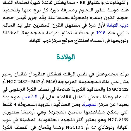
والقيفاونات والشلياق RR - مما يشكل فائدة كبيرة لعلماء الفلك
عند دراسة تطور النجوم ومعرفة دورة كل نوع منها ولتحديد
حجم الكون وعمره ولمعرفة بعدها عنا. وقد جرى قياس حجم
درب التبانة
لأول مرة في مستهل القرن العشرين على يد العالم
شابلي عام
1918
م حيث استطاع بدراسة المجموعة المغلقة
وتوزيعها في السماء استنتاج موقع مركز درب التبانة.
الولادة
تولد مجموعتان في نفس الوقت فتشكل عنقودان ثنائيان وخير
مثال على ذلك المجموعة المزدوجة (M46 أو NGC 2437 - M47 أو
NGC 2422) والعناقيد الكروية شائعة في نصف الكرة الجنوبي في
السماء وهذا يعطي الدليل القاطع على أن
الشمس
موجودة
بعيدا عن مركز
المجرة
. ومن العناقيد الكروية المعروفة 4 فقط
التي يمكن مشاهدتها بالعين المجردة وهي أوميغا سنتورس
NGC 5139 وهو يعتبر أكثر النجوم العنقودية المضيئة في درب
التبانة وتوكاناي 47 أو NGC104 وهما يقعان في النصف الكرة