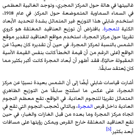
غالبيتها في هالة حول المركز المجري، وتوجد الغالبية العظمى
في السماء السماوية المتموضعة حول المركز. في عام 1918،
استخدم شابلي هذا التوزيع غير المتماثل بشدة لتحديد الأبعاد
الكلية
للمجرة
. بافتراض أن توزيع العناقيد المغلقة هو كروي
تقريبًا حول مركز المجرة، استخدم مواقع العناقيد لتقدير موقع
الشمس بالنسبة لمركز المجرة. في حين أن تقديره كان بعيدًا عن
الواقع (على الرغم من أن قيمة الخطأ كانت بنفس القيمة الأسية
المقبولة حاليًا)، فقد أظهر أن أبعاد المجرة كانت أكبر بكثير مما
كان يُعتقد سابقًا.
أشارت قياسات شابلي أيضًا إلى أن الشمس بعيدة نسبيًا عن مركز
المجرة، على عكس ما استُنتج سابقًا من التوزيع الظاهري
المتماثل تقريبًا للنجوم العادية. في الواقع، تقع معظم النجوم
العادية داخل قرص
المجرة
، وبالتالي تُحجب النجوم التي تقع في
اتجاه مركز المجرة وما بعده من قبل الغازات والغبار، في حين
تقع العناقيد المغلقة خارج القرص ويمكن رؤيتها على مسافات
[5]
أبعد بكثير.