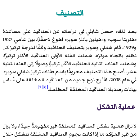
التصنيف
بعد ذلك، حصل شابلي في دراساته عن العناقيد على مساعدة
«هنريتا سوب» و«هيلين باتلز سوير» (هوغ لاحقًا). بين عامي 1927
و1929، قام شابلي وسوير بتصنيف العناقيد وفقًا لدرجة تركيز كل
نظام باتجاه مركزه. شملت الفئة الأولى العناقيد الأكثر تركيزًا،
وشملت الفئات التالية العناقيد الأقل تركيزًا وصولًا إلى الفئة الثانية
عشر. أصبح هذا التصنيف معروفًا باسم «فئات تركيز شابلي سوير».
في عام 2015، اقتُرح نوع جديد من العناقيد المغلقة على أساس
[7]
[6]
بيانات رصدية: العناقيد المغلقة المظلمة.
عملية التشكل
لا تزال عملية تشكل العناقيد المعلقة غير مفهومةً جيدًا، ولا يزال
من غير المؤكد ما إذا كانت نجوم العناقيد المغلقة تتشكل خلال