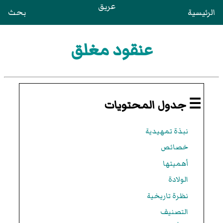
عريق
الرئيسية
بحث
عنقود مغلق
☰ جدول المحتويات
نبذة تمهيدية
خصائص
أهميتها
الولادة
نظرة تاريخية
التصنيف