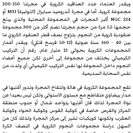
ويقدر العلماء عدد العناقيد الكروية في مجرتنا 150-200
مجموعة كروية. أما في مجرة أندروميد سبايرال (اللولبية) M31 أو
NGC 224 أكبر المجرات في المجموعة المحلية والذي يبلغ
حجمها 1,5 مرة من حجم مجرتنا تضم أكثر من 300 مجموعة
عنقودية كروية من النجوم. يتراوح نصف قطر العنقود الكروي ما
بين 40 - 160 سنة ضوئية (12-50 فرسخ فلكي). ويقدر أعمار
المجموعات الكروية بحوالي 12 مليار عام. رغم أن التركيب
الكيميائي يختلف من مجموعة إلى أخرى لكن جميع أعضاء
النجوم داخل المجوعة لها نفس التركيب الكيميائي أي ولدت من
نفس السحابة السديمية.
تقع المجموعة الكروية في هالة وانتفاخ المجرة وتدور أغلبها في
مدار بيضاوي متقاطع مع مستوى الاستوائي ولكن ليس بعيدا عن
نواة المجرة لذلك فان أغلبها يتواجد شمال أو جنوب منطقة
المركز والقرص خاصة في كوكبة القوس وكوكبة الحواء وكوكبة
العقرب ولكونها كويكبات تشير إلى مركز المجرة ولذلك كان من
السهل دراسة مجموعات النجوم الكروية في النصف الكرة