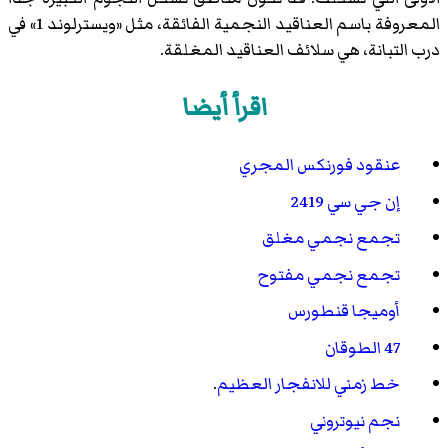
المعروفة باسم العناقيد النجمية الفائقة، مثل «ويسترلوند 1» في
درب التبانة، هي سلائف العناقيد المغلقة.
اقرأ أيضا
عنقود فورنكس المجري
إن جي سي 2419
تجمع نجمي مغلق
تجمع نجمي مفتوح
أوميجا قنطورس
47 الطوقان
خط زمني للانفجار العظيم
.
نجم نيوتروني