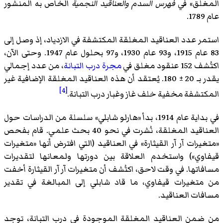
المغلق» في
فهرس السدم والعناقيد النجمية
الخاص به المنشور
عام 1789.
استمر عدد العناقيد المغلقة المكتشفة في الازدياد، إذ وصل إلى
83 عام 1915، و93 عام 1930، و97 بحلول عام 1947. وحتى الآن،
اكتُشف 152 عنقود مغلق في
مجرة درب التبانة
، من عدد إجمالي
يقدر بـ 20 ± 180. يُعتقد أن هذه العناقيد المغلقة الإضافية غير
[4]
المكتشفة مخفية خلف غاز وغبار درب التبانة.
في بداية عام 1914، بدأ «هارلو شابلي» سلسلة من الدراسات حول
العناقيد المغلقة، نُشرت في نحو 40 بحث علمي. قام بفحص
«متغيرات آر آر القيثارة» في العناقيد (التي افترض أنها «متغيرات
قيفاوي») واستخدم العلاقة بين دورتها ولمعانها لتقديرات
مسافاتها. في وقت لاحق، اكتُشف أن متغيرات آر آر القيثارة أخفت
من متغيرات قيفاوي، ما قاد شابلي إلى المبالغة في تقدير
مسافات العناقيد.
من ضمن العناقيد المغلقة الموجودة في درب التبانة، توجد