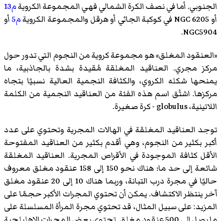
الجنوبي. أما في نصف الكرة الشمالي فهي المجموعة الكروية
م13
أو NGC 6205 في كوكبة الجاثي أو هرقل والمجموعة الكروية
م5
أو
NGC5904.
«العنقود المغلق» هو مجموعة كروية من النجوم التي تدور حول
مركز مجري. العناقيد المغلقة مُقيدة بشدة بالجاذبية، ما
يمنحها شكله الكروي، والكثافة النجمية العالية نسبيًا بتجاه
مركزها. اشتُق اسم هذه الفئة من العناقيد النجمية من الكلمة
اللاتينية، globulus - كرة صغيرة.
توجد العناقيد المغلقة في الهالات المجرية وتحتوي على عدد
أكبر بكثير من النجوم، وهي أقدم بكثير من العناقيد المفتوحة
الأقل كثافة الموجودة في الأقراص المجرية. العناقيد المغلقة
شائعة إلى حد ما؛ هناك نحو 150 إلى 158 عنقود مغلق معروف
حاليًا في مجرة درب التبانة، وربما هناك 10 إلى 20 عنقود مغلق
آخر ينتظر الاكتشاف. يمكن أن تحتوي المجرات الأكبر حجمًا على
المزيد: على سبيل المثال، قد تحتوي مجرة المرأة المسلسلة على
ما يصل إلى 500 عنقود مغلق. تحتوي بعض المجرات الإهليلجية