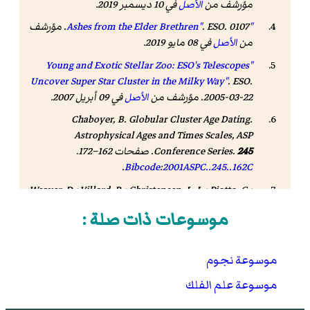
مؤرشف من
الأصل
في 10 ديسمبر 2019.
"Ashes from the Elder Brethren"
. ESO. 0107. مؤرشف
من
الأصل
في 08 مايو 2019.
"Young and Exotic Stellar Zoo: ESO's Telescopes
Uncover Super Star Cluster in the Milky Way"
. ESO.
2005-03-22. مؤرشف من
الأصل
في 09 أبريل 2007
.
Chaboyer, B.
Globular Cluster Age Dating
.
Astrophysical Ages and Times Scales, ASP
245
.
Conference Series
. صفحات 162–172.
.
Bibcode
:
2001ASPC..245..162C
Weaver, D.; Villard, R.; Christensen, L. L.; Piotto, G.;
Bedin, L. (2007-05-02).
"Hubble Finds Multiple
موسوعات ذات صلة :
Stellar 'Baby Booms' in a Globular Cluster"
. Hubble
News Desk. مؤرشف من
الأصل
في 23 سبتمبر 2016
.
موسوعة نجوم
Piotto, G.; et al. (May 2007). "A Triple Main Sequence
in the Globular Cluster NGC 2808".
The
موسوعة علم الفلك
Astrophysical Journal
.
661
(1): L53–L56.
arXiv
:.
.
Bibcode
:
2007ApJ...661L..53P
.
doi
:
10.1086/518503