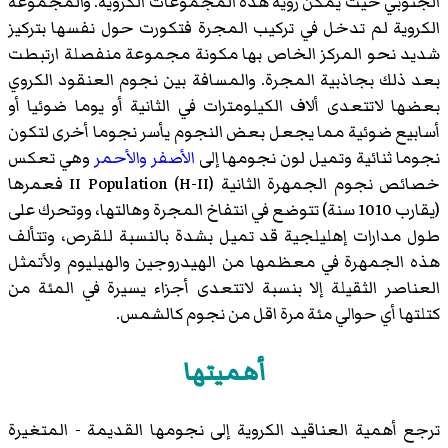
الجنوبي حيث يمكن رؤية هذه المجموعات الكروية. والمجموعة
الكروية لم تدخل في تركيب المجرة فتكورت حول نفسها بتركيز
شديد نحو المركز الخاص بها مكونة مجموعة منفصلة ارتبطت
بعد ذلك بجاذبية المجرة. والمسافة بين نجوم العنقود الكروي
بعضها لاتتعدى ألاف الكيلومترات في الثانية أو يوما ضوئيا أو
أسابيع ضوئية مما يجعل بعض النجوم يأسر نجوما أخرى لتكون
نجوما ثنائية وتميل لون نجومها إلى
الأصفر
والأحمر
وهي تعكس
خصائص نجوم الجمهرة الثانية II Population (H-II) فعمرها
(يقارب 1010 سنة) تتوضع في انتفاخ المجرة وهالتها، ووتحرك على
طول مدارات إهليلجية قد تميل بشدة بالنسبة للقرص، وتتألف
هذه الجمهرة في معظمها من الهيدروجين والهيليوم ولأتمثل
العناصر الثقيلة إلا بنسبة لاتتعدى أجزاء يسيرة في المئة من
كتلتها أي حوالي مئة مرة اقل من نجوم كالشمس.
أهميتها
ترجع أهمية العناقيد الكروية إلى نجومها القديمة - المتغيرة