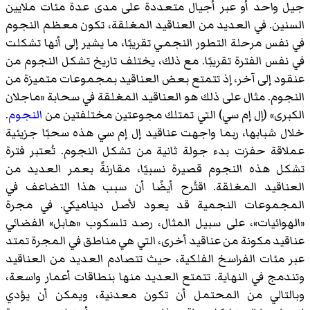
جيل واحد أو عبر أجيال متعددة على مدى عدة مئات ملايين
السنين. في العديد من العناقيد المغلقة، تكون معظم النجوم
في نفس مرحلة التطور النجمي تقريبًا، ما يشير إلى أنها تشكلت
في نفس الفترة تقريبًا. مع ذلك، يختلف تاريخ تشكل النجوم من
عنقود إلى آخر، إذ تتمتع بعض العناقيد بمجموعات متميزة من
النجوم. مثال على ذلك هو العناقيد المغلقة في سحابة «ماجلان
الكبرى» (إل إم سي) التي تمتلك مجوعتين مختلفتين من
النجوم
.
خلال شبابها، ربما واجهت عناقيد إل إم سي هذه سحبًا جزيئية
عملاقة حفزت بدء جولة ثانية من تشكل النجوم. تُعتبر فترة
تشكل هذه النجوم قصيرة نسبيًا، مقارنةً بعمر العديد من
العناقيد المغلقة. اقتُرح أيضًا أن سبب هذا التضاعف في
المجموعات النجمية قد يعود لأصل ديناميكي. في مجرة
«الهوائيات»، على سبيل المثال، رصد تلسكوب «هابل» الفضائي
عناقيد مكونة من عناقيد أخرى، التي هي مناطق في المجرة تمتد
عبر مئات الفراسخ الفلكية، حيث تتصادم العديد من العناقيد
وتندمج في النهاية. تتمتع العديد منها بنطاقات أعمار واسعة،
وبالتالي من المحتمل أن تكون معدنية، ويمكن أن يؤدي