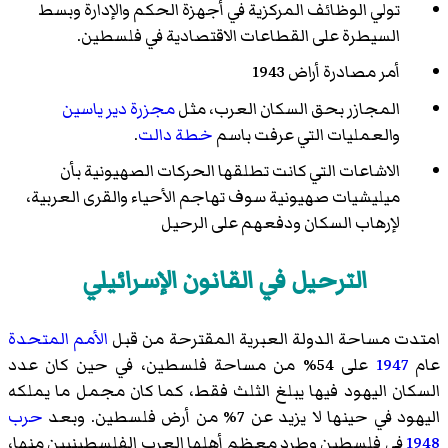
تولي الوظائف المركزية في أجهزة الحكم والإدارة وبسط
السيطرة على القطاعات الاقتصادية في فلسطين.
أمر مصادرة أراض 1943
المجازر بحق السكان العرب، مثل
مجزرة دير ياسين
والعمليات التي عرفت باسم
خطة دالت
.
الاشاعات التي كانت تطلقها الحركات الصهيونية بأن
ميليشيات صهيونية سوف تهاجم الأحياء والقرى العربية،
لإرهاب السكان ودفعهم على الرحيل
الترحيل في القانون الإسرائيلي
امتدت مساحة الدولة العبرية المقترحة من قبل
الأمم المتحدة
عام
1947
على 54% من مساحة فلسطين، في حين كان عدد
السكان اليهود فيها يبلغ الثلث فقط، كما كان مجمل ما يملكه
اليهود في حينها لا يزيد عن 7% من أرض فلسطين. وبعد
حرب
1948
في فلسطين وطرد معظم أهلها العرب الفلسطينيين منها،