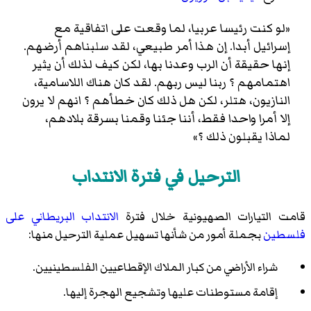
«لو كنت رئيسا عربيا، لما وقعت على اتفاقية مع
إسرائيل أبدا. إن هذا أمر طبيعي، لقد سلبناهم أرضهم.
إنها حقيقة أن الرب وعدنا بها، لكن كيف لذلك أن يثير
اهتمامهم ؟ ربنا ليس ربهم. لقد كان هناك اللاسامية،
النازيون، هتلر، لكن هل ذلك كان خطأهم ؟ انهم لا يرون
إلا أمرا واحدا فقط، أننا جئنا وقمنا بسرقة بلادهم،
لماذا يقبلون ذلك ؟»
الترحيل في فترة الانتداب
قامت التيارات الصهيونية خلال فترة
الانتداب البريطاني على
فلسطين
بجملة أمور من شأنها تسهيل عملية الترحيل منها:
شراء الأراضي من كبار الملاك الإقطاعيين الفلسطينيين.
إقامة مستوطنات عليها وتشجيع الهجرة إليها.