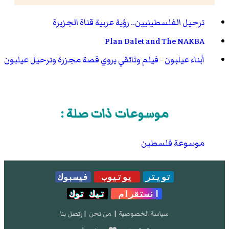
ترحيل الفلسطينيين.. رؤية عربية
قناة الجزيرة
Plan Dalet and The NAKBA
أبناء عيلبون - فيلم وثائقي يروي قصة مجزرة وترحيل عيلبون
موسوعات ذات صلة :
موسوعة فلسطين
تويتر
يوتيوب
فيسبوك
انستقرام
تيك توك
سياسة الخصوصية
|
من نحن
|
إتصل بنا