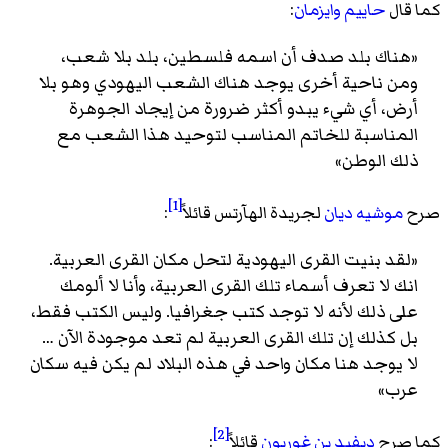
كما قال
حاييم وايزمان
:
«هناك بلد صدف أن اسمه فلسطين، بلد بلا شعب،
ومن ناحية أخرى يوجد هناك الشعب اليهودي وهو بلا
أرض، أي شيء يبدو أكثر ضرورة من إيجاد الجوهرة
المناسبة للخاتم المناسب لتوحيد هذا الشعب مع
ذلك الوطن»
[1]
صرح
موشيه ديان
لجريدة الهآرتس قائلاً
:
«لقد بنيت القرى اليهودية لتحل مكان القرى العربية.
انك لا تعرف أسماء تلك القرى العربية، وأنا لا ألومك
على ذلك لأنه لا توجد كتب جغرافيا. وليس الكتب فقط،
بل كذلك إن تلك القرى العربية لم تعد موجودة الآن …
لا يوجد هنا مكان واحد في هذه البلاد لم يكن فيه سكان
عرب»
[2]
كما صرح
ديفيد بن غوريون
قائلاً
: