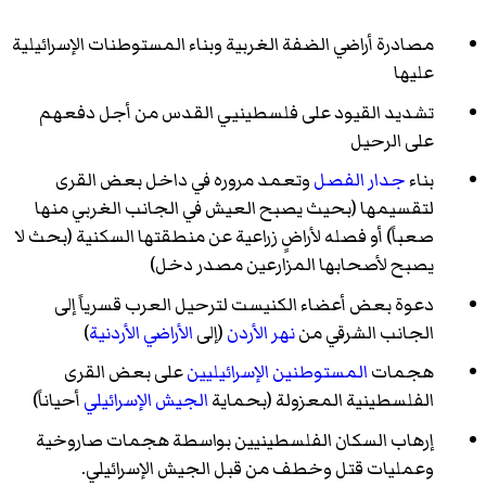
مصادرة أراضي الضفة الغربية وبناء المستوطنات الإسرائيلية
عليها
تشديد القيود على فلسطينيي القدس من أجل دفعهم
على الرحيل
بناء
جدار الفصل
وتعمد مروره في داخل بعض القرى
لتقسيمها (بحيث يصبح العيش في الجانب الغربي منها
صعباً) أو فصله لأراضٍ زراعية عن منطقتها السكنية (بحث لا
يصبح لأصحابها المزارعين مصدر دخل)
دعوة بعض أعضاء الكنيست لترحيل العرب قسرياً إلى
الجانب الشرقي من
نهر الأردن
(إلى
الأراضي الأردنية
)
هجمات
المستوطنين الإسرائيليين
على بعض القرى
الفلسطينية المعزولة (بحماية
الجيش الإسرائيلي
أحياناً)
إرهاب السكان الفلسطينيين بواسطة هجمات صاروخية
وعمليات قتل وخطف من قبل الجيش الإسرائيلي.