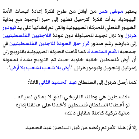
يعتبر
موشي هس
من أوائل من طرح فكرة إعادة انبعاث الأمة
اليهودية. بدأت فكرة الترحيل تظهر إلى حيز الوجود مع بداية
الظهور الفعلي
للحركة الصهيونية
والتي تم إنشائها على يد
ثيودور
هرتزل
ولا تزال تجهد للحيلولة دون عودة
اللاجئيين الفلسطينيين
إلى ديارهم رغم صدور
قرار حق العودة للاجئين الفلسطينيين
في
جمعية
الأمم المتحدة
. كما قامت الحركة الصهيونية بالترويج إلى
أن أرض فلسطين خالية خاوية حيث تم الترويج بشدة لمقولة
إسرائيل زانجويل
وثيودور هرتزل "
أرض بلا شعب لشعب بلا أرض
".
كما أرسل هرتزل إلى السلطان
عبد الحميد الثاني
قائلاً:
«فلسطين هي وطننا التاريخي الذي لا يمكن نسيانه...
لو أعطانا السلطان فلسطين لأخذنا على عاتقنا إدارة
مالية تركية كاملة مقابل ذلك»
إلا أن هذا الأمر تم رفضه من قبل السلطان عبد الحميد.